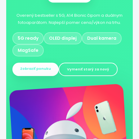
Overený bestseller s 5G, A14 Bionic čipom a duálnym
fotoaparátom. Najlepší pomer cena/výkon na trhu.
5G ready
OLED displej
Dual kamera
MagSafe
Zobraziť ponuku
Vymeniť starý za nový