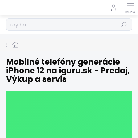
Prejsť
na
obsah
Hľadať
Domov
Mobilné telefóny generácie
iPhone 12 na iguru.sk - Predaj,
Výkup a servis