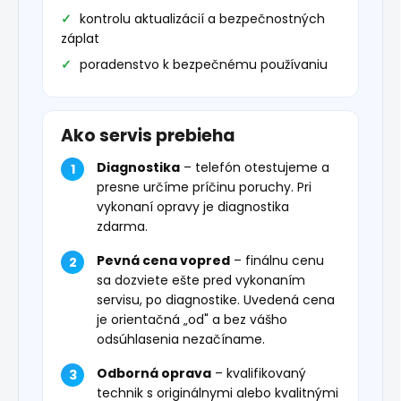
kontrolu aktualizácií a bezpečnostných
záplat
poradenstvo k bezpečnému používaniu
Ako servis prebieha
Diagnostika
– telefón otestujeme a
presne určíme príčinu poruchy. Pri
vykonaní opravy je diagnostika
zdarma.
Pevná cena vopred
– finálnu cenu
sa dozviete ešte pred vykonaním
servisu, po diagnostike. Uvedená cena
je orientačná „od" a bez vášho
odsúhlasenia nezačíname.
Odborná oprava
– kvalifikovaný
technik s originálnymi alebo kvalitnými