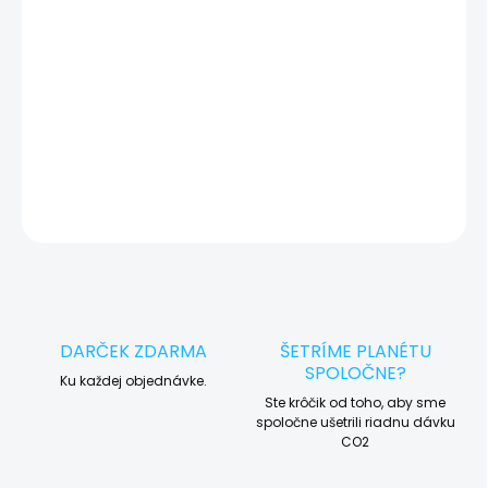
okamžite po diagnostike kontaktujeme s potvrdením.
🛠️ Pre objednávku servisu na diaľku pridajte tento produkt do
košíka a dokončite objednávku. Následne vás obratom
kontaktujeme ohľadom vyzdvihnutia vášho zariadenia.
DETAILNÉ INFORMÁCIE
OPÝTAŤ SA
STRÁŽIŤ
DARČEK ZDARMA
ŠETRÍME PLANÉTU
SPOLOČNE?
Ku každej objednávke.
Ste krôčik od toho, aby sme
spoločne ušetrili riadnu dávku
CO2