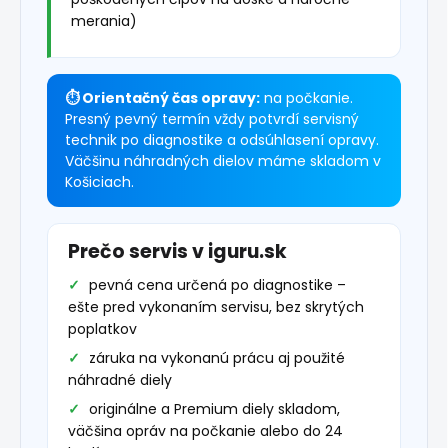
merania)
⏱ Orientačný čas opravy:
na počkanie.
Presný pevný termín vždy potvrdí servisný
technik po diagnostike a odsúhlasení opravy.
Väčšinu náhradných dielov máme skladom v
Košiciach.
Prečo servis v iguru.sk
pevná cena určená po diagnostike –
ešte pred vykonaním servisu, bez skrytých
poplatkov
záruka na vykonanú prácu aj použité
náhradné diely
originálne a Premium diely skladom,
väčšina opráv na počkanie alebo do 24