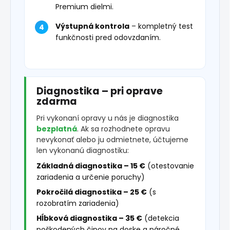
Premium dielmi.
Výstupná kontrola
– kompletný test
funkčnosti pred odovzdaním.
Diagnostika – pri oprave
zdarma
Pri vykonaní opravy u nás je diagnostika
bezplatná
. Ak sa rozhodnete opravu
nevykonať alebo ju odmietnete, účtujeme
len vykonanú diagnostiku:
Základná diagnostika – 15 €
(otestovanie
zariadenia a určenie poruchy)
Pokročilá diagnostika – 25 €
(s
rozobratím zariadenia)
Hĺbková diagnostika – 35 €
(detekcia
poškodených čipov na doske a náročné