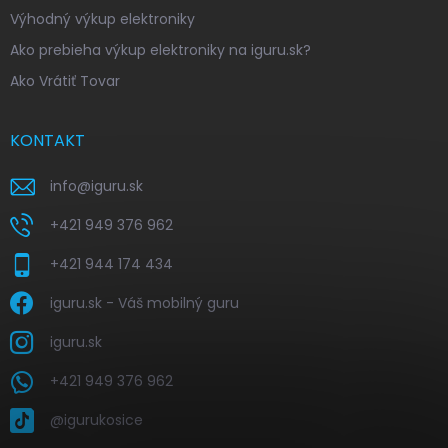
Výhodný výkup elektroniky
Ako prebieha výkup elektroniky na iguru.sk?
Ako Vrátiť Tovar
KONTAKT
info
@
iguru.sk
+421 949 376 962
+421 944 174 434
iguru.sk - Váš mobilný guru
iguru.sk
+421 949 376 962
@igurukosice