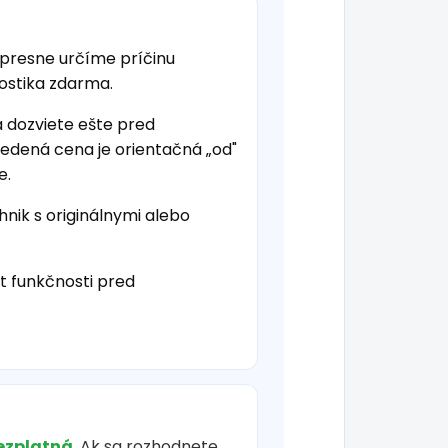
 presne určíme príčinu
nostika zdarma.
a dozviete ešte pred
vedená cena je orientačná „od"
e.
hnik s originálnymi alebo
t funkčnosti pred
ezplatná
. Ak sa rozhodnete