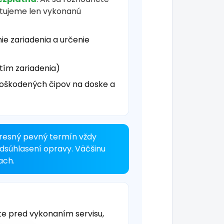
čtujeme len vykonanú
ie zariadenia a určenie
tím zariadenia)
oškodených čipov na doske a
resný pevný termín vždy
odsúhlasení opravy. Väčšinu
ach.
te pred vykonaním servisu,