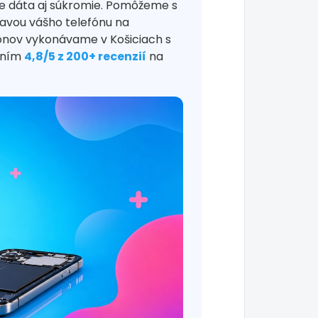
e dáta aj súkromie. Pomôžeme s
ravou vášho telefónu na
fónov vykonávame v Košiciach s
tením
4,8/5 z 200+ recenzií
na