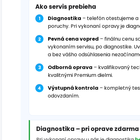
Ako servis prebieha
Diagnostika
– telefón otestujeme a
poruchy. Pri vykonaní opravy je diag
Pevná cena vopred
– finálnu cenu s
vykonaním servisu, po diagnostike. U
a bez vášho odsúhlasenia nezačínam
Odborná oprava
– kvalifikovaný tec
kvalitnými Premium dielmi.
Výstupná kontrola
– kompletný tes
odovzdaním.
Diagnostika – pri oprave zdarma
Pri vykonaní opravy u nás je diagnostika
b