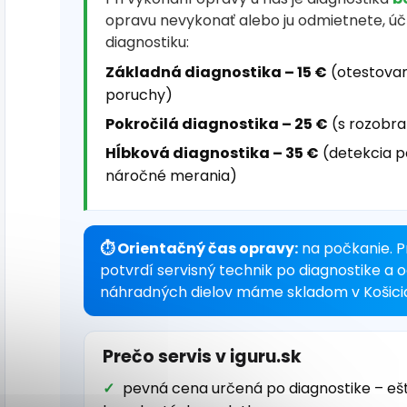
opravu nevykonať alebo ju odmietnete, ú
diagnostiku:
Základná diagnostika – 15 €
(otestovan
poruchy)
Pokročilá diagnostika – 25 €
(s rozobra
Hĺbková diagnostika – 35 €
(detekcia p
náročné merania)
⏱ Orientačný čas opravy:
na počkanie. P
potvrdí servisný technik po diagnostike a 
náhradných dielov máme skladom v Košici
Prečo servis v iguru.sk
pevná cena určená po diagnostike – eš