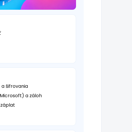
ť
a šifrovania
 Microsoft) a záloh
 záplat