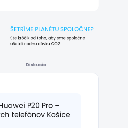
OPÝTAŤ SA
STRÁŽIŤ
ŠETRÍME PLANÉTU SPOLOČNE?
Ste krôčik od toho, aby sme spoločne
ušetrili riadnu dávku CO2
Diskusia
Huawei P20 Pro –
ých telefónov Košice