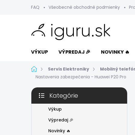
Prejsť
FAQ
Všeobecné obchodné podmienky
Pr
na
obsah
VÝKUP
VÝPREDAJ 🎉
NOVINKY 🔥
Domov
Servis Elektroniky
Mobilný telefó
Nastavenia zabezpečenia - Huawei P20 Pro
B
Kategórie
o
Preskočiť
č
kategórie
n
Výkup
ý
Výpredaj 🎉
p
a
Novinky 🔥