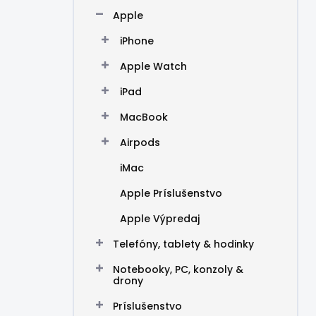
n
Apple
e
l
iPhone
Apple Watch
iPad
MacBook
Airpods
iMac
Apple Príslušenstvo
Apple Výpredaj
Telefóny, tablety & hodinky
Notebooky, PC, konzoly &
drony
Príslušenstvo