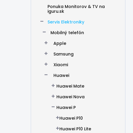
Ponuka Monitorov & TV na
iguru.sk
Servis Elektroniky
Mobilný telefón
Apple
Samsung
Xiaomi
Huawei
Huawei Mate
Huawei Nova
Huawei P
Huawei P10
Huawei P10 Lite