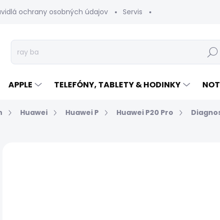
avidlá ochrany osobných údajov
Servis
Vrátenie tovaru
Hľad
APPLE
TELEFÓNY, TABLETY & HODINKY
NOT
n
Huawei
Huawei P
Huawei P20 Pro
Diagnos
Neohodnotené
Podrobnosti hodnotenia
€
Jed
EXP
cen
MÔŽ