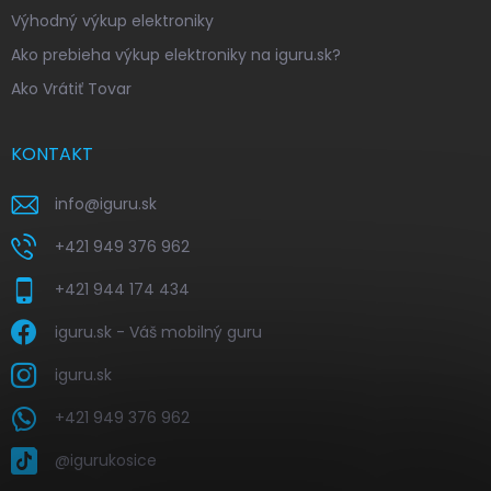
Výhodný výkup elektroniky
Ako prebieha výkup elektroniky na iguru.sk?
Ako Vrátiť Tovar
KONTAKT
info
@
iguru.sk
+421 949 376 962
+421 944 174 434
iguru.sk - Váš mobilný guru
iguru.sk
+421 949 376 962
@igurukosice