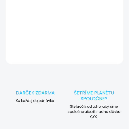
okamžite po diagnostike kontaktujeme s potvrdením.
🛠️ Pre objednávku servisu na diaľku pridajte tento produkt do
košíka a dokončite objednávku. Následne vás obratom
kontaktujeme ohľadom vyzdvihnutia vášho zariadenia.
DETAILNÉ INFORMÁCIE
OPÝTAŤ SA
STRÁŽIŤ
DARČEK ZDARMA
ŠETRÍME PLANÉTU
SPOLOČNE?
Ku každej objednávke.
Ste krôčik od toho, aby sme
spoločne ušetrili riadnu dávku
CO2