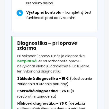
Premium dielmi.
Výstupná kontrola
– kompletný test
funkčnosti pred odovzdaním.
Diagnostika – pri oprave
zdarma
Pri vykonaní opravy u nás je diagnostika
bezplatná
. Ak sa rozhodnete opravu
nevykonať alebo ju odmietnete, účtujeme
len vykonanú diagnostiku:
Základná diagnostika – 15 €
(otestovanie
zariadenia a určenie poruchy)
Pokročilá diagnostika – 25 €
(s
rozobratím zariadenia)
Hĺbková diagnostika – 35 €
(detekcia
poškodených čipov na doske a náročné