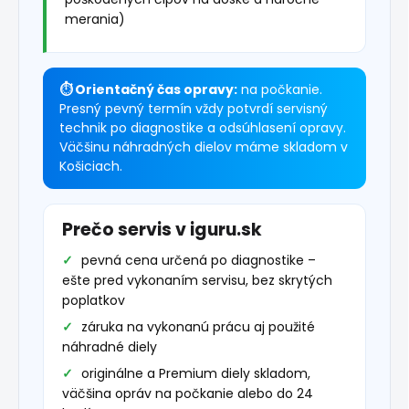
merania)
⏱ Orientačný čas opravy:
na počkanie.
Presný pevný termín vždy potvrdí servisný
technik po diagnostike a odsúhlasení opravy.
Väčšinu náhradných dielov máme skladom v
Košiciach.
Prečo servis v iguru.sk
pevná cena určená po diagnostike –
ešte pred vykonaním servisu, bez skrytých
poplatkov
záruka na vykonanú prácu aj použité
náhradné diely
originálne a Premium diely skladom,
väčšina opráv na počkanie alebo do 24