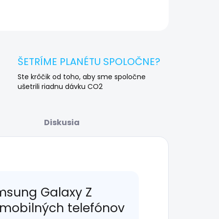
OPÝTAŤ SA
STRÁŽIŤ
ŠETRÍME PLANÉTU SPOLOČNE?
Ste krôčik od toho, aby sme spoločne
ušetrili riadnu dávku CO2
Diskusia
msung Galaxy Z
s mobilných telefónov