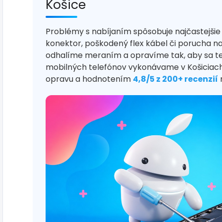
Košice
Problémy s nabíjaním spôsobuje najčastejši
konektor, poškodený flex kábel či porucha na
odhalíme meraním a opravíme tak, aby sa tele
mobilných telefónov vykonávame v Košiciach 
opravu a hodnotením
4,8/5 z 200+ recenzií