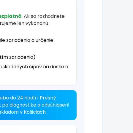
ezplatná
. Ak sa rozhodnete
čtujeme len vykonanú
ie zariadenia a určenie
tím zariadenia)
oškodených čipov na doske a
ebo do 24 hodín. Presný
k po diagnostike a odsúhlasení
kladom v Košiciach.