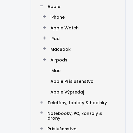
n
Apple
e
l
iPhone
Apple Watch
iPad
MacBook
Airpods
iMac
Apple Príslušenstvo
Apple Výpredaj
Telefóny, tablety & hodinky
Notebooky, PC, konzoly &
drony
Príslušenstvo