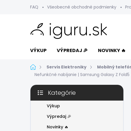
Prejsť
FAQ
Všeobecné obchodné podmienky
Pr
na
obsah
VÝKUP
VÝPREDAJ 🎉
NOVINKY 🔥
Domov
Servis Elektroniky
Mobilný telefó
Nefunkčné nabíjanie | Samsung Galaxy Z Fold5
B
Kategórie
o
Preskočiť
č
kategórie
n
Výkup
ý
Výpredaj 🎉
p
a
Novinky 🔥