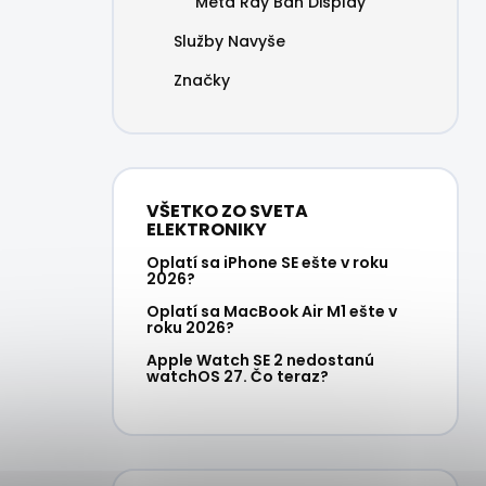
Meta Ray Ban Display
Služby Navyše
Značky
VŠETKO ZO SVETA
ELEKTRONIKY
Oplatí sa iPhone SE ešte v roku
2026?
Oplatí sa MacBook Air M1 ešte v
roku 2026?
Apple Watch SE 2 nedostanú
watchOS 27. Čo teraz?