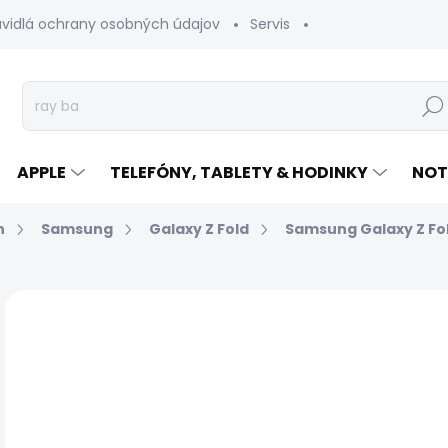
avidlá ochrany osobných údajov
Servis
Vrátenie tovaru
Hľad
APPLE
TELEFÓNY, TABLETY & HODINKY
NOT
n
Samsung
Galaxy Z Fold
Samsung Galaxy Z Fo
Neohodnotené
Podrobnosti hodnotenia
€
Jed
EXP
cen
MÔŽ