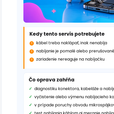
Kedy tento servis potrebujete
kábel treba naklápať, inak nenabíja
nabíjanie je pomalé alebo prerušovan
zariadenie nereaguje na nabíjačku
Čo oprava zahŕňa
diagnostiku konektora, kabeláže a nabí
vyčistenie alebo výmenu nabíjacieho k
v prípade poruchy obvodu mikrospájkov
test nabíjania káblom aj meranie nabíj