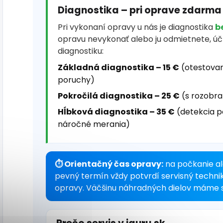
Diagnostika – pri oprave zdarma
Pri vykonaní opravy u nás je diagnostika
b
opravu nevykonať alebo ju odmietnete, ú
diagnostiku:
Základná diagnostika – 15 €
(otestovan
poruchy)
Pokročilá diagnostika – 25 €
(s rozobra
Hĺbková diagnostika – 35 €
(detekcia p
náročné merania)
⏱ Orientačný čas opravy:
na počkanie al
pevný termín vždy potvrdí servisný techni
opravy. Väčšinu náhradných dielov máme s