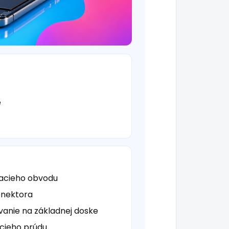
é
jacieho obvodu
onektora
anie na základnej doske
acieho prúdu