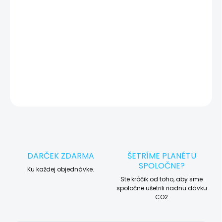
🛠️ Pre objednávku servisu na diaľku pridajte tento produkt do
košíka a dokončite objednávku. Následne vás obratom
kontaktujeme ohľadom vyzdvihnutia vášho zariadenia.
DETAILNÉ INFORMÁCIE
OPÝTAŤ SA
STRÁŽIŤ
DARČEK ZDARMA
ŠETRÍME PLANÉTU
SPOLOČNE?
Ku každej objednávke.
Ste krôčik od toho, aby sme
spoločne ušetrili riadnu dávku
CO2