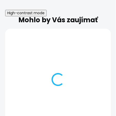
High-contrast mode
Mohlo by Vás zaujímať
Nefunkčný odtlačok
Nastavenia
prsta | Samsung
zabezpečenia |
Galaxy Z Fold
Samsung Galax
Fold
112,00 €
20,00 €