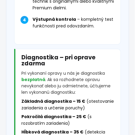
technik s originálnymi alebo kvalitnými
Premium dielmi.
Výstupná kontrola
– kompletný test
funkčnosti pred odovzdaním.
Diagnostika – pri oprave
zdarma
Pri vykonaní opravy u nás je diagnostika
bezplatná
. Ak sa rozhodnete opravu
nevykonať alebo ju odmietnete, účtujeme
len vykonanú diagnostiku:
Základná diagnostika – 15 €
(otestovanie
zariadenia a určenie poruchy)
Pokročilá diagnostika – 25 €
(s
rozobratím zariadenia)
Hĺbková diagnostika – 35 €
(detekcia