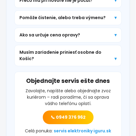
Prečo ma pri hovore nie je počuť?
Pomôže čistenie, alebo treba výmenu?
Ako sa určuje cena opravy?
Musím zariadenie priniesť osobne do
Košíc?
Objednajte servis ešte dnes
Zavolajte, napíšte alebo objednajte zvoz
kuriérom – radi poradíme, či sa oprava
vášho telefónu oplatí.
📞 0949 376 962
Celá ponuka:
servis elektroniky iguru.sk