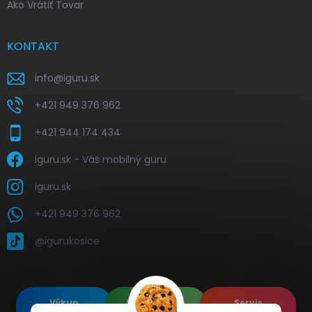
Ako Vrátiť Tovar
KONTAKT
info
@
iguru.sk
+421 949 376 962
+421 944 174 434
iguru.sk - Váš mobilný guru
iguru.sk
+421 949 376 962
@igurukosice
Výkup
Renovované
Servis