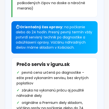
poškodených čipov na doske a náročné
merania)
⏱ Orientačný čas opravy:
na počkanie
alebo do 24 hodín. Presný pevný termín vždy
potvrdí servisný technik po diagnostike a
odsúhlasení opravy. Väčšinu náhradných
dielov máme skladom v Košiciach.
Prečo servis v iguru.sk
pevná cena určená po diagnostike –
ešte pred vykonaním servisu, bez skrytých
poplatkov
záruka na vykonanú prácu aj použité
náhradné diely
originálne a Premium diely skladom,
väčšina opráv na počkanie alebo do 24