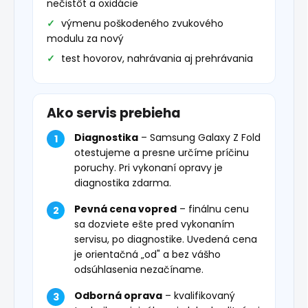
nečistôt a oxidácie
výmenu poškodeného zvukového
modulu za nový
test hovorov, nahrávania aj prehrávania
Ako servis prebieha
Diagnostika
– Samsung Galaxy Z Fold
otestujeme a presne určíme príčinu
poruchy. Pri vykonaní opravy je
diagnostika zdarma.
Pevná cena vopred
– finálnu cenu
sa dozviete ešte pred vykonaním
servisu, po diagnostike. Uvedená cena
je orientačná „od" a bez vášho
odsúhlasenia nezačíname.
Odborná oprava
– kvalifikovaný