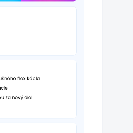
é
ušného flex kábla
ácie
u za nový diel