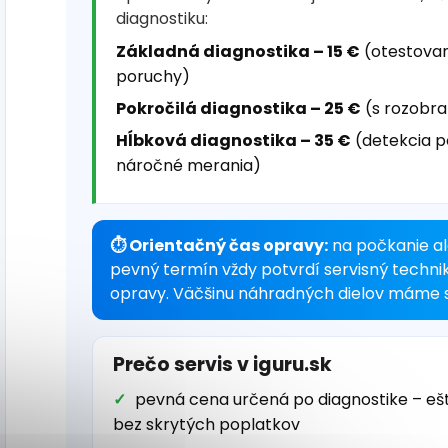
diagnostiku:
Základná diagnostika – 15 €
(otestovan
poruchy)
Pokročilá diagnostika – 25 €
(s rozobra
Hĺbková diagnostika – 35 €
(detekcia p
náročné merania)
⏱ Orientačný čas opravy:
na počkanie al
pevný termín vždy potvrdí servisný techni
opravy. Väčšinu náhradných dielov máme s
Prečo servis v iguru.sk
pevná cena určená po diagnostike – eš
bez skrytých poplatkov