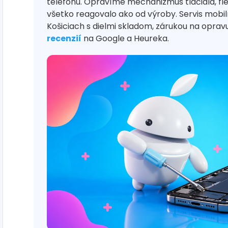
telefónu. Opravíme mechanizmus tlačidla, fle
všetko reagovalo ako od výroby. Servis mob
Košiciach s dielmi skladom, zárukou na opra
recenzií
na Google a Heureka.