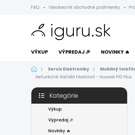
Prejsť
FAQ
Všeobecné obchodné podmienky
Pr
na
obsah
VÝKUP
VÝPREDAJ 🎉
NOVINKY 🔥
Domov
Servis Elektroniky
Mobilný telefó
Nefunkčné tlačidlá hlasitosti - Huawei P10 Plus
B
Kategórie
o
Preskočiť
č
kategórie
n
Výkup
ý
Výpredaj 🎉
p
a
Novinky 🔥