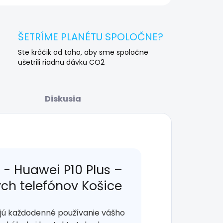
ŠETRÍME PLANÉTU SPOLOČNE?
Ste krôčik od toho, aby sme spoločne
ušetrili riadnu dávku CO2
Diskusia
i - Huawei P10 Plus –
ých telefónov Košice
ujú každodenné používanie vášho