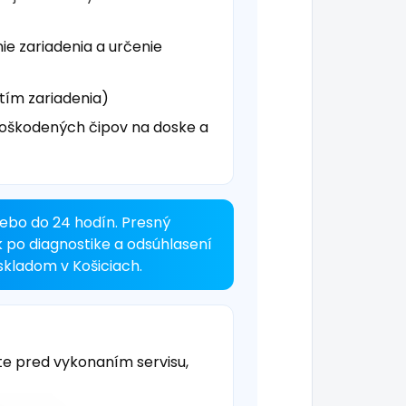
ie zariadenia a určenie
tím zariadenia)
oškodených čipov na doske a
ebo do 24 hodín. Presný
k po diagnostike a odsúhlasení
kladom v Košiciach.
te pred vykonaním servisu,