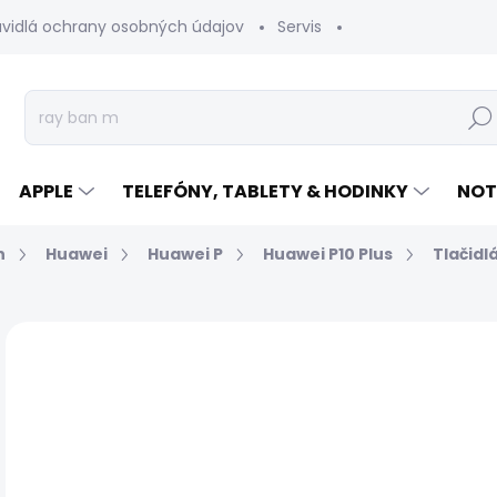
avidlá ochrany osobných údajov
Servis
Vrátenie tovaru
Hľad
APPLE
TELEFÓNY, TABLETY & HODINKY
NOT
n
Huawei
Huawei P
Huawei P10 Plus
Tlačidl
Neohodnotené
Podrobnosti hodnotenia
€
Jed
EXP
cen
MÔŽ