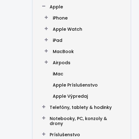
n
Apple
e
l
iPhone
Apple Watch
iPad
MacBook
Airpods
iMac
Apple Príslušenstvo
Apple Výpredaj
Telefóny, tablety & hodinky
Notebooky, PC, konzoly &
drony
Príslušenstvo