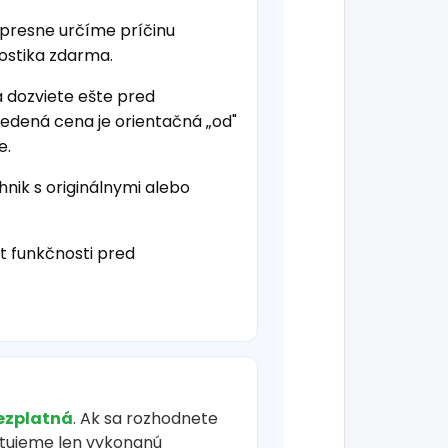
 presne určíme príčinu
nostika zdarma.
a dozviete ešte pred
vedená cena je orientačná „od"
e.
hnik s originálnymi alebo
t funkčnosti pred
ezplatná
. Ak sa rozhodnete
čtujeme len vykonanú