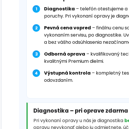
Diagnostika
– telefón otestujeme a
poruchy. Pri vykonaní opravy je diag
Pevná cena vopred
– finálnu cenu s
vykonaním servisu, po diagnostike. U
a bez vášho odsúhlasenia nezačínam
Odborná oprava
– kvalifikovaný tec
kvalitnými Premium dielmi.
Výstupná kontrola
– kompletný tes
odovzdaním.
Diagnostika – pri oprave zdarma
Pri vykonaní opravy u nás je diagnostika
b
opravu nevykonať alebo ju odmietnete, ú