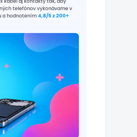
x kábel aj kontakty tak, aby
ilných telefónov vykonávame v
vu a hodnotením
4,8/5 z 200+