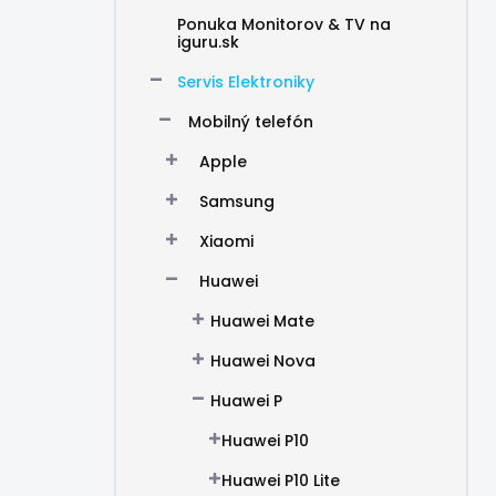
Ponuka Monitorov & TV na
iguru.sk
Servis Elektroniky
Mobilný telefón
Apple
Samsung
Xiaomi
Huawei
Huawei Mate
Huawei Nova
Huawei P
Huawei P10
Huawei P10 Lite