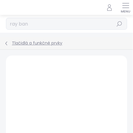
Prejsť
na
obsah
Hľadať
Tlačidlá a funkčné prvky
Podrobnosti hodnotenia
Neohodnotené