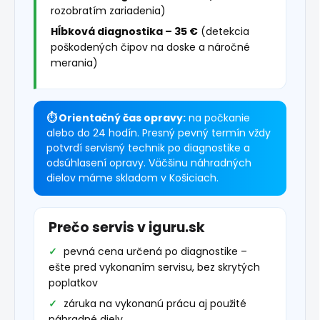
rozobratím zariadenia)
Hĺbková diagnostika – 35 €
(detekcia
poškodených čipov na doske a náročné
merania)
⏱ Orientačný čas opravy:
na počkanie
alebo do 24 hodín. Presný pevný termín vždy
potvrdí servisný technik po diagnostike a
odsúhlasení opravy. Väčšinu náhradných
dielov máme skladom v Košiciach.
Prečo servis v iguru.sk
pevná cena určená po diagnostike –
ešte pred vykonaním servisu, bez skrytých
poplatkov
záruka na vykonanú prácu aj použité
náhradné diely