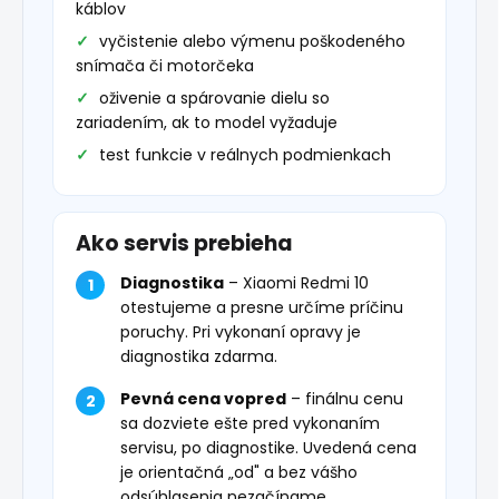
káblov
vyčistenie alebo výmenu poškodeného
snímača či motorčeka
oživenie a spárovanie dielu so
zariadením, ak to model vyžaduje
test funkcie v reálnych podmienkach
Ako servis prebieha
Diagnostika
– Xiaomi Redmi 10
otestujeme a presne určíme príčinu
poruchy. Pri vykonaní opravy je
diagnostika zdarma.
Pevná cena vopred
– finálnu cenu
sa dozviete ešte pred vykonaním
servisu, po diagnostike. Uvedená cena
je orientačná „od" a bez vášho
odsúhlasenia nezačíname.