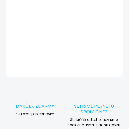
🔍 Pred každým servisným úkonom vykonávame diagnostiku
zariadenia, vďaka ktorej môžeme eliminovať iné možné príčiny
vady zariadenia a preto vás vždy pred tým, než vykonáme servis,
okamžite po diagnostike kontaktujeme s potvrdením.
🛠️ Pre objednávku servisu na diaľku pridajte tento produkt do
košíka a dokončite objednávku. Následne vás obratom
kontaktujeme ohľadom vyzdvihnutia vášho zariadenia.
DETAILNÉ INFORMÁCIE
OPÝTAŤ SA
STRÁŽIŤ
DARČEK ZDARMA
ŠETRÍME PLANÉTU
SPOLOČNE?
Ku každej objednávke.
Ste krôčik od toho, aby sme
spoločne ušetrili riadnu dávku