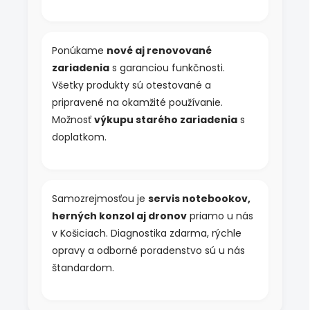
p
i
s
u
Ponúkame
nové aj renovované
zariadenia
s garanciou funkčnosti.
Všetky produkty sú otestované a
pripravené na okamžité používanie.
Možnosť
výkupu starého zariadenia
s
doplatkom.
Samozrejmosťou je
servis notebookov,
herných konzol aj dronov
priamo u nás
v Košiciach. Diagnostika zdarma, rýchle
opravy a odborné poradenstvo sú u nás
štandardom.