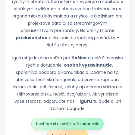
rýchlym obratom. Pomôžeme s výberom monitora s
ideálnym rozlíšením a obnovovacou frekvenciou, s
ergonomickou klávesnicou a myšou, s úložiskom pre
projektové dáta či so streamingovým
príslušenstvom pre konzoly. Na drony máme
príslušenstvo
a školenie bezpečnej prevádzky –
šetríte čas aj nervy.
iguru.sk je lokálna voľba pre
Košice
a celé Slovensko
– rýchle doručenie,
osobné vyzdvihnutie
,
spoľahlivá podpora a komunikácia. Dbáme na to,
aby vaša technika fungovala od prvého zapnutia:
aktualizácie, prihlásenia, zálohy aj ochrana súkromia
(šifrovanie disku, heslá, dvojfaktor). Ak vyriešime
vaše starosti, odporučte nás –
iguru
tu bude aj pri
ďalšom upgrade.
Nechám si oceniť staré zariadenie