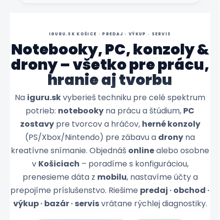
IGURU.SK KOŠICE · PREDAJ · VÝKUP · SERVIS
Notebooky, PC, konzoly &
drony – všetko pre prácu,
hranie aj tvorbu
Na
iguru.sk
vyberieš techniku pre celé spektrum
potrieb:
notebooky
na prácu a štúdium,
PC
zostavy
pre tvorcov a hráčov,
herné konzoly
(PS/Xbox/Nintendo) pre zábavu a
drony
na
kreatívne snímanie. Objednáš
online
alebo osobne
v
Košiciach
– poradíme s konfiguráciou,
prenesieme dáta z
mobilu
, nastavíme účty a
prepojíme príslušenstvo. Riešime
predaj · obchod ·
výkup · bazár · servis
vrátane rýchlej diagnostiky.