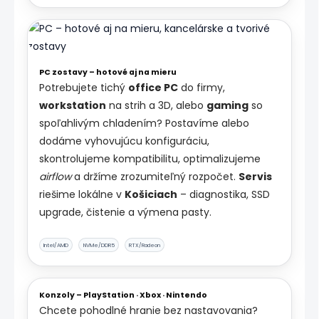
PC zostavy – hotové aj na mieru
Potrebujete tichý
office PC
do firmy,
workstation
na strih a 3D, alebo
gaming
so
spoľahlivým chladením? Postavíme alebo
dodáme vyhovujúcu konfiguráciu,
skontrolujeme kompatibilitu, optimalizujeme
airflow
a držíme zrozumiteľný rozpočet.
Servis
riešime lokálne v
Košiciach
– diagnostika, SSD
upgrade, čistenie a výmena pasty.
Intel/AMD
NVMe/DDR5
RTX/Radeon
Konzoly – PlayStation · Xbox · Nintendo
Chcete pohodlné hranie bez nastavovania?