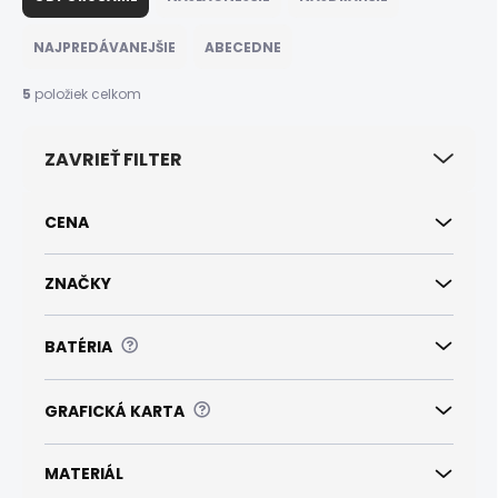
d
e
NAJPREDÁVANEJŠIE
ABECEDNE
n
i
5
položiek celkom
e
p
ZAVRIEŤ FILTER
r
o
d
CENA
u
k
t
ZNAČKY
o
v
?
BATÉRIA
?
GRAFICKÁ KARTA
MATERIÁL