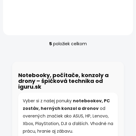
otestovaná konfigurácia
na prácu aj štúdium
Certifikovaný Lenovo
Legion 5 Pro 16IAH7H Ryzen
7-5800H – AMD Ryzen 7,
8GB úložisko,...
5
položiek celkom
O
v
l
á
d
Notebooky, počítače, konzoly a
a
drony – špičková technika od
c
iguru.sk
i
e
p
Vyber si z našej ponuky
notebookov, PC
r
zostáv, herných konzol a dronov
od
v
k
overených značiek ako ASUS, HP, Lenovo,
y
Xbox, PlayStation, DJI a ďalších. Vhodné na
v
prácu, hranie aj zábavu.
ý