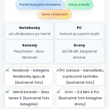
Pozrieť dostupné zariadenia
Výkup a bazár
Servis v Košiciach
Notebooky
PC
od ultrabookov po herné
hotové aj custom build
Konzoly
Drony
PlayStation · Xbox ·
4K/48 MP, bezpečné
Nintendo
lietanie
Notebooky
PC zostavy