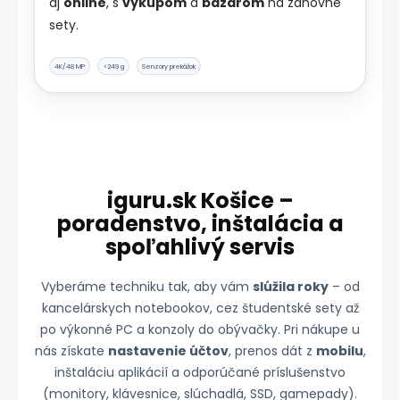
aj
online
, s
výkupom
a
bazárom
na zánovné
sety.
4K/48 MP
<249 g
Senzory prekážok
iguru.sk Košice –
poradenstvo, inštalácia a
spoľahlivý servis
Vyberáme techniku tak, aby vám
slúžila roky
– od
kancelárskych notebookov, cez študentské sety až
po výkonné PC a konzoly do obývačky. Pri nákupe u
nás získate
nastavenie účtov
, prenos dát z
mobilu
,
inštaláciu aplikácií a odporúčané príslušenstvo
(monitory, klávesnice, slúchadlá, SSD, gamepady).