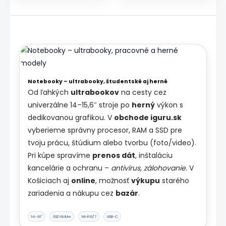
Konzoly
Drony
Notebooky – ultrabooky, študentské aj herné
Od ľahkých
ultrabookov
na cesty cez
univerzálne 14–15,6″ stroje po
herný
výkon s
dedikovanou grafikou. V
obchode iguru.sk
vyberieme správny procesor, RAM a SSD pre
tvoju prácu, štúdium alebo tvorbu (foto/video).
Pri kúpe spravíme
prenos dát
, inštaláciu
kancelárie a ochranu –
antivírus, zálohovanie
. V
Košiciach aj
online
, možnosť
výkupu
starého
zariadenia a nákupu cez
bazár
.
14–16″
SSD NVMe
Wi-Fi 6/7
USB-C