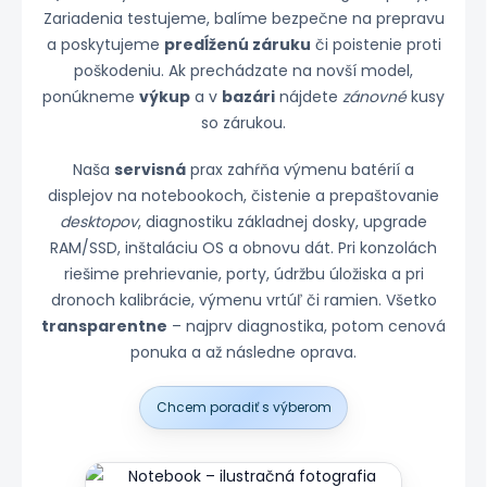
Zariadenia testujeme, balíme bezpečne na prepravu
a poskytujeme
predĺženú záruku
či poistenie proti
poškodeniu. Ak prechádzate na novší model,
ponúkneme
výkup
a v
bazári
nájdete
zánovné
kusy
so zárukou.
Naša
servisná
prax zahŕňa výmenu batérií a
displejov na notebookoch, čistenie a prepaštovanie
desktopov
, diagnostiku základnej dosky, upgrade
RAM/SSD, inštaláciu OS a obnovu dát. Pri konzolách
riešime prehrievanie, porty, údržbu úložiska a pri
dronoch kalibrácie, výmenu vrtúľ či ramien. Všetko
transparentne
– najprv diagnostika, potom cenová
ponuka a až následne oprava.
Chcem poradiť s výberom