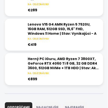
NA OBJEDNÁVKU
€289
Lenovo V15 G4 AMN Ryzen 5 7520U,
16GB RAM, 512GB SSD, 15,6" FHD,
Windows 11 Home | Stav: Vynikajúci - A
NA OBJEDNÁVKU
€419
Herný PC iGuru, AMD Ryzen 7 3800XT,
GeForce RTX 4060 Ti 8 GB, 32 GB DDR4
3600, 512GB NVMe + 1TB HDD | Stav: Ako
nový – A+
NA OBJEDNÁVKU
€899
R
a
ODPORÚČAME
NAJLACNEJŠIE
NAJDRAHŠIE