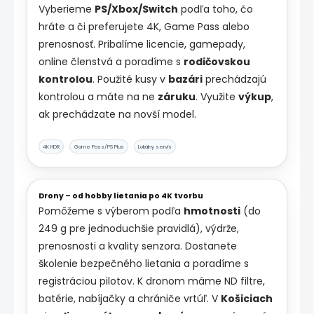
Vyberieme
PS/Xbox/Switch
podľa toho, čo
hráte a či preferujete 4K, Game Pass alebo
prenosnosť. Pribalíme licencie, gamepady,
online členstvá a poradíme s
rodičovskou
kontrolou
. Použité kusy v
bazári
prechádzajú
kontrolou a máte na ne
záruku
. Využite
výkup
,
ak prechádzate na novší model.
4K HDR
Game Pass/PS Plus
Lokálny servis
Drony – od hobby lietania po 4K tvorbu
Pomôžeme s výberom podľa
hmotnosti
(do
249 g pre jednoduchšie pravidlá), výdrže,
prenosnosti a kvality senzora. Dostanete
školenie bezpečného lietania a poradíme s
registráciou pilotov. K dronom máme ND filtre,
batérie, nabíjačky a chrániče vrtúľ. V
Košiciach