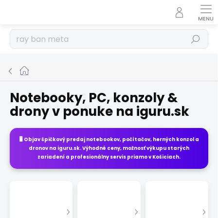
Prejsť
na
obsah
Hľadať
Domov
Notebooky, PC, konzoly &
drony v ponuke na iguru.sk
🖥️ Objav špičkový
predaj notebookov, počítačov, herných konzol a
dronov
na
iguru.sk
. Výhodné ceny, možnosť výkupu starých
zariadení a profesionálny servis priamo v Košiciach.