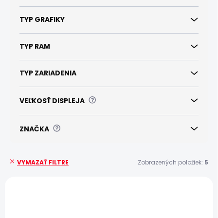
TYP GRAFIKY
TYP RAM
TYP ZARIADENIA
?
VEĽKOSŤ DISPLEJA
?
ZNAČKA
Zobrazených položiek:
5
VYMAZAŤ FILTRE
V
ý
DOPRAVA ZADARMO
AKCIA
p
ZÁRUKA 24
DOPRAVA ZADARMO
MESIACOV
i
ZÁRUKA 24