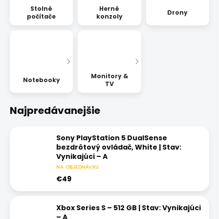
Stolné
Herné
Drony
počítače
konzoly
Monitory &
Notebooky
TV
Najpredávanejšie
Sony PlayStation 5 DualSense
bezdrôtový ovládač, White | Stav:
Vynikajúci – A
NA OBJEDNÁVKU
€49
Xbox Series S – 512 GB | Stav: Vynikajúci
– A