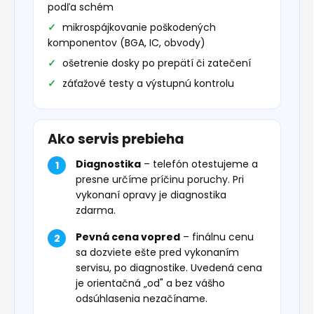
podľa schém
mikrospájkovanie poškodených
komponentov (BGA, IC, obvody)
ošetrenie dosky po prepätí či zatečení
záťažové testy a výstupnú kontrolu
Ako servis prebieha
Diagnostika
– telefón otestujeme a
presne určíme príčinu poruchy. Pri
vykonaní opravy je diagnostika
zdarma.
Pevná cena vopred
– finálnu cenu
sa dozviete ešte pred vykonaním
servisu, po diagnostike. Uvedená cena
je orientačná „od" a bez vášho
odsúhlasenia nezačíname.