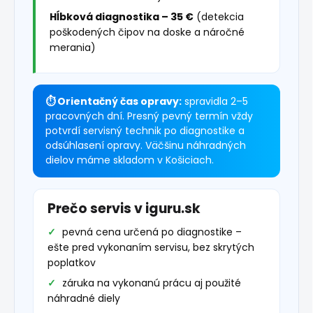
Hĺbková diagnostika – 35 €
(detekcia
poškodených čipov na doske a náročné
merania)
⏱ Orientačný čas opravy:
spravidla 2–5
pracovných dní. Presný pevný termín vždy
potvrdí servisný technik po diagnostike a
odsúhlasení opravy. Väčšinu náhradných
dielov máme skladom v Košiciach.
Prečo servis v iguru.sk
pevná cena určená po diagnostike –
ešte pred vykonaním servisu, bez skrytých
poplatkov
záruka na vykonanú prácu aj použité
náhradné diely