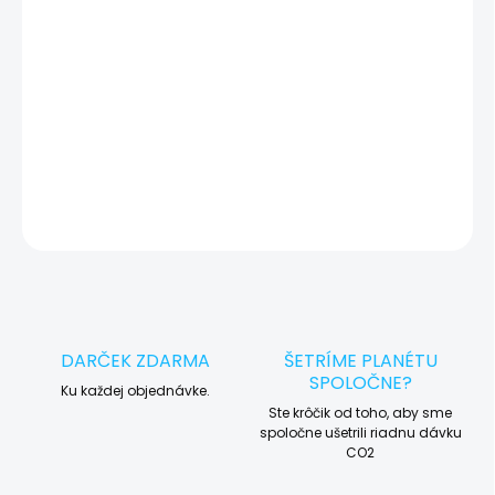
okamžite po diagnostike kontaktujeme s potvrdením.
🛠️ Pre objednávku servisu na diaľku pridajte tento produkt do
košíka a dokončite objednávku. Následne vás obratom
kontaktujeme ohľadom vyzdvihnutia vášho zariadenia.
DETAILNÉ INFORMÁCIE
OPÝTAŤ SA
STRÁŽIŤ
DARČEK ZDARMA
ŠETRÍME PLANÉTU
SPOLOČNE?
Ku každej objednávke.
Ste krôčik od toho, aby sme
spoločne ušetrili riadnu dávku
CO2