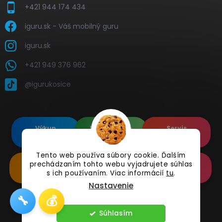
+421 944 174 434
iguru.sk - Váš mobilný guru
iguru.sk
+421 949 376 962
@igurukosice
Výkup
Renovované
Servis
elektroniky
Apple's
elektroniky
Tento web používa súbory cookie. Ďalším
prechádzaním tohto webu vyjadrujete súhlas
Renovované
Doplnkové
Online
Samsung's
Príslušenstvo
Reklamácia
s ich používaním. Viac informácií
tu
.
Nastavenie
🔧
💰
Copyright 2026
iguru.sk
. Všetky práva vyhradené.
Súhlasím