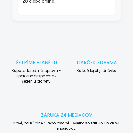
20
alebo online.
ŠETRÍME PLANÉTU
DARČEK ZDARMA
Kúpa, odpredaj či oprava -
Ku každej objednávke.
spoločne prispejeme k
šetreniu planéty
ZÁRUKA 24 MESIACOV
Nové, používané či renovované - všetko so zárukou 12 až 24
mesiacov.