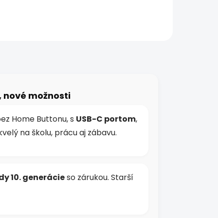
tina,
ajn.
.
t, nové možnosti
bez Home Buttonu, s
USB-C portom
,
Skvelý na školu, prácu aj zábavu.
dy 10. generácie
so zárukou. Starší