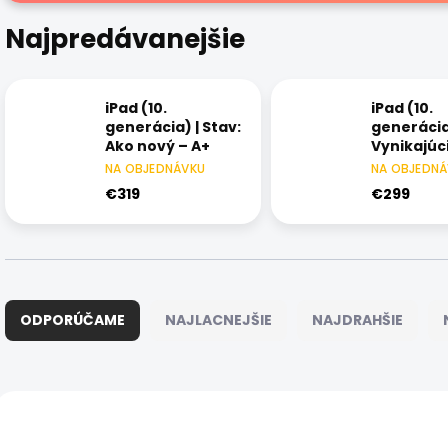
Najpredávanejšie
iPad (10.
iPad (10.
generácia) | Stav:
generácia)
Ako nový – A+
Vynikajúci
NA OBJEDNÁVKU
NA OBJEDN
€319
€299
R
a
ODPORÚČAME
NAJLACNEJŠIE
NAJDRAHŠIE
d
e
n
i
V
e
ý
DOPRAVA ZADARMO
DOPRAVA ZADARMO
11833/STR
p
p