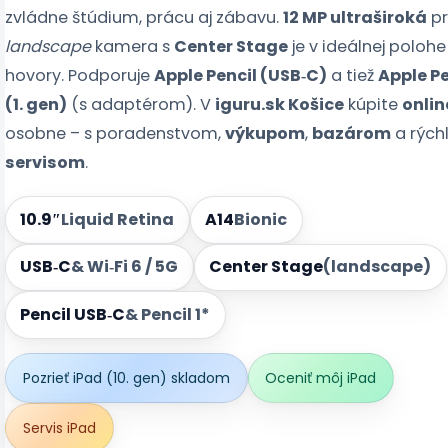
zvládne štúdium, prácu aj zábavu.
12 MP ultraširoká
pr
landscape
kamera s
Center Stage
je v ideálnej polohe
hovory. Podporuje
Apple Pencil (USB‑C)
a tiež
Apple Pe
(1. gen)
(s adaptérom). V
iguru.sk Košice
kúpite
onlin
osobne – s poradenstvom,
výkupom
,
bazárom
a rých
servisom
.
10.9″
Liquid Retina
A14
Bionic
USB‑C
& Wi‑Fi 6 / 5G
Center Stage
(landscape)
Pencil USB‑C
& Pencil 1*
Pozrieť iPad (10. gen) skladom
Oceniť môj iPad
Servis iPad