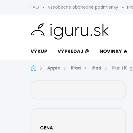
Prejsť
FAQ
Všeobecné obchodné podmienky
Pr
na
obsah
VÝKUP
VÝPREDAJ 🎉
NOVINKY 🔥
Domov
Apple
iPad
iPad
iPad (10. 
B
o
č
n
ý
p
a
CENA
n