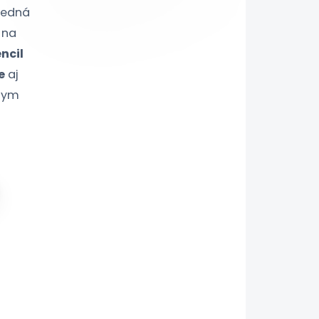
edná
 na
ncil
e
aj
lym