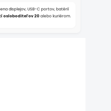
na displejov, USB-C portov, batérií
í osloboditeľov 20
alebo kuriérom.