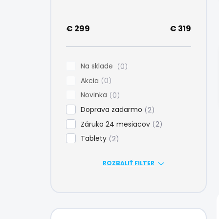
e
l
€
299
€
319
Na sklade
0
Akcia
0
Novinka
0
Doprava zadarmo
2
Záruka 24 mesiacov
2
Tablety
2
ROZBALIŤ FILTER