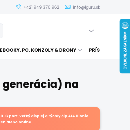
Zistenie ceny servisu elektroniky na iguru.sk
Kontakt
Ak
+421 949 376 962
info@iguru.sk
PRÁZDNY KOŠÍK
ať
NÁKUPNÝ
KOŠÍK
EBOOKY, PC, KONZOLY & DRONY
PRÍSLUŠENSTVO
. generácia) na
-C port, veľký displej a rýchly čip A14 Bionic.
ach alebo online.