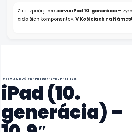
s
u
Zabezpečujeme
servis iPad 10. generácie
– výme
a ďalších komponentov.
V Košiciach na Námest
IGURU.SK KOŠICE · PREDAJ · VÝKUP · SERVIS
iPad (10.
generácia) –
10.9″