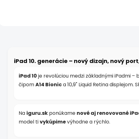
Bionic, 10,9" Liquid Retina,
Bionic, 10,9" Liquid Re
USB-C a moderný dizajn.
USB-C a moderný diz
Osobné prevzatie v...
Osobné prevzatie v..
O
v
l
á
d
iPad 10. generácie – nový dizajn, nový por
a
c
i
iPad 10
je revolúciou medzi základnými iPadmi – 
e
čipom
A14 Bionic
a 10,9" Liquid Retina displejom. 
p
r
v
k
y
Na
iguru.sk
ponúkame
nové aj renovované iPa
v
model ti
vykúpime
výhodne a rýchlo.
ý
p
i