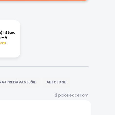
 | Stav:
 – A
ÁVKU
NAJPREDÁVANEJŠIE
ABECEDNE
2
položiek celkom
11842