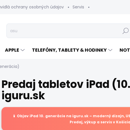
avidlá ochrany osobných údajov
Servis
Vrátenie tovaru
Hľad
APPLE
TELEFÓNY, TABLETY & HODINKY
NOT
generácia)
Predaj tabletov iPad (10
iguru.sk
📱 Objav
iPad 10. generácie
na
iguru.sk
– moderný dizajn, USB
Predaj, výkup a servis v Košici