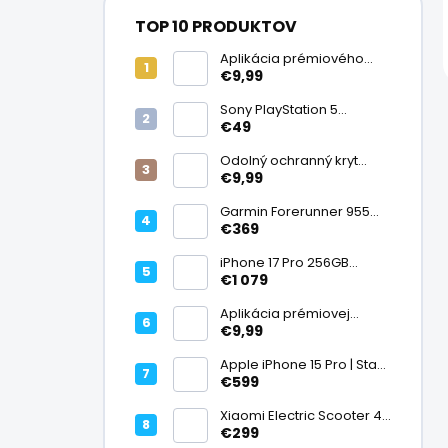
TOP 10 PRODUKTOV
Aplikácia prémiového
ochranného skla na
€9,99
displej
Sony PlayStation 5
DualSense bezdrôtový
€49
ovládač, White | Stav:
Vynikajúci – A
Odolný ochranný kryt
transparentný
€9,99
Garmin Forerunner 955
Black, multisport GPS
€369
hodinky, mapy, AMOLED,
batéria 15 dní, ECG,
iPhone 17 Pro 256GB
ClimbPro
Cosmic Orange | Stav:
€1 079
Ako nový – A+
Aplikácia prémiovej
tvrdenej fólie na displej
€9,99
Apple iPhone 15 Pro | Stav:
Vynikajúci – A
€599
Xiaomi Electric Scooter 4
Lite (2. generácia), motor
€299