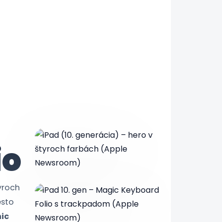
io
yroch
sto
nic