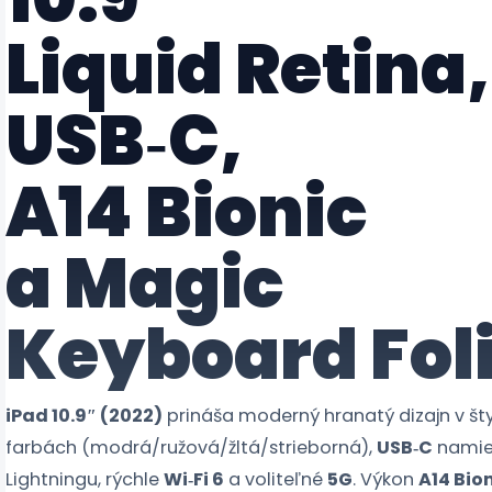
Liquid Retina,
USB‑C,
A14 Bionic
a Magic
Keyboard Fol
iPad 10.9″ (2022)
prináša moderný hranatý dizajn v št
farbách (modrá/ružová/žltá/strieborná),
USB‑C
namie
Lightningu, rýchle
Wi‑Fi 6
a voliteľné
5G
. Výkon
A14 Bio