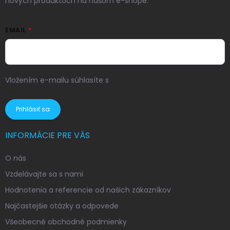
nových produktoch na našom e-shope.
EMAIL
Vložením e-mailu súhlasíte s
podmienkami ochrany
osobných údajov
Prihlásiť sa
INFORMÁCIE PRE VÁS
O nás
Vzdelávajte sa s nami
Hodnotenia a referencie od našich zákazníkov
Najčastejšie otázky a odpovede
Všeobecné obchodné podmienky