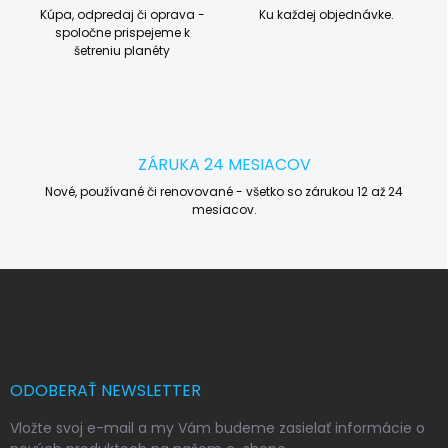
Kúpa, odpredaj či oprava -
Ku každej objednávke.
spoločne prispejeme k
šetreniu planéty
ZÁRUKA 24 MESIACOV
Nové, používané či renovované - všetko so zárukou 12 až 24
mesiacov.
Z
á
p
ä
t
i
ODOBERAŤ NEWSLETTER
e
Vložte svoj e-mail a my Vám budeme zasielať informácie o