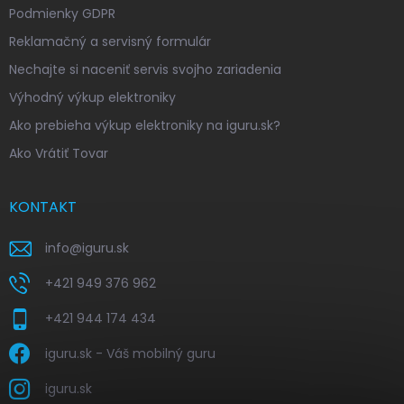
Podmienky GDPR
Reklamačný a servisný formulár
Nechajte si naceniť servis svojho zariadenia
Výhodný výkup elektroniky
Ako prebieha výkup elektroniky na iguru.sk?
Ako Vrátiť Tovar
KONTAKT
info
@
iguru.sk
+421 949 376 962
+421 944 174 434
iguru.sk - Váš mobilný guru
iguru.sk