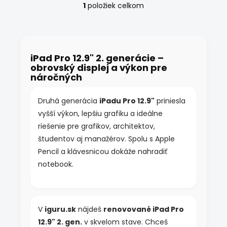
1
položiek celkom
O
v
l
á
d
iPad Pro 12.9" 2. generácie –
a
obrovský displej a výkon pre
c
náročných
i
e
p
Druhá generácia
iPadu Pro 12.9"
priniesla
r
vyšší výkon, lepšiu grafiku a ideálne
v
k
riešenie pre grafikov, architektov,
y
študentov aj manažérov. Spolu s Apple
v
Pencil a klávesnicou dokáže nahradiť
ý
p
notebook.
i
s
u
V
iguru.sk
nájdeš
renovované iPad Pro
12.9" 2. gen.
v skvelom stave. Chceš