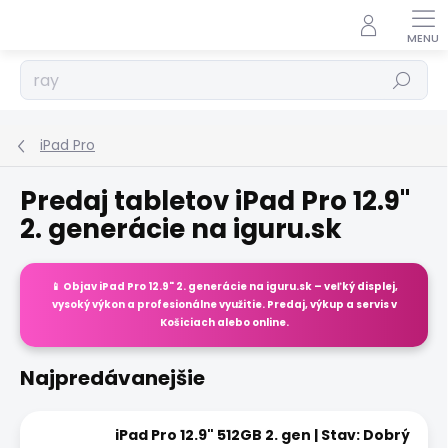
Prejsť
na
obsah
Hľadať
iPad Pro
Predaj tabletov iPad Pro 12.9"
2. generácie na iguru.sk
📱 Objav
iPad Pro 12.9"
2. generácie na
iguru.sk
– veľký displej,
vysoký výkon a profesionálne využitie. Predaj, výkup a servis v
Košiciach alebo online.
Najpredávanejšie
iPad Pro 12.9" 512GB 2. gen | Stav: Dobrý