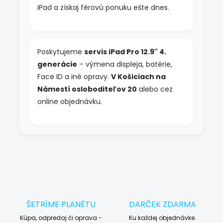
iPad a získaj férovú ponuku ešte dnes.
Poskytujeme
servis iPad Pro 12.9" 4.
generácie
– výmena displeja, batérie,
Face ID a iné opravy.
V Košiciach na
Námestí osloboditeľov 20
alebo cez
online objednávku.
ŠETRÍME PLANÉTU
DARČEK ZDARMA
Kúpa, odpredaj či oprava -
Ku každej objednávke.