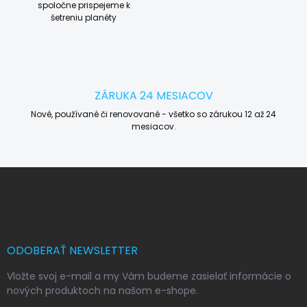
spoločne prispejeme k
šetreniu planéty
ZÁRUKA 24 MESIACOV
Nové, používané či renovované - všetko so zárukou 12 až 24
mesiacov.
Z
á
p
ä
t
i
ODOBERAŤ NEWSLETTER
e
Vložte svoj e-mail a my Vám budeme zasielať informácie o
nových produktoch na našom e-shope.