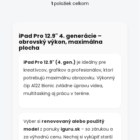
1
položiek celkom
O
v
l
á
d
iPad Pro 12.9" 4. generácie –
a
obrovský výkon, maximálna
c
plocha
i
e
p
iPad Pro 12.9" (4. gen.)
je ideálny pre
r
kreatívcov, grafikov a profesionálov, ktorí
v
k
potrebujú maximálnu obrazovku. Výkonný
y
čip A12Z Bionic zvládne úpravu videa,
v
multitasking aj prácu v teréne.
ý
p
i
s
u
Vyber si
renovovaný alebo použitý
model
z ponuky
iguru.sk
– so zárukou a
za výhodnú cenu. Nechaj si vykúpiť starší