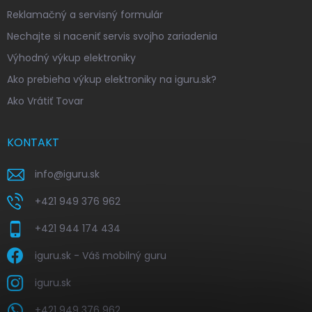
Reklamačný a servisný formulár
Nechajte si naceniť servis svojho zariadenia
Výhodný výkup elektroniky
Ako prebieha výkup elektroniky na iguru.sk?
Ako Vrátiť Tovar
KONTAKT
info
@
iguru.sk
+421 949 376 962
+421 944 174 434
iguru.sk - Váš mobilný guru
iguru.sk
+421 949 376 962