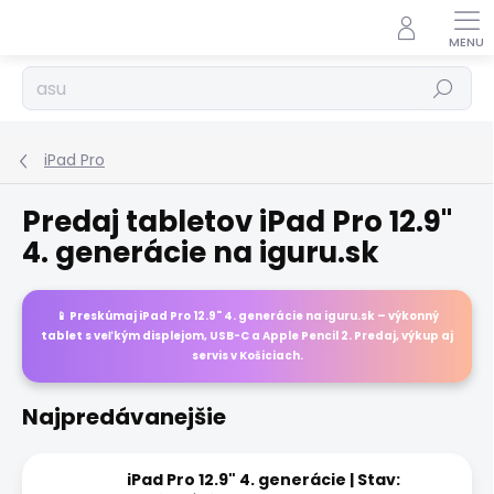
Prejsť
na
obsah
Hľadať
iPad Pro
Predaj tabletov iPad Pro 12.9"
4. generácie na iguru.sk
📱 Preskúmaj
iPad Pro 12.9"
4. generácie na
iguru.sk
– výkonný
tablet s veľkým displejom, USB-C a Apple Pencil 2. Predaj, výkup aj
servis v Košiciach.
Najpredávanejšie
iPad Pro 12.9" 4. generácie | Stav: