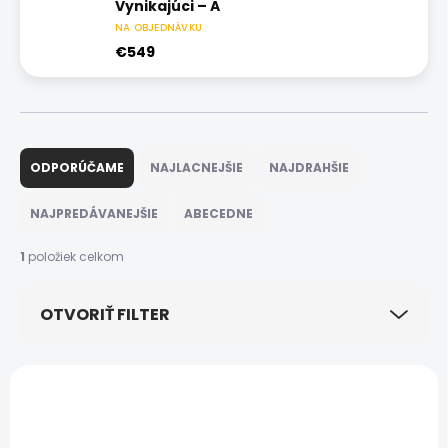
Vynikajúci – A
NA OBJEDNÁVKU
€549
R
a
ODPORÚČAME
NAJLACNEJŠIE
NAJDRAHŠIE
d
e
NAJPREDÁVANEJŠIE
ABECEDNE
n
i
1
položiek celkom
e
p
OTVORIŤ FILTER
r
o
d
V
u
ý
DOPRAVA ZADARMO
k
p
ZÁRUKA 24
t
MESIACOV
i