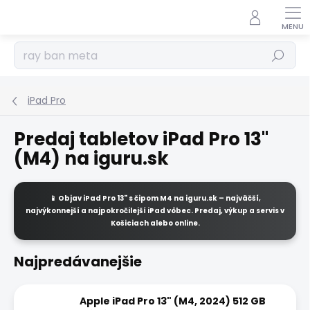
Prejsť
na
obsah
Hľadať
iPad Pro
Predaj tabletov iPad Pro 13"
(M4) na iguru.sk
📱 Objav
iPad Pro 13"
s čipom
M4
na
iguru.sk
– najväčší,
najvýkonnejší a najpokročilejší iPad vôbec. Predaj, výkup a servis v
Košiciach alebo online.
Najpredávanejšie
Apple iPad Pro 13" (M4, 2024) 512 GB