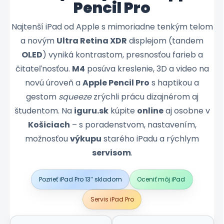
Pencil Pro
Najtenší iPad od Apple s mimoriadne tenkým telom
a novým
Ultra Retina XDR
displejom (tandem
OLED
) vyniká kontrastom, presnosťou farieb a
čitateľnosťou.
M4
posúva kreslenie, 3D a video na
novú úroveň a
Apple Pencil Pro
s haptikou a
gestom
squeeze
zrýchli prácu dizajnérom aj
študentom. Na
iguru.sk
kúpite
online
aj osobne v
Košiciach
– s poradenstvom, nastavením,
možnosťou
výkupu
starého iPadu a rýchlym
servisom
.
Pozrieť iPad Pro 13″ skladom
Oceniť môj iPad
Servis iPad Pro