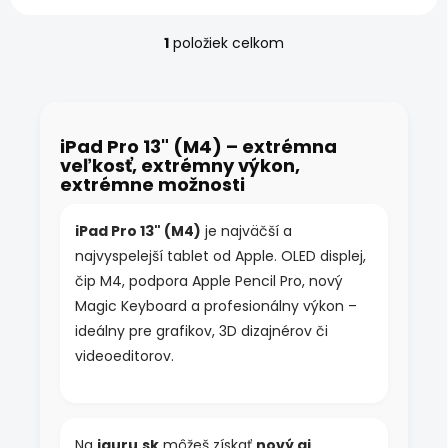
ponúka...
1
položiek celkom
O
v
l
á
d
iPad Pro 13" (M4) – extrémna
a
veľkosť, extrémny výkon,
c
extrémne možnosti
i
e
p
iPad Pro 13" (M4)
je najväčší a
r
najvyspelejší tablet od Apple. OLED displej,
v
k
čip M4, podpora Apple Pencil Pro, nový
y
Magic Keyboard a profesionálny výkon –
v
ideálny pre grafikov, 3D dizajnérov či
ý
p
videoeditorov.
i
s
u
Na
iguru.sk
môžeš získať
nový aj