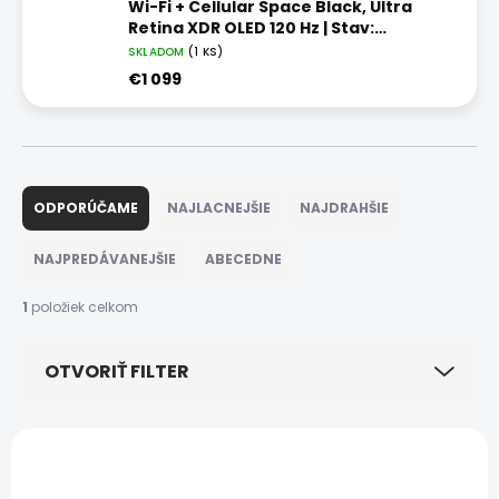
Wi-Fi + Cellular Space Black, Ultra
Retina XDR OLED 120 Hz | Stav:
Vynikajúci – A
SKLADOM
(1 KS)
€1 099
R
a
ODPORÚČAME
NAJLACNEJŠIE
NAJDRAHŠIE
d
e
NAJPREDÁVANEJŠIE
ABECEDNE
n
i
1
položiek celkom
e
p
OTVORIŤ FILTER
r
o
d
V
u
ý
NOVINKA
k
p
AKCIA
ZADARMO
t