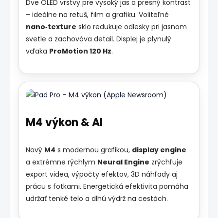
Dve OLED vrstvy pre vysoký jas a presný kontrast
– ideálne na retuš, film a grafiku. Voliteľné
nano‑texture
sklo redukuje odlesky pri jasnom
svetle a zachováva detail. Displej je plynulý
vďaka
ProMotion 120 Hz
.
M4 výkon & AI
Nový
M4
s modernou grafikou,
display engine
a extrémne rýchlym
Neural Engine
zrýchľuje
export videa, výpočty efektov, 3D náhľady aj
prácu s fotkami. Energetická efektivita pomáha
udržať tenké telo a dlhú výdrž na cestách.