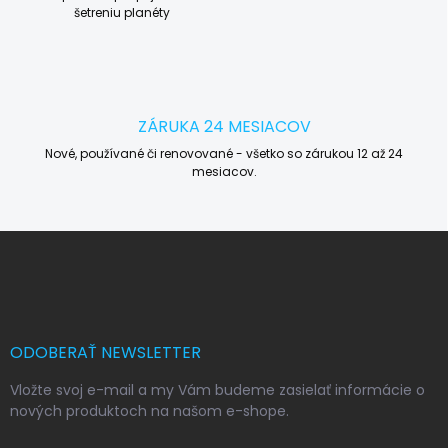
šetreniu planéty
ZÁRUKA 24 MESIACOV
Nové, používané či renovované - všetko so zárukou 12 až 24
mesiacov.
Z
á
p
ä
t
i
ODOBERAŤ NEWSLETTER
e
Vložte svoj e-mail a my Vám budeme zasielať informácie o
nových produktoch na našom e-shope.