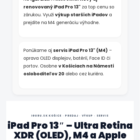
renovovaný iPad Pro 13"
za top cenu so
zárukou. Využi
výkup starších iPadov
a
prejdite na M4 generáciu výhodne.
Ponúkame aj
servis iPad Pro 13" (M4)
–
oprava OLED displejov, batérií, Face ID či
portov. Osobne
v Košiciach na Námestí
osloboditeľov 20
alebo cez kuriéra.
IGURU.SK KOŠICE · PREDAJ · VÝKUP · SERVIS
iPad Pro 13″ – Ultra Retina
XDR (OLED), M4 a Apple