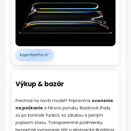
Kúpiť iPad Pro 13″
Výkup & bazár
Prechod na novší model? Pripravíme
ocenenie
na počkanie
a férovú ponuku. Bazárové iPady
sú po kontrole funkcií, so zárukou a jasným
popisom stavu. Transparentné podmienky,
bezpečné vymazanie dát a ekologická likvidácia