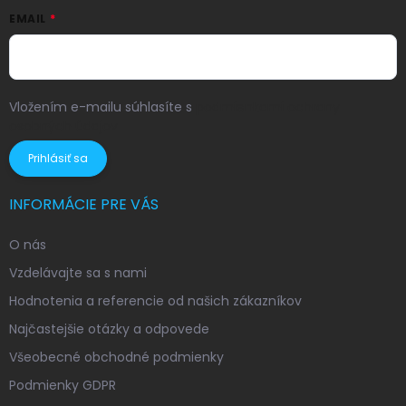
EMAIL
Vložením e-mailu súhlasíte s
podmienkami ochrany
osobných údajov
Prihlásiť sa
INFORMÁCIE PRE VÁS
O nás
Vzdelávajte sa s nami
Hodnotenia a referencie od našich zákazníkov
Najčastejšie otázky a odpovede
Všeobecné obchodné podmienky
Podmienky GDPR