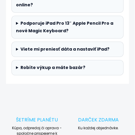
online?
Podporuje iPad Pro 13″ Apple Pencil Pro a
nové Magic Keyboard?
Viete mi preniesť dáta a nastaviť iPad?
Robíte výkup a máte bazár?
ŠETRÍME PLANÉTU
DARČEK ZDARMA
Kúpa, odpredaj či oprava -
Ku každej objednávke.
spoločne prispejeme k