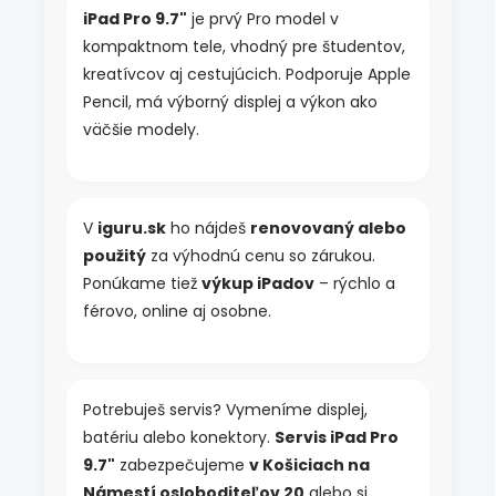
iPad Pro 9.7"
je prvý Pro model v
kompaktnom tele, vhodný pre študentov,
kreatívcov aj cestujúcich. Podporuje Apple
Pencil, má výborný displej a výkon ako
väčšie modely.
V
iguru.sk
ho nájdeš
renovovaný alebo
použitý
za výhodnú cenu so zárukou.
Ponúkame tiež
výkup iPadov
– rýchlo a
férovo, online aj osobne.
Potrebuješ servis? Vymeníme displej,
batériu alebo konektory.
Servis iPad Pro
9.7"
zabezpečujeme
v Košiciach na
Námestí osloboditeľov 20
alebo si