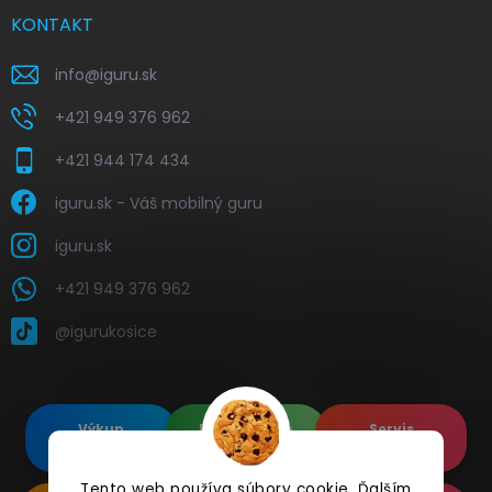
KONTAKT
info
@
iguru.sk
+421 949 376 962
+421 944 174 434
iguru.sk - Váš mobilný guru
iguru.sk
+421 949 376 962
@igurukosice
Výkup
Renovované
Servis
elektroniky
Apple's
elektroniky
Tento web používa súbory cookie. Ďalším