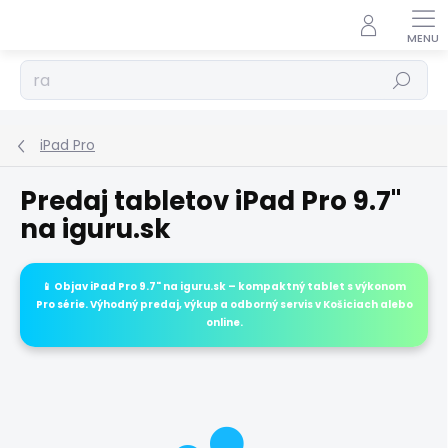
Prejsť
na
obsah
Hľadať
iPad Pro
Predaj tabletov iPad Pro 9.7"
na iguru.sk
📱 Objav
iPad Pro 9.7"
na
iguru.sk
– kompaktný tablet s výkonom
Pro série. Výhodný predaj, výkup a odborný servis v Košiciach alebo
online.