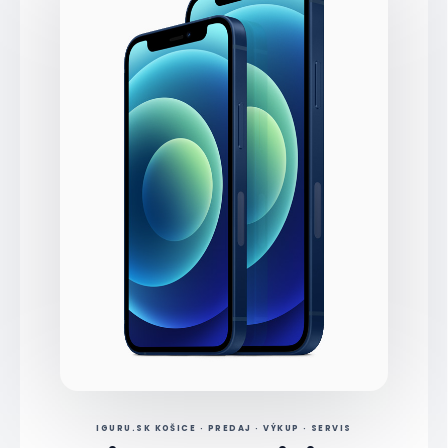
Zdroj: Apple Newsroom
IGURU.SK KOŠICE · PREDAJ · VÝKUP · SERVIS