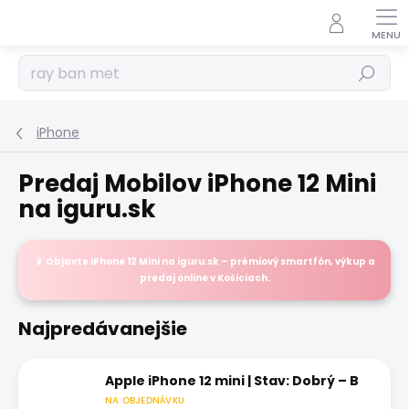
Prejsť
na
obsah
Hľadať
iPhone
Predaj Mobilov iPhone 12 Mini
na iguru.sk
📱 Objavte
iPhone 12 Mini
na
iguru.sk
– prémiový smartfón, výkup a
predaj
online
v Košiciach.
Najpredávanejšie
Apple iPhone 12 mini | Stav: Dobrý – B
NA OBJEDNÁVKU