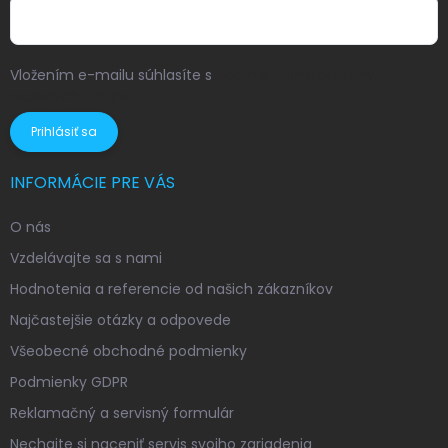
Vložením e-mailu súhlasíte s
podmienkami ochrany
osobných údajov
Prihlásiť sa
INFORMÁCIE PRE VÁS
O nás
Vzdelávajte sa s nami
Hodnotenia a referencie od našich zákazníkov
Najčastejšie otázky a odpovede
Všeobecné obchodné podmienky
Podmienky GDPR
Reklamačný a servisný formulár
Nechajte si naceniť servis svojho zariadenia