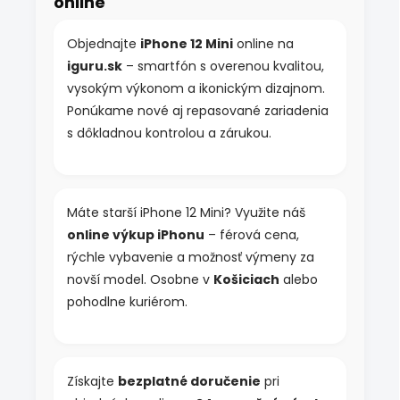
online
c
i
e
Objednajte
iPhone 12 Mini
online na
p
iguru.sk
– smartfón s overenou kvalitou,
r
v
vysokým výkonom a ikonickým dizajnom.
k
Ponúkame nové aj repasované zariadenia
y
s dôkladnou kontrolou a zárukou.
v
ý
p
i
s
Máte starší iPhone 12 Mini? Využite náš
u
online výkup iPhonu
– férová cena,
rýchle vybavenie a možnosť výmeny za
novší model. Osobne v
Košiciach
alebo
pohodlne kuriérom.
Získajte
bezplatné doručenie
pri