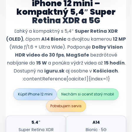
iPhone 12 mini –
kompaktný 5,4″ Super
Retina XDR a 5G
Ľahký a kompaktný s 5,4″
Super Retina XDR
(OLED)
, čipom
A14 Bionic
a dvojitou kamerou
12 MP
(Wide ƒ/1.6 + Ultra Wide). Podporuje
Dolby Vision
HDR video do 30 fps
,
MagSafe
bezdrôtové
nabíjanie do
15 W
a ponúka výdrž videa až
15 hodín
.
Dostupný na
iguru.sk
aj osobne v
Košiciach
.
:contentReference[oaicite:1]{index=1}
Kúpiť iPhone 12 mini
Nechám si oceniť starý mobil
Potrebujem servis
5.4″
A14
Super Retina XDR
Bionic · 5G