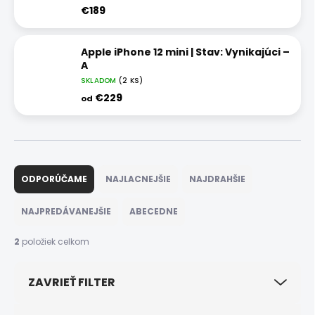
€189
Apple iPhone 12 mini | Stav: Vynikajúci –
A
SKLADOM
(2 KS)
€229
od
R
a
ODPORÚČAME
NAJLACNEJŠIE
NAJDRAHŠIE
d
e
NAJPREDÁVANEJŠIE
ABECEDNE
n
i
2
položiek celkom
e
p
ZAVRIEŤ FILTER
r
o