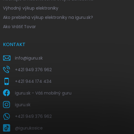
Výhodný výkup elektroniky
Ako prebieha výkup elektroniky na iguru.sk?
Ako Vrátiť Tovar
KONTAKT
info
@
iguru.sk
+421 949 376 962
+421 944 174 434
iguru.sk - Váš mobilný guru
iguru.sk
+421 949 376 962
@igurukosice