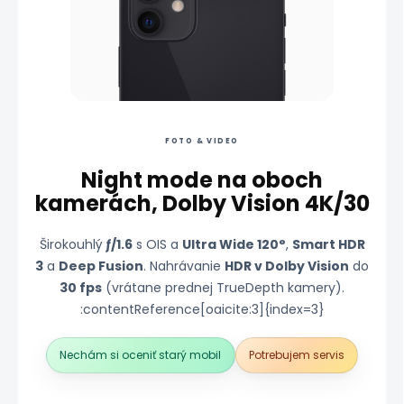
FOTO & VIDEO
Night mode na oboch
kamerách, Dolby Vision 4K/30
Širokouhlý
ƒ/1.6
s OIS a
Ultra Wide 120°
,
Smart HDR
3
a
Deep Fusion
. Nahrávanie
HDR v Dolby Vision
do
30 fps
(vrátane prednej TrueDepth kamery).
:contentReference[oaicite:3]{index=3}
Nechám si oceniť starý mobil
Potrebujem servis