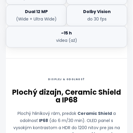
Dual 12 MP
Dolby Vision
(Wide + Ultra Wide)
do 30 fps
~15 h
videa (až)
DISPLEJ & ODOLNOSŤ
Plochý dizajn, Ceramic Shield
a IP68
Plochý hliníkový rám, predok
Ceramic Shield
a
odolnosť
IP68
(do 6 m/30 min). OLED panel s
vysokým kontrastom a HDR do 1200 nitov pre jas na