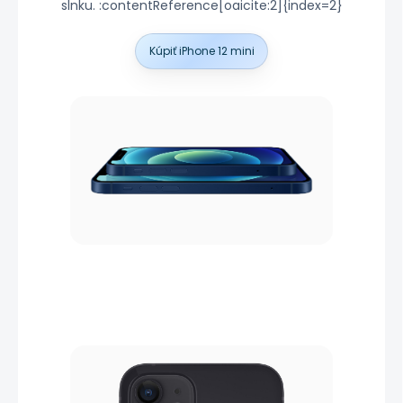
slnku. :contentReference[oaicite:2]{index=2}
Kúpiť iPhone 12 mini