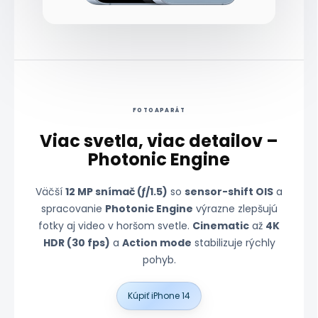
Zdroj: Apple Newsroom
FOTOAPARÁT
Viac svetla, viac detailov –
Photonic Engine
Väčší
12 MP snímač (ƒ/1.5)
so
sensor-shift OIS
a
spracovanie
Photonic Engine
výrazne zlepšujú
fotky aj video v horšom svetle.
Cinematic
až
4K
HDR (30 fps)
a
Action mode
stabilizuje rýchly
pohyb.
Kúpiť iPhone 14