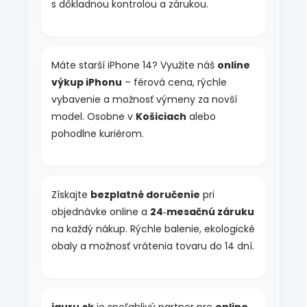
s dôkladnou kontrolou a zárukou.
y
v
ý
p
i
Máte starší iPhone 14? Využite náš
online
s
výkup iPhonu
– férová cena, rýchle
u
vybavenie a možnosť výmeny za novší
model. Osobne v
Košiciach
alebo
pohodlne kuriérom.
Získajte
bezplatné doručenie
pri
objednávke online a
24‑mesačnú záruku
na každý nákup. Rýchle balenie, ekologické
obaly a možnosť vrátenia tovaru do 14 dní.