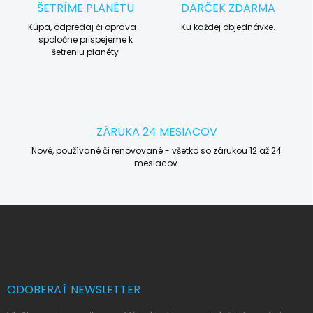
ŠETRÍME PLANÉTU
DARČEK ZDARMA
Kúpa, odpredaj či oprava -
Ku každej objednávke.
spoločne prispejeme k
šetreniu planéty
ZÁRUKA 24 MESIACOV
Nové, používané či renovované - všetko so zárukou 12 až 24
mesiacov.
Z
á
p
ä
t
i
ODOBERAŤ NEWSLETTER
e