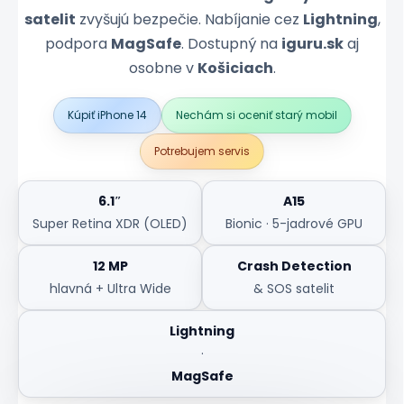
satelit
zvyšujú bezpečie. Nabíjanie cez
Lightning
,
podpora
MagSafe
. Dostupný na
iguru.sk
aj
osobne v
Košiciach
.
Kúpiť iPhone 14
Nechám si oceniť starý mobil
Potrebujem servis
6.1″
A15
Super Retina XDR (OLED)
Bionic · 5-jadrové GPU
12 MP
Crash Detection
hlavná + Ultra Wide
& SOS satelit
Lightning
·
MagSafe