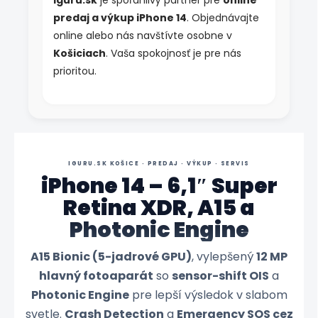
iguru.sk
je spoľahlivý partner pre
online
predaj a výkup iPhone 14
. Objednávajte
online alebo nás navštívte osobne v
Košiciach
. Vaša spokojnosť je pre nás
prioritou.
IGURU.SK KOŠICE · PREDAJ · VÝKUP · SERVIS
iPhone 14 – 6,1″ Super
Retina XDR, A15 a
Photonic Engine
A15 Bionic (5-jadrové GPU)
, vylepšený
12 MP
hlavný fotoaparát
so
sensor-shift OIS
a
Photonic Engine
pre lepší výsledok v slabom
svetle.
Crash Detection
a
Emergency SOS cez