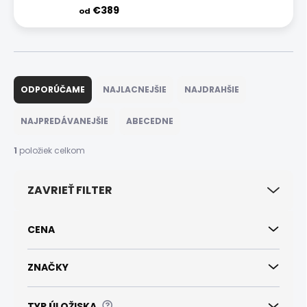
€389
od
R
a
ODPORÚČAME
NAJLACNEJŠIE
NAJDRAHŠIE
d
e
NAJPREDÁVANEJŠIE
ABECEDNE
n
i
1
položiek celkom
e
p
ZAVRIEŤ FILTER
r
o
d
CENA
u
k
t
ZNAČKY
o
v
?
TYP ÚLOŽISKA