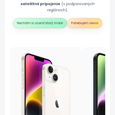
satellitné pripojenie
(v podporovaných
regiónoch).
Nechám si oceniť starý mobil
Potrebujem servis