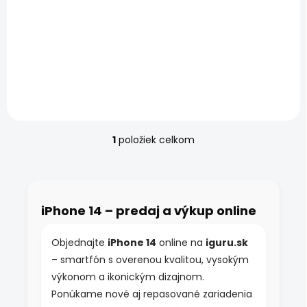
Apple iPhone 14 – 5G
iPhone s Photonic Engine a
Crash Detection Apple
iPhone 14 – Apple A15
Bionic, 6,1" Super Retina
XDR OLED, Duálna 12 Mpx
kamera, 5G (sub-6 GHz).
IP68...
1
položiek celkom
O
v
l
á
d
iPhone 14 – predaj a výkup online
a
c
i
Objednajte
iPhone 14
online na
iguru.sk
e
– smartfón s overenou kvalitou, vysokým
p
r
výkonom a ikonickým dizajnom.
v
Ponúkame nové aj repasované zariadenia
k