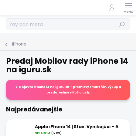
Prejsť
na
obsah
Hľadať
iPhone
Predaj Mobilov rady iPhone 14
na iguru.sk
📱 Objavte
iPhone 14
na
iguru.sk
– prémiový smartfón, výkup a
predaj
online
v Košiciach.
Najpredávanejšie
Apple iPhone 14 | Stav: Vynikajúci – A
SKLADOM
(5 KS)