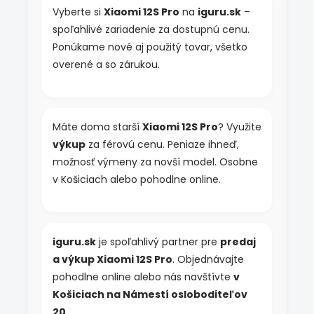
Vyberte si
Xiaomi 12S Pro
na
iguru.sk
–
spoľahlivé zariadenie za dostupnú cenu.
Ponúkame nové aj použitý tovar, všetko
overené a so zárukou.
Máte doma starší
Xiaomi 12S Pro
? Využite
výkup
za férovú cenu. Peniaze ihneď,
možnosť výmeny za novší model. Osobne
v Košiciach alebo pohodlne online.
iguru.sk
je spoľahlivý partner pre
predaj
a výkup Xiaomi 12S Pro
. Objednávajte
pohodlne online alebo nás navštívte
v
Košiciach na Námestí osloboditeľov
20
.