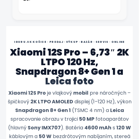
IGURU.SK KOŠICE · PREDAJ · VÝKUP · BAZÁR · SERVIS · ONLINE
Xiaomi 12S Pro – 6,73″ 2K
LTPO 120 Hz,
Snapdragon 8+ Gen 1 a
Leica foto
Xiaomi 12S Pro
je vlajkový
mobil
pre náročných –
špičkový
2K LTPO AMOLED
displej (1–120 Hz), výkon
Snapdragon 8+ Gen 1
(TSMC 4 nm) a
Leica
spracovanie obrazu v trojici
50 MP
fotoaparátov
(hlavný
Sony IMX707
). Batéria
4600 mAh
s
120 W
káblovým a
50 W
bezdrôtovým nabíjaním, stereá