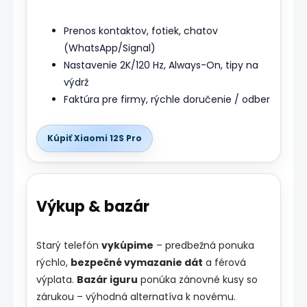
Prenos kontaktov, fotiek, chatov
(WhatsApp/Signal)
Nastavenie 2K/120 Hz, Always-On, tipy na
výdrž
Faktúra pre firmy, rýchle doručenie / odber
Kúpiť Xiaomi 12S Pro
Výkup & bazár
Starý telefón
vykúpime
– predbežná ponuka
rýchlo,
bezpečné vymazanie dát
a férová
výplata.
Bazár iguru
ponúka zánovné kusy so
zárukou – výhodná alternatíva k novému.