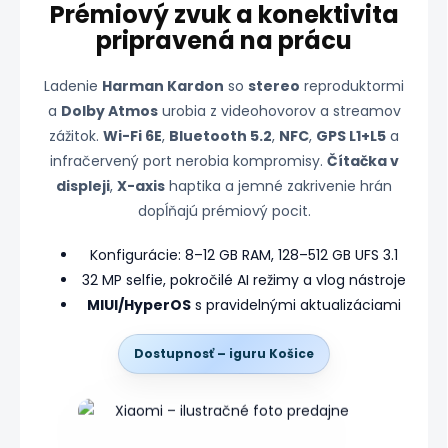
Prémiový zvuk a konektivita
pripravená na prácu
Ladenie
Harman Kardon
so
stereo
reproduktormi
a
Dolby Atmos
urobia z videohovorov a streamov
zážitok.
Wi-Fi 6E
,
Bluetooth 5.2
,
NFC
,
GPS L1+L5
a
infračervený port nerobia kompromisy.
Čítačka v
displeji
,
X-axis
haptika a jemné zakrivenie hrán
dopĺňajú prémiový pocit.
Konfigurácie: 8–12 GB RAM, 128–512 GB UFS 3.1
32 MP selfie, pokročilé AI režimy a vlog nástroje
MIUI/HyperOS
s pravidelnými aktualizáciami
Dostupnosť – iguru Košice