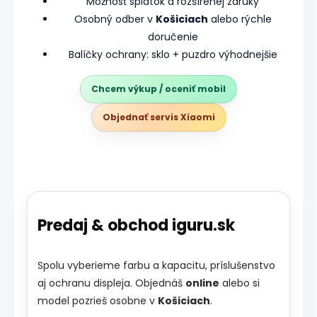
Možnosť splátok a rozšírenej záruky
Osobný odber v
Košiciach
alebo rýchle
doručenie
Balíčky ochrany: sklo + puzdro výhodnejšie
Chcem výkup / oceniť mobil
Objednať servis Xiaomi
Predaj & obchod iguru.sk
Spolu vyberieme farbu a kapacitu, príslušenstvo
aj ochranu displeja. Objednáš
online
alebo si
model pozrieš osobne v
Košiciach
.