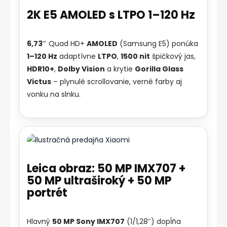
Pro
2K E5 AMOLED s LTPO 1–120 Hz
má
zhodný
6,73″
Quad HD+
AMOLED
(Samsung E5) ponúka
dizajn
1–120 Hz
adaptívne
LTPO
,
1500 nit
špičkový jas,
modulu)
HDR10+
,
Dolby Vision
a krytie
Gorilla Glass
Victus
– plynulé scrollovanie, verné farby aj
vonku na slnku.
Leica obraz: 50 MP IMX707 +
50 MP ultraširoký + 50 MP
portrét
Hlavný
50 MP Sony IMX707
(1/1,28″) dopĺňa