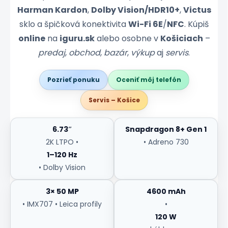
Harman Kardon
,
Dolby Vision/HDR10+
,
Victus
sklo a špičková konektivita
Wi-Fi 6E
/
NFC
. Kúpiš
online
na
iguru.sk
alebo osobne v
Košiciach
–
predaj
,
obchod
,
bazár
,
výkup
aj
servis
.
Pozrieť ponuku
Oceniť môj telefón
Servis – Košice
6.73″
Snapdragon 8+ Gen 1
2K LTPO •
• Adreno 730
1–120 Hz
• Dolby Vision
3× 50 MP
4600 mAh
• IMX707 • Leica profily
•
120 W