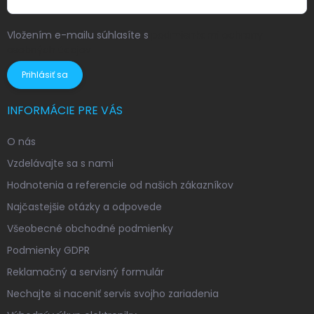
Vložením e-mailu súhlasíte s
podmienkami ochrany
osobných údajov
Prihlásiť sa
INFORMÁCIE PRE VÁS
O nás
Vzdelávajte sa s nami
Hodnotenia a referencie od našich zákazníkov
Najčastejšie otázky a odpovede
Všeobecné obchodné podmienky
Podmienky GDPR
Reklamačný a servisný formulár
Nechajte si naceniť servis svojho zariadenia