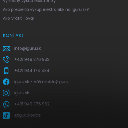
Výhodný výkup elektroniky
Ako prebieha výkup elektroniky na iguru.sk?
Ako Vrátiť Tovar
KONTAKT
info
@
iguru.sk
+421 949 376 962
+421 944 174 434
iguru.sk - Váš mobilný guru
iguru.sk
+421 949 376 962
@igurukosice