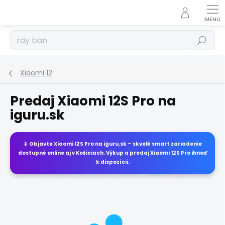
Prejsť
na
obsah
Hľadať
Xiaomi 12
Predaj Xiaomi 12S Pro na
iguru.sk
📱 Objavte
Xiaomi 12S Pro
na
iguru.sk
– skvelé smart zariadenie
dostupné online aj v Košiciach. Výkup a predaj
Xiaomi 12S Pro
ihneď
k dispozícii.