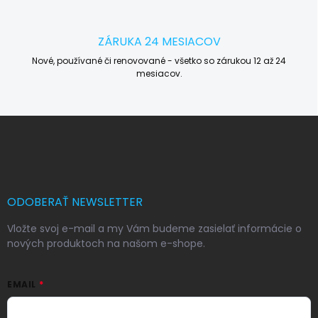
ZÁRUKA 24 MESIACOV
Nové, používané či renovované - všetko so zárukou 12 až 24
mesiacov.
Z
á
p
ä
t
i
ODOBERAŤ NEWSLETTER
e
Vložte svoj e-mail a my Vám budeme zasielať informácie o
nových produktoch na našom e-shope.
EMAIL