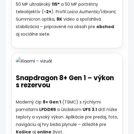
50 MP ultraširoký
115°
a 50 MP portrétny
teleobjektív (≈
2×
). Profil
Leica Authentic/Vibrant
,
Summicron optika,
8K
video a spoľahlivá
stabilizácia – pripravené na obsah pre
obchod
aj sociálne siete.
Snapdragon 8+ Gen 1 – výkon
s rezervou
Moderný čip
8+ Gen 1
(TSMC) s rýchlymi
pamäťami
LPDDR5
a úložiskom
UFS 3.1
drží nízke
teploty a vysoký výkon. Aplikácie pre predaj, foto,
navigáciu aj hry bežia plynule – dôležité pre
Košice
aj
online
život.