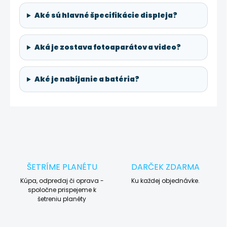
Aké sú hlavné špecifikácie displeja?
Aká je zostava fotoaparátov a video?
Aké je nabíjanie a batéria?
ŠETRÍME PLANÉTU
DARČEK ZDARMA
Kúpa, odpredaj či oprava -
Ku každej objednávke.
spoločne prispejeme k
šetreniu planéty