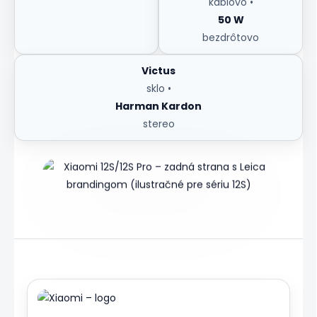
káblovo •
50 W
bezdrôtovo
Victus
sklo •
Harman Kardon
stereo
Zdroj:
Wikimedia
Commons
(ilustrácia
série
12S;
12S