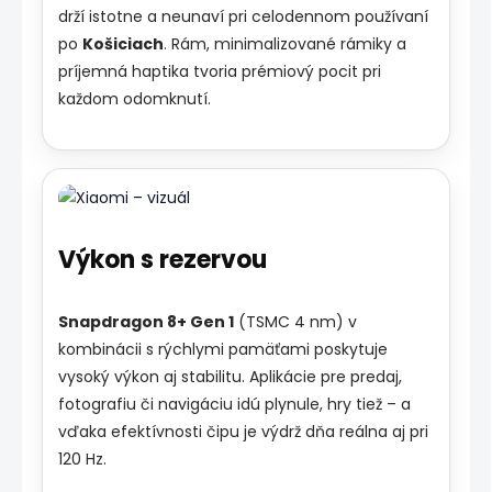
drží istotne a neunaví pri celodennom používaní
po
Košiciach
. Rám, minimalizované rámiky a
príjemná haptika tvoria prémiový pocit pri
každom odomknutí.
Výkon s rezervou
Snapdragon 8+ Gen 1
(TSMC 4 nm) v
kombinácii s rýchlymi pamäťami poskytuje
vysoký výkon aj stabilitu. Aplikácie pre predaj,
fotografiu či navigáciu idú plynule, hry tiež – a
vďaka efektívnosti čipu je výdrž dňa reálna aj pri
120 Hz.