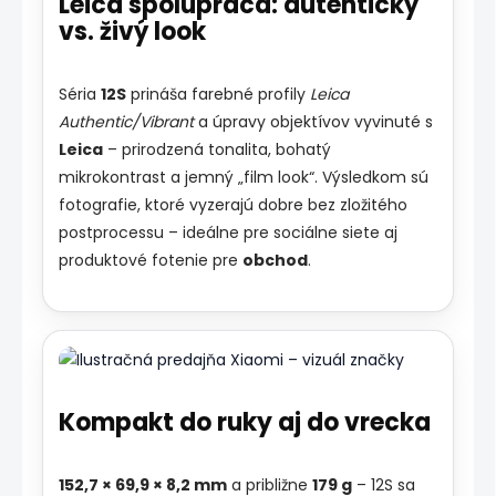
Leica spolupráca: autentický
vs. živý look
Séria
12S
prináša farebné profily
Leica
Authentic/Vibrant
a úpravy objektívov vyvinuté s
Leica
– prirodzená tonalita, bohatý
mikrokontrast a jemný „film look“. Výsledkom sú
fotografie, ktoré vyzerajú dobre bez zložitého
postprocessu – ideálne pre sociálne siete aj
produktové fotenie pre
obchod
.
Kompakt do ruky aj do vrecka
152,7 × 69,9 × 8,2 mm
a približne
179 g
– 12S sa