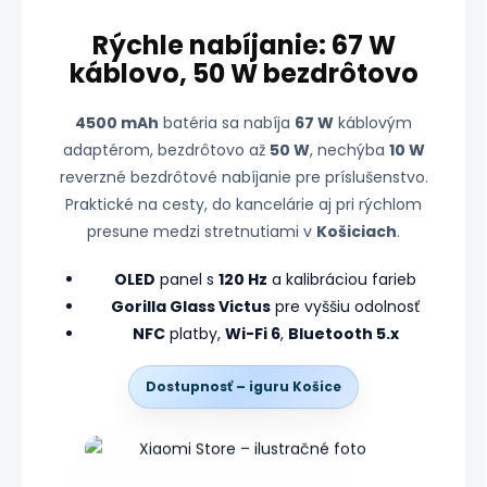
Rýchle nabíjanie: 67 W
káblovo, 50 W bezdrôtovo
4500 mAh
batéria sa nabíja
67 W
káblovým
adaptérom, bezdrôtovo až
50 W
, nechýba
10 W
reverzné bezdrôtové nabíjanie pre príslušenstvo.
Praktické na cesty, do kancelárie aj pri rýchlom
presune medzi stretnutiami v
Košiciach
.
OLED
panel s
120 Hz
a kalibráciou farieb
Gorilla Glass Victus
pre vyššiu odolnosť
NFC
platby,
Wi-Fi 6
,
Bluetooth 5.x
Dostupnosť – iguru Košice