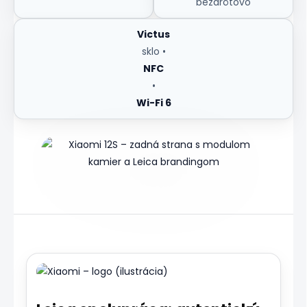
bezdrôtovo
Victus
sklo •
NFC
•
Wi-Fi 6
Zdroj:
Wikimedia
Commons