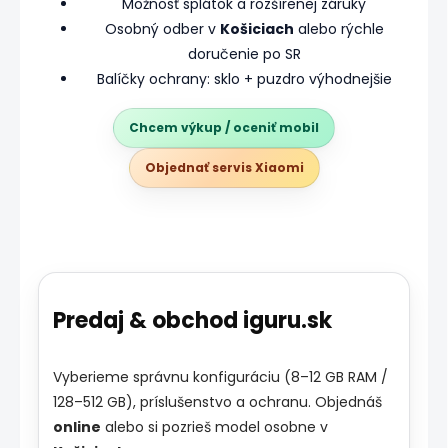
Možnosť splátok a rozšírenej záruky
Osobný odber v
Košiciach
alebo rýchle
doručenie po SR
Balíčky ochrany: sklo + puzdro výhodnejšie
Chcem výkup / oceniť mobil
Objednať servis Xiaomi
Predaj & obchod iguru.sk
Vyberieme správnu konfiguráciu (8–12 GB RAM /
128–512 GB), príslušenstvo a ochranu. Objednáš
online
alebo si pozrieš model osobne v