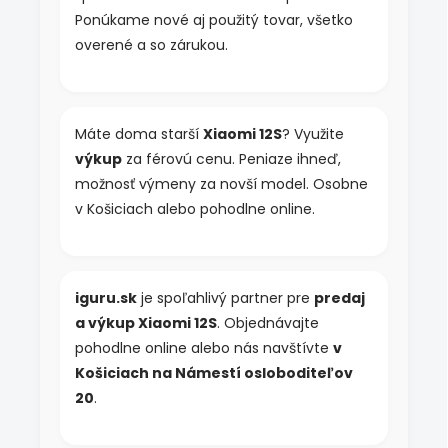
Ponúkame nové aj použitý tovar, všetko
overené a so zárukou.
Máte doma starší
Xiaomi 12S
? Využite
výkup
za férovú cenu. Peniaze ihneď,
možnosť výmeny za novší model. Osobne
v Košiciach alebo pohodlne online.
iguru.sk
je spoľahlivý partner pre
predaj
a výkup Xiaomi 12S
. Objednávajte
pohodlne online alebo nás navštívte
v
Košiciach na Námestí osloboditeľov
20
.