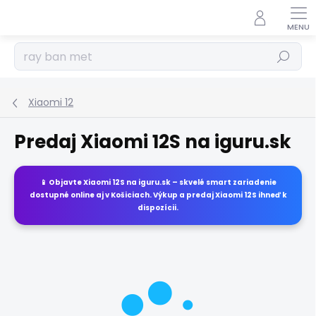
Prejsť
na
obsah
Hľadať
Xiaomi 12
Predaj Xiaomi 12S na iguru.sk
📱 Objavte
Xiaomi 12S
na
iguru.sk
– skvelé smart zariadenie
dostupné online aj v Košiciach. Výkup a predaj
Xiaomi 12S
ihneď k
dispozícii.