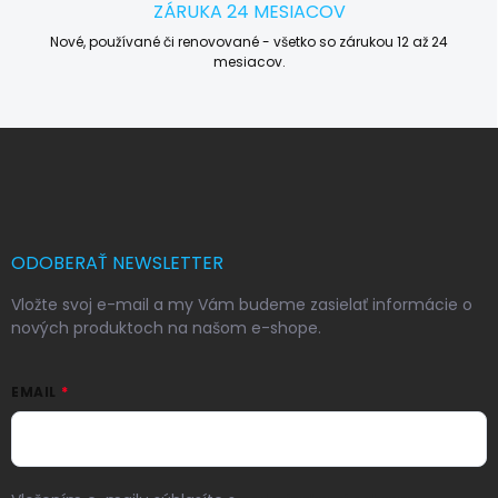
ZÁRUKA 24 MESIACOV
Nové, používané či renovované - všetko so zárukou 12 až 24
mesiacov.
Z
á
p
ä
t
i
ODOBERAŤ NEWSLETTER
e
Vložte svoj e-mail a my Vám budeme zasielať informácie o
nových produktoch na našom e-shope.
EMAIL