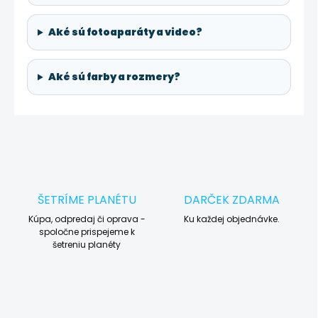
Aké sú fotoaparáty a video?
Aké sú farby a rozmery?
ŠETRÍME PLANÉTU
DARČEK ZDARMA
Kúpa, odpredaj či oprava -
Ku každej objednávke.
spoločne prispejeme k
šetreniu planéty