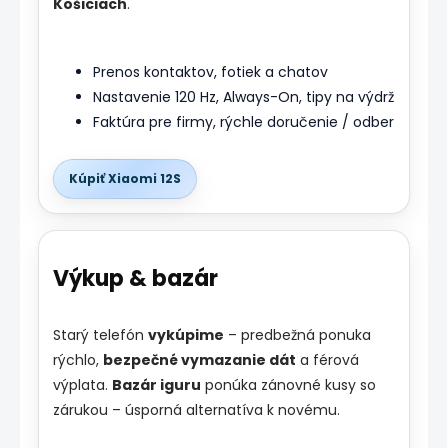
Košiciach
.
Prenos kontaktov, fotiek a chatov
Nastavenie 120 Hz, Always-On, tipy na výdrž
Faktúra pre firmy, rýchle doručenie / odber
Kúpiť Xiaomi 12S
Výkup & bazár
Starý telefón
vykúpime
– predbežná ponuka
rýchlo,
bezpečné vymazanie dát
a férová
výplata.
Bazár iguru
ponúka zánovné kusy so
zárukou – úsporná alternatíva k novému.