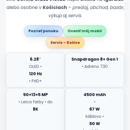
alebo osobne v
Košiciach
–
predaj
,
obchod
,
bazár
,
výkup
aj
servis
.
Pozrieť ponuku
Oceniť môj mobil
Servis – Košice
6.28″
Snapdragon 8+ Gen 1
OLED •
• Adreno 730
120 Hz
• FHD+
50+13+5 MP
4500 mAh
• Leica farby • do
•
8K
67 W
káblovo •
50 W