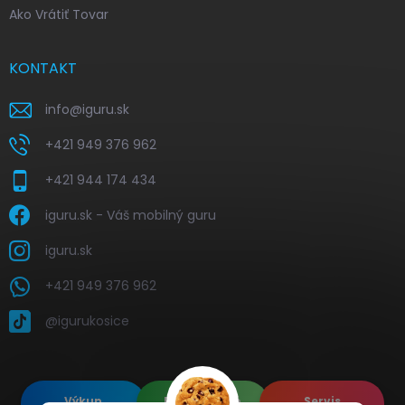
Ako Vrátiť Tovar
KONTAKT
info
@
iguru.sk
+421 949 376 962
+421 944 174 434
iguru.sk - Váš mobilný guru
iguru.sk
+421 949 376 962
@igurukosice
Výkup
Renovované
Servis