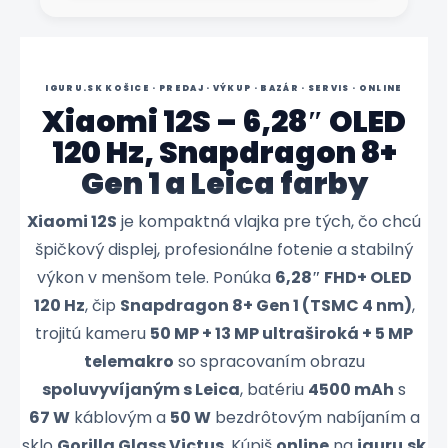
IGURU.SK KOŠICE · PREDAJ · VÝKUP · BAZÁR · SERVIS · ONLINE
Xiaomi 12S – 6,28″ OLED
120 Hz, Snapdragon 8+
Gen 1 a Leica farby
Xiaomi 12S
je kompaktná vlajka pre tých, čo chcú
špičkový displej, profesionálne fotenie a stabilný
výkon v menšom tele. Ponúka
6,28″ FHD+ OLED
120 Hz
, čip
Snapdragon 8+ Gen 1 (TSMC 4 nm)
,
trojitú kameru
50 MP + 13 MP ultraširoká + 5 MP
telemakro
so spracovaním obrazu
spoluvyvíjaným s Leica
, batériu
4500 mAh
s
67 W
káblovým a
50 W
bezdrôtovým nabíjaním a
sklo
Gorilla Glass Victus
. Kúpiš
online
na
iguru.sk