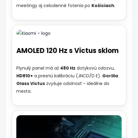
meetingy aj celodenné fotenia po
Košiciach
.
AMOLED 120 Hz s Victus sklom
Plynulý panel má až
480 Hz
dotykovú odozvu,
HDR10+
a presnú kalibráciu (JNCD/D E).
Gorilla
Glass Victus
zvyšuje odolnosť – ideálne do
mesta.