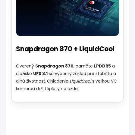
Snapdragon 870 + LiquidCool
Overený
Snapdragon 870
, pamäte
LPDDR5
a
úložisko
UFS 3.1
sú výborný základ pre stabilitu a
dlhú životnosť. Chladenie
LiquidCool
s veľkou VC
komorou drží teploty na uzde.