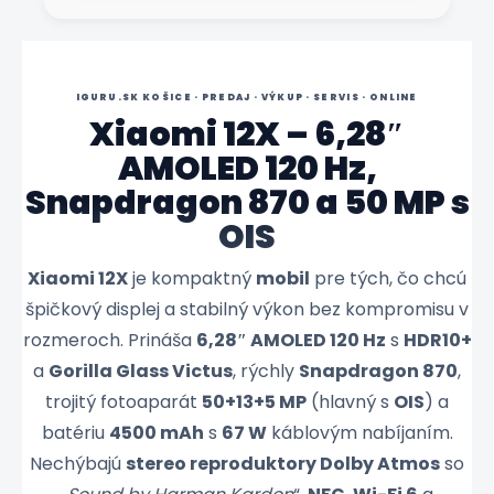
IGURU.SK KOŠICE · PREDAJ · VÝKUP · SERVIS · ONLINE
Xiaomi 12X – 6,28″
AMOLED 120 Hz,
Snapdragon 870 a 50 MP s
OIS
Xiaomi 12X
je kompaktný
mobil
pre tých, čo chcú
špičkový displej a stabilný výkon bez kompromisu v
rozmeroch. Prináša
6,28″ AMOLED 120 Hz
s
HDR10+
a
Gorilla Glass Victus
, rýchly
Snapdragon 870
,
trojitý fotoaparát
50+13+5 MP
(hlavný s
OIS
) a
batériu
4500 mAh
s
67 W
káblovým nabíjaním.
Nechýbajú
stereo reproduktory Dolby Atmos
so