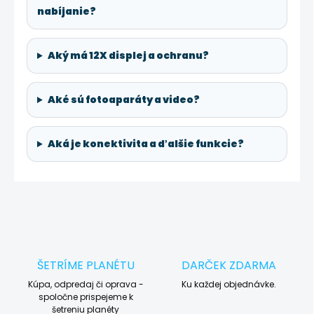
nabíjanie?
Aký má 12X displej a ochranu?
Aké sú fotoaparáty a video?
Aká je konektivita a ďalšie funkcie?
ŠETRÍME PLANÉTU
DARČEK ZDARMA
Kúpa, odpredaj či oprava -
Ku každej objednávke.
spoločne prispejeme k
šetreniu planéty