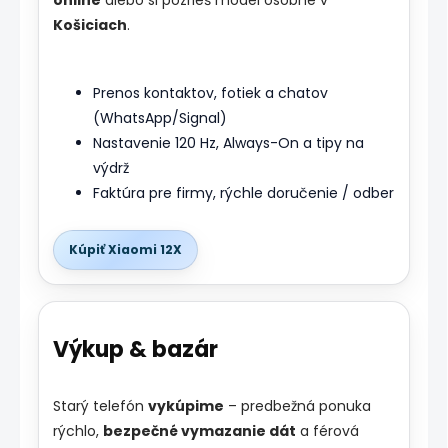
online
alebo si pozrieš model osobne v
Košiciach
.
Prenos kontaktov, fotiek a chatov
(WhatsApp/Signal)
Nastavenie 120 Hz, Always-On a tipy na
výdrž
Faktúra pre firmy, rýchle doručenie / odber
Kúpiť Xiaomi 12X
Výkup & bazár
Starý telefón
vykúpime
– predbežná ponuka
rýchlo,
bezpečné vymazanie dát
a férová