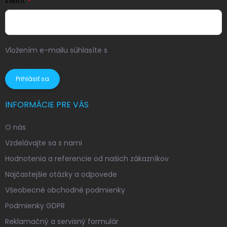
EMAIL
Vložením e-mailu súhlasíte s
podmienkami ochrany
osobných údajov
Prihlásiť sa
INFORMÁCIE PRE VÁS
O nás
Vzdelávajte sa s nami
Hodnotenia a referencie od našich zákazníkov
Najčastejšie otázky a odpovede
Všeobecné obchodné podmienky
Podmienky GDPR
Reklamačný a servisný formulár