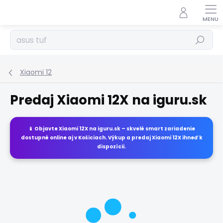
Prejsť
na
obsah
Hľadať
Xiaomi 12
Predaj Xiaomi 12X na iguru.sk
📱 Objavte
Xiaomi 12X
na
iguru.sk
– skvelé smart zariadenie
dostupné online aj v Košiciach. Výkup a predaj
Xiaomi 12X
ihneď k
dispozícii.