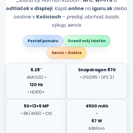
„
Sound by Harman Kardon
“,
NFC
,
Wi-Fi 6
a
odtlačok v displeji
. Kúpiš
online
na
iguru.sk
alebo
osobne v
Košiciach
–
predaj
,
obchod
,
bazár
,
výkup
,
servis
.
Pozrieť ponuku
Oceniť môj telefón
Servis – Košice
6.28″
Snapdragon 870
AMOLED •
• LPDDR5 • UFS 3.1
120 Hz
• HDR10+
50+13+5 MP
4500 mAh
• 8K/4K60 • OIS
•
67 W
káblovo