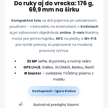
Do ruky aj do vrecka: 176 g,
69,9 mm na šírku
Kompaktné telo
sa drží príjemne pri celodennom
používaní – v kancelárii, na stretnutiach v
Košiciach
aj pri vybavovaní objednávok
online
.
X-axis
lineárny
motor pre jemnú haptiku,
NFC
na platby a
Wi-Fi 6
pre rýchle prenosy sú pripravené na moderný
pracovný rytmus.
32 MP
selfie, AI portréty a nočný režim
GPS L1+L5
, Galileo, GLONASS, Beidou, NavIC
IR blaster
– ovládanie TV/klímy priamo z
mobilu
Dostupnosť – iguru Košice