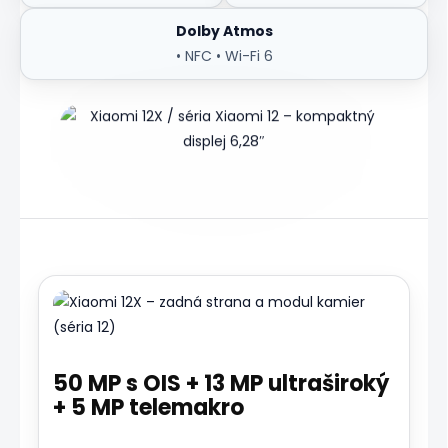
Dolby Atmos
• NFC • Wi-Fi 6
Zdroj:
Wikimedia
Commons
(ilustrácia
série
12;
12X
má
zhodné
50 MP s OIS + 13 MP ultraširoký
rozmery
+ 5 MP telemakro
a
dizajn)