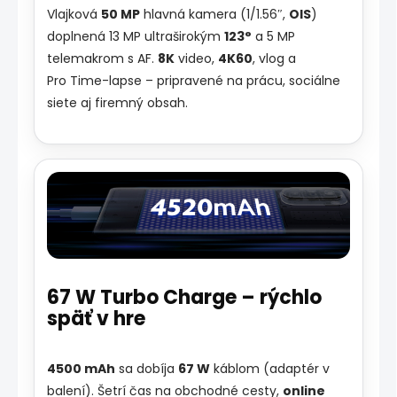
Vlajková
50 MP
hlavná kamera (1/1.56″,
OIS
)
doplnená 13 MP ultraširokým
123°
a 5 MP
telemakrom s AF.
8K
video,
4K60
, vlog a
Pro Time-lapse – pripravené na prácu, sociálne
siete aj firemný obsah.
67 W Turbo Charge – rýchlo
späť v hre
4500 mAh
sa dobíja
67 W
káblom (adaptér v
balení). Šetrí čas na obchodné cesty,
online