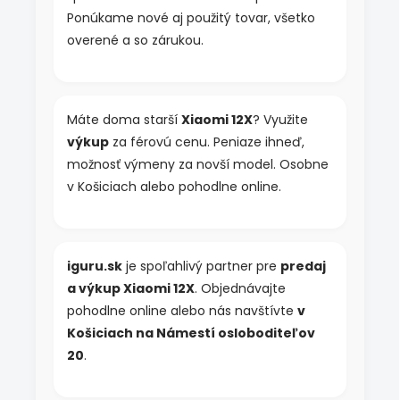
Ponúkame nové aj použitý tovar, všetko
overené a so zárukou.
Máte doma starší
Xiaomi 12X
? Využite
výkup
za férovú cenu. Peniaze ihneď,
možnosť výmeny za novší model. Osobne
v Košiciach alebo pohodlne online.
iguru.sk
je spoľahlivý partner pre
predaj
a výkup Xiaomi 12X
. Objednávajte
pohodlne online alebo nás navštívte
v
Košiciach na Námestí osloboditeľov
20
.