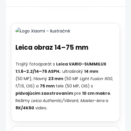
Wikimedia
Commons
(CC
BY-
SA
4.0)
Leica obraz 14–75 mm
Trojitý fotoaparát s
Leica VARIO-SUMMILUX
1:1.6–2.2/14–75 ASPH.
: ultraširoký
14 mm
(50 MP), hlavný
23 mm
(50 MP
Light Fusion 900
,
f/1.6, OIS) a
75 mm
tele (50 MP, OIS) s
plávajúcim zaostrovaním
pre
10 cm makro
.
Režimy
Leica Authentic/Vibrant
,
Master-lens
a
8K/4K60
video.