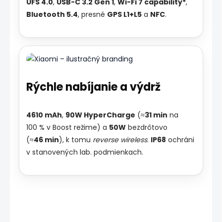
UFS 4.0
,
USB-C 3.2 Gen 1
,
Wi-Fi 7 capability*
,
Bluetooth 5.4
, presné
GPS L1+L5
a
NFC
.
Rýchle nabíjanie a výdrž
4610 mAh
,
90W HyperCharge
(≈
31 min
na
100 % v Boost režime) a
50W
bezdrôtovo
(≈
46 min
), k tomu
reverse wireless
.
IP68
ochráni
v stanovených lab. podmienkach.