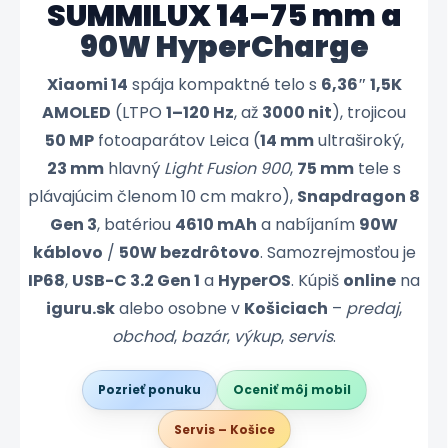
SUMMILUX 14–75 mm a
90W HyperCharge
Xiaomi 14
spája kompaktné telo s
6,36″ 1,5K
AMOLED
(LTPO
1–120 Hz
, až
3000 nit
), trojicou
50 MP
fotoaparátov Leica (
14 mm
ultraširoký,
23 mm
hlavný
Light Fusion 900
,
75 mm
tele s
plávajúcim členom 10 cm makro),
Snapdragon 8
Gen 3
, batériou
4610 mAh
a nabíjaním
90W
káblovo
/
50W bezdrôtovo
. Samozrejmosťou je
IP68
,
USB-C 3.2 Gen 1
a
HyperOS
. Kúpiš
online
na
iguru.sk
alebo osobne v
Košiciach
–
predaj
,
obchod
,
bazár
,
výkup
,
servis
.
Pozrieť ponuku
Oceniť môj mobil
Servis – Košice