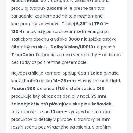
Hľadáš
mobil
do vrecka, ktorý zvládne náročnú
prácu aj tvorbu?
Xiaomi 14
je presne ten typ
zariadenia, kde kompaktné telo neznamená
kompromisy vo výbave. Displej
6,36″
s
LTPO 1–
120 Hz
je plynulý pri scrollovaní, šetrí energiu pri
statickom obsahu a vďaka
3000 nit
špičke ostáva
čitateľný na slnku.
Dolby Vision/HDR10+
a presná
TrueColor
kalibrácia zaručia verné farby – od filmov
cez fotky až po firemné prezentácie.
Najväčšia sila je kamera. Spolupráca s
Leica
prináša
konzistentnú optiku
14–75 mm
. Hlavný snímač
Light
Fusion 900
s clonou
f/1.6
a stabilizáciou
OIS
produkuje istý obraz cez deň aj v noci.
75 mm
teleobjektív
má
plávajúcu skupinu šošoviek
,
takže zaostrí už na
10 cm
– využiješ ho na makro
produktov či detaily v prírode. Ultraširoký
14 mm
rozšíri scénu bez výrazného skreslenia. S profilmi