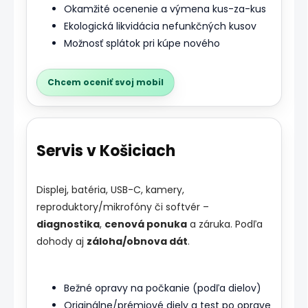
Okamžité ocenenie a výmena kus-za-kus
Ekologická likvidácia nefunkčných kusov
Možnosť splátok pri kúpe nového
Chcem oceniť svoj mobil
Servis v Košiciach
Displej, batéria, USB-C, kamery,
reproduktory/mikrofóny či softvér –
diagnostika
,
cenová ponuka
a záruka. Podľa
dohody aj
záloha/obnova dát
.
Bežné opravy na počkanie (podľa dielov)
Originálne/prémiové diely a test po oprave