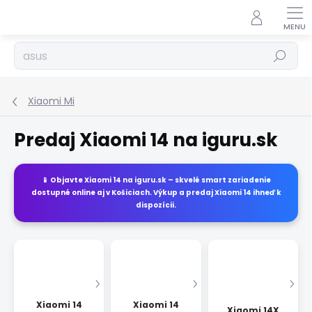
Prejsť
na
obsah
Hľadať
Xiaomi Mi
Predaj Xiaomi 14 na iguru.sk
📱 Objavte
Xiaomi 14
na
iguru.sk
– skvelé smart zariadenie
dostupné online aj v Košiciach. Výkup a predaj
Xiaomi 14
ihneď k
dispozícii.
Xiaomi 14
Xiaomi 14
Xiaomi 14X