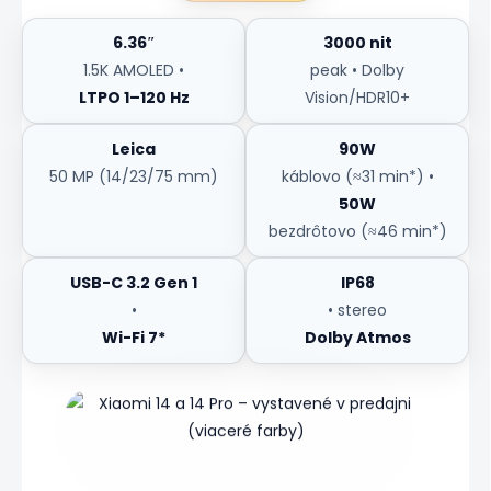
6.36″
3000 nit
1.5K AMOLED •
peak • Dolby
LTPO 1–120 Hz
Vision/HDR10+
Leica
90W
50 MP (14/23/75 mm)
káblovo (≈31 min*) •
50W
bezdrôtovo (≈46 min*)
USB-C 3.2 Gen 1
IP68
•
• stereo
Wi-Fi 7*
Dolby Atmos
Zdroj: