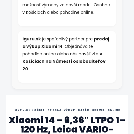
s
možnosť výmeny za novší model. Osobne
u
v Košiciach alebo pohodlne online.
iguru.sk
je spoľahlivý partner pre
predaj
a výkup Xiaomi 14
. Objednávajte
pohodlne online alebo nás navštívte
v
Košiciach na Námestí osloboditeľov
20
.
IGURU.SK KOŠICE · PREDAJ · VÝKUP · BAZÁR · SERVIS · ONLINE
Xiaomi 14 – 6,36″ LTPO 1–
120 Hz, Leica VARIO-