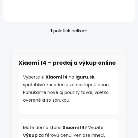
8 Gen 3, 6,36" AMOLED 120
Hz, optika Leica. Záruka 12
mesiacov od iguru.sk,
osobné...
1
položiek celkom
O
v
l
á
d
Xiaomi 14 – predaj a výkup online
a
c
i
Vyberte si
Xiaomi 14
na
iguru.sk
–
e
spoľahlivé zariadenie za dostupnú cenu.
p
r
Ponúkame nové aj použitý tovar, všetko
v
overené a so zárukou.
k
y
v
ý
p
Máte doma starší
Xiaomi 14
? Využite
i
výkup
za férovú cenu. Peniaze ihneď,