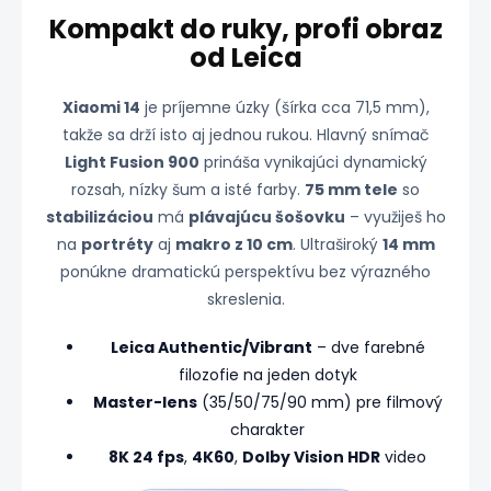
Kompakt do ruky, profi obraz
od Leica
Xiaomi 14
je príjemne úzky (šírka cca 71,5 mm),
takže sa drží isto aj jednou rukou. Hlavný snímač
Light Fusion 900
prináša vynikajúci dynamický
rozsah, nízky šum a isté farby.
75 mm tele
so
stabilizáciou
má
plávajúcu šošovku
– využiješ ho
na
portréty
aj
makro z 10 cm
. Ultraširoký
14 mm
ponúkne dramatickú perspektívu bez výrazného
skreslenia.
Leica Authentic/Vibrant
– dve farebné
filozofie na jeden dotyk
Master-lens
(35/50/75/90 mm) pre filmový
charakter
8K 24 fps
,
4K60
,
Dolby Vision HDR
video