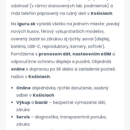
odolnosť (v rámci stanovených lab. podmienok) a
máš telefón pripravený na rušný deň v
Košiciach
.
Na
iguru.sk
vyriešiš všetko na jednom mieste:
predaj
nových kusov, férový
výkup
starších modelov,
overený
bazár
so zárukou aj rýchly
servis
(displej,
batéria, USB-C, reproduktory, kamery, softvér).
Pomôžeme s
prenosom dát
,
nastavením eSIM
a
odporučíme ochranu displeja a puzdrá. Objednáš
online
s dopravou po SR alebo si zariadenie pozrieš
naživo v
Košiciach
.
Online
objednávka, rýchle doručenie, osobný
odber v
Košiciach
Výkup
a
bazár
– bezpečné vymazanie dát,
záruka
Servis
– diagnostika, transparentná ponuka,
záruka