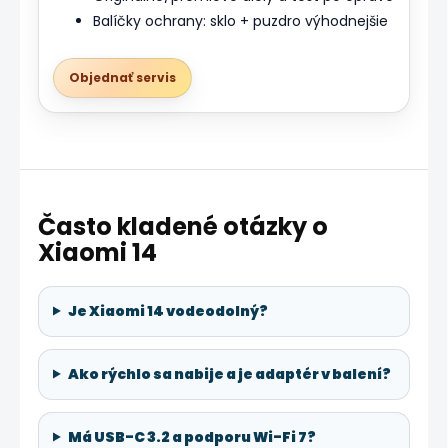
Balíčky ochrany: sklo + puzdro výhodnejšie
Objednať servis
Často kladené otázky o
Xiaomi 14
Je Xiaomi 14 vodeodolný?
Ako rýchlo sa nabije a je adaptér v balení?
Má USB-C 3.2 a podporu Wi-Fi 7?