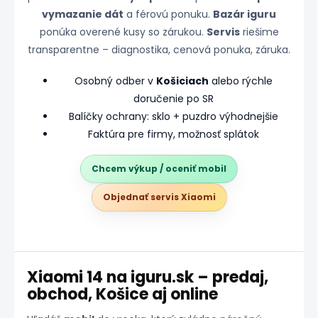
vymazanie dát
a férovú ponuku.
Bazár iguru
ponúka overené kusy so zárukou.
Servis
riešime
transparentne – diagnostika, cenová ponuka, záruka.
Osobný odber v
Košiciach
alebo rýchle
doručenie po SR
Balíčky ochrany: sklo + puzdro výhodnejšie
Faktúra pre firmy, možnosť splátok
Chcem výkup / oceniť mobil
Objednať servis Xiaomi
Xiaomi 14 na iguru.sk – predaj,
obchod, Košice aj online