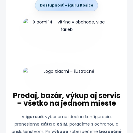
Dostupnosť – iguru Košice
Predaj, bazár, výkup aj servis
– všetko na jednom mieste
V
iguru.sk
vyberieme ideálnu konfiguráciu,
prenesieme
dáta
a
eSIM
, poradíme s ochranou a
príslušenstvom. Pri
výkupe
zabezpečíme
bezpečné