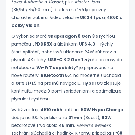
Leica Authentic
a
Vibrant
, plus
Master-lens
(35/50/75/90 mm), budeš mať vždy správny
charakter záberu. Video zvládne
8K 24 fps
aj
4K60
s
Dolby Vision
.
O výkon sa stará
Snapdragon 8 Gen 3
s rýchlou
pamäťou
LPDDR5X
a úložiskom
UFS 4.0
– rýchly
štart aplikácií, pohotové ukladanie RAW súborov a
plynulé 4K strihy.
USB-C 3.2 Gen 1
zrýchli prenosy do
notebooku.
Wi-Fi 7 capability*
je pripravené na
nové routery,
Bluetooth 5.4
na moderné slúchadlá
a
GPS L1+L5
na presnú navigáciu.
HyperOS
zlepšuje
kontinuitu medzi Xiaomi zariadeniami a optimalizuje
plynulosť systému.
Výdrž zaisťuje
4610 mAh
batéria.
90W HyperCharge
dobije na 100 % približne za
31 min
(Boost),
50W
bezdrôtové trvá okolo
46 min
.
Reverse wireless
zachráni slúchadlá či hodinky. K tomu pripočítaj
IP68