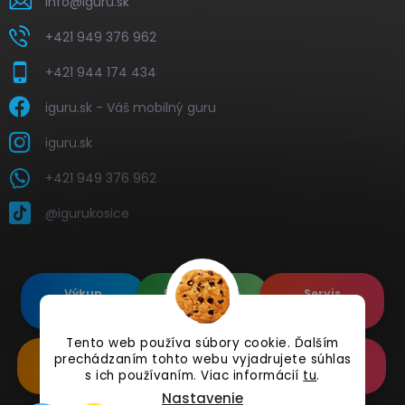
info
@
iguru.sk
+421 949 376 962
+421 944 174 434
iguru.sk - Váš mobilný guru
iguru.sk
+421 949 376 962
@igurukosice
Výkup
Renovované
Servis
elektroniky
Apple's
elektroniky
Tento web používa súbory cookie. Ďalším
Renovované
Doplnkové
Online
prechádzaním tohto webu vyjadrujete súhlas
Samsung's
Príslušenstvo
Reklamácia
s ich používaním. Viac informácií
tu
.
Nastavenie