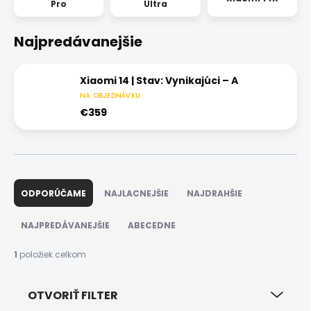
Pro
Ultra
Najpredávanejšie
Xiaomi 14 | Stav: Vynikajúci – A
NA OBJEDNÁVKU
€359
R
a
ODPORÚČAME
NAJLACNEJŠIE
NAJDRAHŠIE
d
e
NAJPREDÁVANEJŠIE
ABECEDNE
n
i
1
položiek celkom
e
p
OTVORIŤ FILTER
r