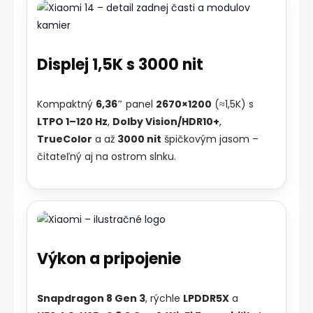
Displej 1,5K s 3000 nit
Kompaktný
6,36″
panel
2670×1200
(≈1,5K) s
LTPO 1–120 Hz
,
Dolby Vision/HDR10+
,
TrueColor
a až
3000 nit
špičkovým jasom –
čitateľný aj na ostrom slnku.
Výkon a pripojenie
Snapdragon 8 Gen 3
, rýchle
LPDDR5X
a