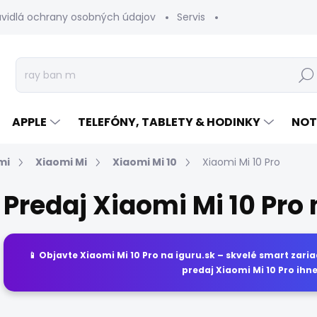
avidlá ochrany osobných údajov
Servis
Vrátenie tovaru
Hľad
APPLE
TELEFÓNY, TABLETY & HODINKY
NOT
mi
Xiaomi Mi
Xiaomi Mi 10
Xiaomi Mi 10 Pro
Predaj Xiaomi Mi 10 Pro 
📱 Objavte
Xiaomi Mi 10 Pro
na
iguru.sk
– skvelé smart zaria
predaj
Xiaomi Mi 10 Pro
ihne