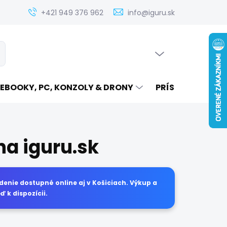
Zistenie ceny servisu elektroniky na iguru.sk
Kontakt
Ak
+421 949 376 962
info@iguru.sk
PRÁZDNY KOŠÍK
ať
NÁKUPNÝ
KOŠÍK
EBOOKY, PC, KONZOLY & DRONY
PRÍSLUŠENSTVO
na iguru.sk
denie dostupné online aj v Košiciach. Výkup a
ď k dispozícii.