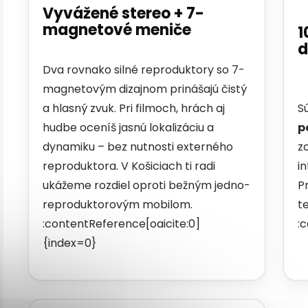
Vyvážené stereo + 7-
magnetové meniče
1
d
Dva rovnako silné reproduktory so 7-
magnetovým dizajnom prinášajú čistý
a hlasný zvuk. Pri filmoch, hrách aj
S
hudbe oceníš jasnú lokalizáciu a
p
dynamiku – bez nutnosti externého
z
reproduktora. V Košiciach ti radi
i
ukážeme rozdiel oproti bežným jedno-
P
reproduktorovým mobilom.
t
:contentReference[oaicite:0]
:
{index=0}