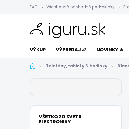
Prejsť
FAQ
Všeobecné obchodné podmienky
Pr
na
obsah
VÝKUP
VÝPREDAJ 🎉
NOVINKY 🔥
Domov
Telefóny, tablety & hodinky
Xiao
B
o
č
n
ý
p
VŠETKO ZO SVETA
a
ELEKTRONIKY
n