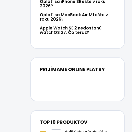
e
Oplatí sa iPhone SE ešte v roku
2026?
l
Oplatí sa MacBook Air M1 ešte v
roku 2026?
Apple Watch SE 2 nedostanú
watchOS 27. Čo teraz?
PRIJÍMAME ONLINE PLATBY
TOP 10 PRODUKTOV
Aplikácia prémiového