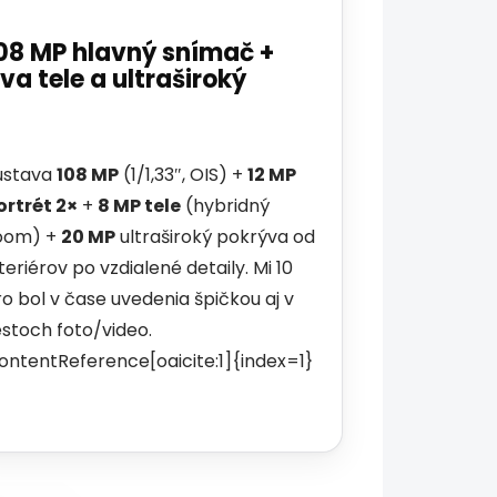
08 MP hlavný snímač +
va tele a ultraširoký
ústava
108 MP
(1/1,33″, OIS) +
12 MP
ortrét 2×
+
8 MP tele
(hybridný
oom) +
20 MP
ultraširoký pokrýva od
nteriérov po vzdialené detaily. Mi 10
ro bol v čase uvedenia špičkou aj v
estoch foto/video.
contentReference[oaicite:1]{index=1}