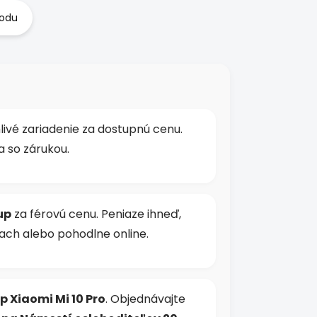
hodu
livé zariadenie za dostupnú cenu.
a so zárukou.
up
za férovú cenu. Peniaze ihneď,
ach alebo pohodlne online.
p Xiaomi Mi 10 Pro
. Objednávajte