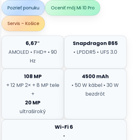
Pozrieť ponuku
Oceniť môj Mi 10 Pro
Servis – Košice
6,67″
Snapdragon 865
AMOLED • FHD+ • 90
• LPDDR5 • UFS 3.0
Hz
108 MP
4500 mAh
+ 12 MP 2× + 8 MP tele
• 50 W kábel • 30 W
+
bezdrôt
20 MP
ultraširoký
Wi-Fi 6
•