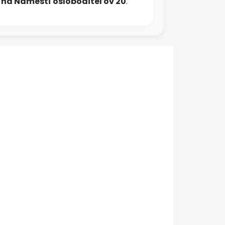
h na Námestí osloboditeľov 20
.