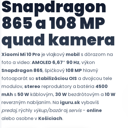
Snapdragon
865 a 108 MP
quad kamera
Xiaomi Mi 10 Pro
je vlajkový
mobil
s dôrazom na
foto a video:
AMOLED 6,67″ 90 Hz
, výkon
Snapdragon 865
, špičkový
108 MP
hlavný
fotoaparát so
stabilizáciou OIS
a dvojicou tele
modulov,
stereo
reproduktory a batéria
4500
mAh
s
50 W
káblovým,
30 W
bezdrôtovým a
10 W
reverzným nabíjaním. Na
iguru.sk
vybavíš
predaj
, rýchly
výkup/bazár
aj
servis
–
online
alebo osobne v
Košiciach
.