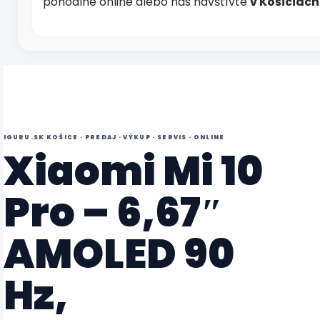
pohodlne online alebo nás navštívte
v Košiciac
IGURU.SK KOŠICE · PREDAJ · VÝKUP · SERVIS · ONLINE
Xiaomi Mi 10
Pro – 6,67″
AMOLED 90
Hz,