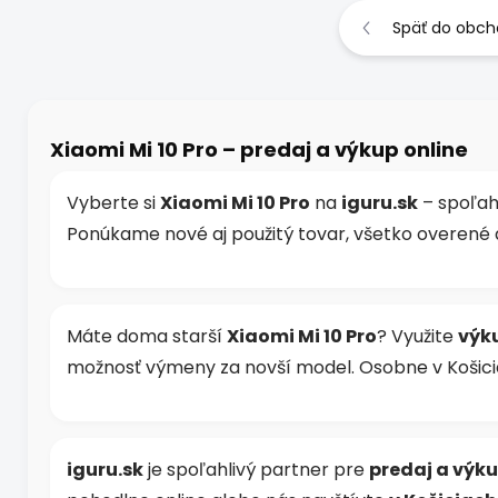
Späť do obc
Xiaomi Mi 10 Pro – predaj a výkup online
Vyberte si
Xiaomi Mi 10 Pro
na
iguru.sk
– spoľah
Ponúkame nové aj použitý tovar, všetko overené 
Máte doma starší
Xiaomi Mi 10 Pro
? Využite
výk
možnosť výmeny za novší model. Osobne v Košici
iguru.sk
je spoľahlivý partner pre
predaj a výku