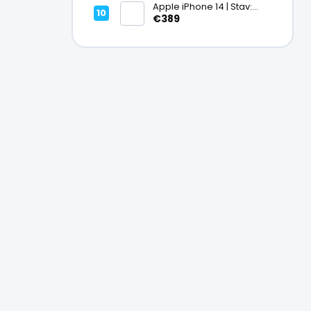
Apple iPhone 14 | Stav:
Vynikajúci – A
€389