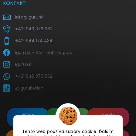
KONTAKT
info
@
iguru.sk
+421 949 376 962
+421 944 174 434
iguru.sk - Váš mobilný guru
iguru.sk
+421 949 376 962
@igurukosice
Výkup
Renovované
Servis
elektroniky
Apple's
elektroniky
Tento web používa súbory cookie. Ďalším