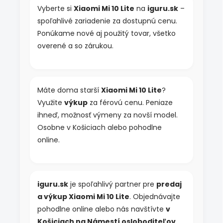
Vyberte si
Xiaomi Mi 10 Lite
na
iguru.sk
–
spoľahlivé zariadenie za dostupnú cenu.
Ponúkame nové aj použitý tovar, všetko
overené a so zárukou.
Máte doma starší
Xiaomi Mi 10 Lite
?
Využite
výkup
za férovú cenu. Peniaze
ihneď, možnosť výmeny za novší model.
Osobne v Košiciach alebo pohodlne
online.
iguru.sk
je spoľahlivý partner pre
predaj
a výkup Xiaomi Mi 10 Lite
. Objednávajte
pohodlne online alebo nás navštívte
v
Košiciach na Námestí osloboditeľov