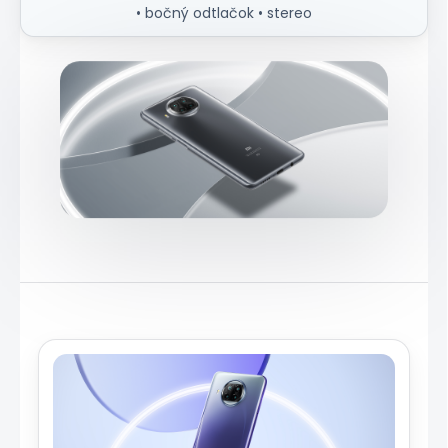
• bočný odtlačok • stereo
Zdroj: mi.com (oficiálny vizuál)