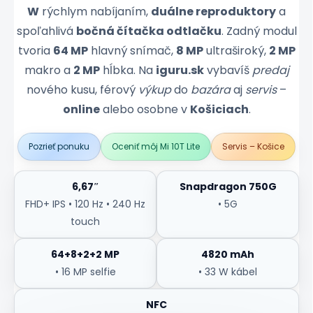
W
rýchlym nabíjaním,
duálne reproduktory
a
spoľahlivá
bočná čítačka odtlačku
. Zadný modul
tvoria
64 MP
hlavný snímač,
8 MP
ultraširoký,
2 MP
makro a
2 MP
hĺbka. Na
iguru.sk
vybavíš
predaj
nového kusu, férový
výkup
do
bazára
aj
servis
–
online
alebo osobne v
Košiciach
.
Pozrieť ponuku
Oceniť môj Mi 10T Lite
Servis – Košice
6,67″
Snapdragon 750G
FHD+ IPS • 120 Hz • 240 Hz
• 5G
touch
64+8+2+2 MP
4820 mAh
• 16 MP selfie
• 33 W kábel
NFC