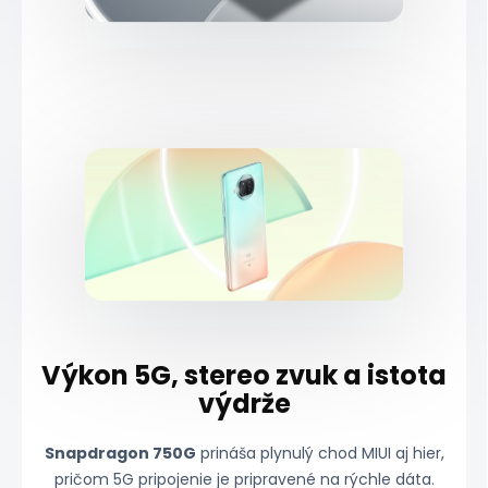
Zdroj: mi.com (oficiálny vizuál)
Zdroj: mi.com (oficiálne render
Výkon 5G, stereo zvuk a istota
výdrže
Snapdragon 750G
prináša plynulý chod MIUI aj hier,
pričom 5G pripojenie je pripravené na rýchle dáta.