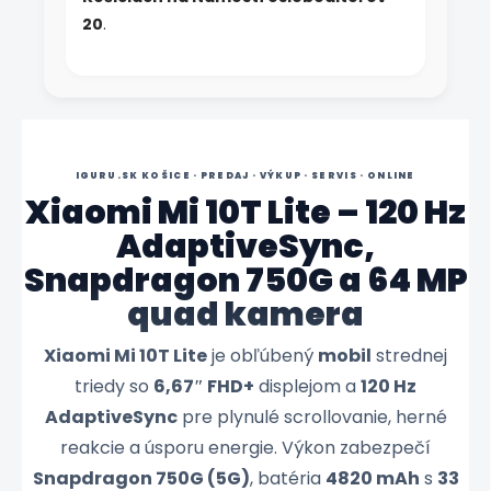
20
.
IGURU.SK KOŠICE · PREDAJ · VÝKUP · SERVIS · ONLINE
Xiaomi Mi 10T Lite – 120 Hz
AdaptiveSync,
Snapdragon 750G a 64 MP
quad kamera
Xiaomi Mi 10T Lite
je obľúbený
mobil
strednej
triedy so
6,67″ FHD+
displejom a
120 Hz
AdaptiveSync
pre plynulé scrollovanie, herné
reakcie a úsporu energie. Výkon zabezpečí
Snapdragon 750G (5G)
, batéria
4820 mAh
s
33