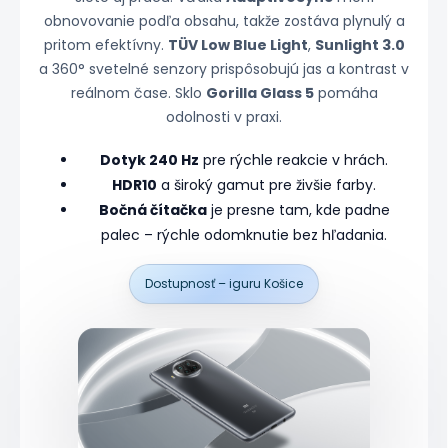
obnovovanie podľa obsahu, takže zostáva plynulý a
pritom efektívny.
TÜV Low Blue Light
,
Sunlight 3.0
a 360° svetelné senzory prispôsobujú jas a kontrast v
reálnom čase. Sklo
Gorilla Glass 5
pomáha
odolnosti v praxi.
Dotyk 240 Hz
pre rýchle reakcie v hrách.
HDR10
a široký gamut pre živšie farby.
Bočná čítačka
je presne tam, kde padne
palec – rýchle odomknutie bez hľadania.
Dostupnosť – iguru Košice