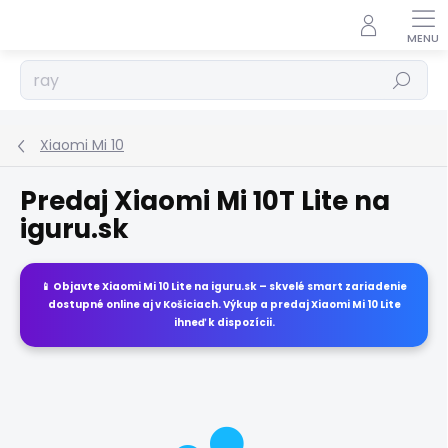
Prejsť
na
obsah
Hľadať
Xiaomi Mi 10
Predaj Xiaomi Mi 10T Lite na
iguru.sk
📱 Objavte
Xiaomi Mi 10 Lite
na
iguru.sk
– skvelé smart zariadenie
dostupné online aj v Košiciach. Výkup a predaj
Xiaomi Mi 10 Lite
ihneď k dispozícii.