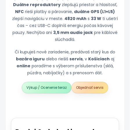
Duálne reproduktory
zlepšujú priestor a hlasitosť,
NFC
rieši platby a párovanie,
duálne GPS (L1+L5)
zlepší navigáciu v meste.
4820 mAh
s
33 W
ti ušetrí
čas – cez USB-C doplníš energiu počas kávovej
pauzy. Nechýba ani
3,5 mm audio jack
pre káblové
slúchadlá.
Či kupuješ nové zariadenie, predávaš starý kus do
bazára iguru
alebo riešiš
servis
, v
Košiciach
aj
online
poradíme s výberom príslušenstva (sklá,
púzdra, nabíjačky) a s prenosom dát.
Výkup / Ocenenie teraz
Objednať servis