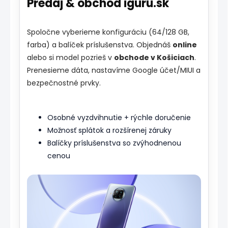
Predaj & obchod iguru.sk
Spoločne vyberieme konfiguráciu (64/128 GB,
farba) a balíček príslušenstva. Objednáš
online
alebo si model pozrieš v
obchode v Košiciach
.
Prenesieme dáta, nastavíme Google účet/MIUI a
bezpečnostné prvky.
Osobné vyzdvihnutie + rýchle doručenie
Možnosť splátok a rozšírenej záruky
Balíčky príslušenstva so zvýhodnenou
cenou