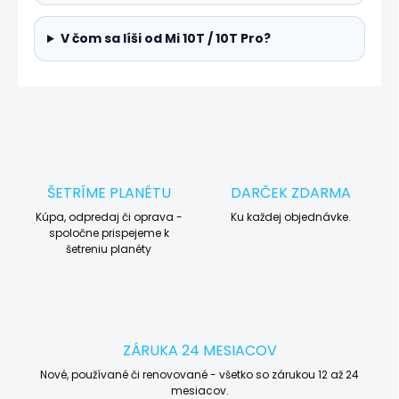
V čom sa líši od Mi 10T / 10T Pro?
ŠETRÍME PLANÉTU
DARČEK ZDARMA
Kúpa, odpredaj či oprava -
Ku každej objednávke.
spoločne prispejeme k
šetreniu planéty
ZÁRUKA 24 MESIACOV
Nové, používané či renovované - všetko so zárukou 12 až 24
mesiacov.