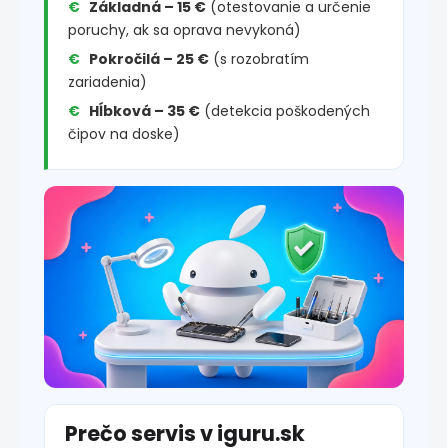
Základná – 15 €
(otestovanie a určenie
poruchy, ak sa oprava nevykoná)
Pokročilá – 25 €
(s rozobratím
zariadenia)
Hĺbková – 35 €
(detekcia poškodených
čipov na doske)
Prečo servis v iguru.sk