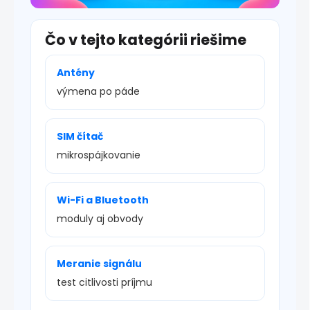
Čo v tejto kategórii riešime
Antény
výmena po páde
SIM čítač
mikrospájkovanie
Wi-Fi a Bluetooth
moduly aj obvody
Meranie signálu
test citlivosti príjmu