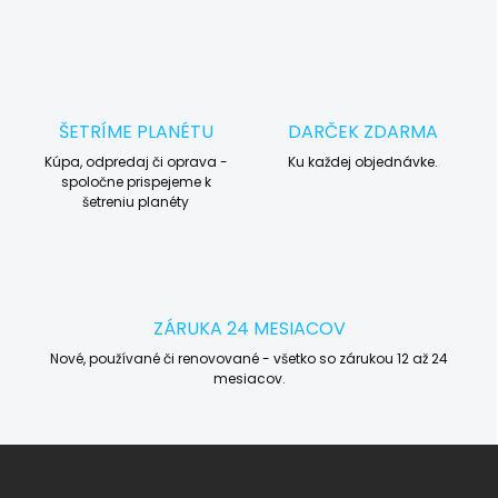
ŠETRÍME PLANÉTU
DARČEK ZDARMA
Kúpa, odpredaj či oprava -
Ku každej objednávke.
spoločne prispejeme k
šetreniu planéty
ZÁRUKA 24 MESIACOV
Nové, používané či renovované - všetko so zárukou 12 až 24
mesiacov.
Z
á