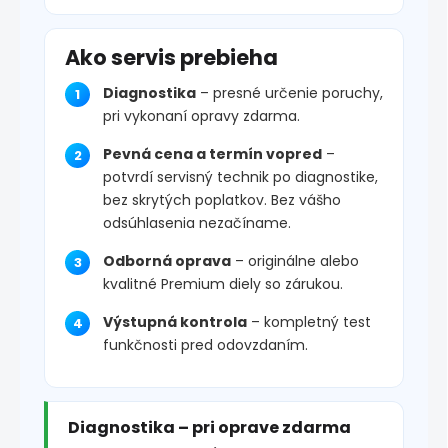
Ako servis prebieha
Diagnostika
– presné určenie poruchy,
pri vykonaní opravy zdarma.
Pevná cena a termín vopred
–
potvrdí servisný technik po diagnostike,
bez skrytých poplatkov. Bez vášho
odsúhlasenia nezačíname.
Odborná oprava
– originálne alebo
kvalitné Premium diely so zárukou.
Výstupná kontrola
– kompletný test
funkčnosti pred odovzdaním.
Diagnostika – pri oprave zdarma