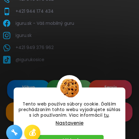
+421 944 174 434
iguru.sk - Váš mobilný guru
iguru.sk
+421 949 376 962
@igurukosice
Výkup
Renovované
Servis
elektroniky
Apple's
elektroniky
Tento web používa súbory cookie. Ďalším
prechádzaním tohto webu vyjadrujete súhlas
Renovované
Doplnkové
Online
Samsung's
Príslušenstvo
Reklamácia
s ich používaním. Viac informácií
tu
.
Nastavenie
🔧
💰
Copyright 2026
iguru.sk
. Všetky práva vyhradené.