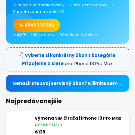
✓
originál a Premium diely ·
✓
záruka na opravu ·
✓
Packeta zdarma z celej SK
📞 0949 376 962
⭐ 4,8/5 z 200+ recenzií · Dénešova 8, Košice
👇
Vyberte si konkrétny úkon z kategórie
Pripojenie a siete
pre iPhone 13 Pro Max.
Nenašli ste svoj servisný úkon? Kliknite sem →
Najpredávanejšie
Výmena SIM čítača | iPhone 13 Pro Max
EXPRESNÝ SERVIS
€139