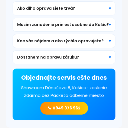
Ako dlho oprava siete trvá?
Musím zariadenie priniesť osobne do Košíc?
Kde vás nájdem a ako rýchlo opravujete?
Dostanem na opravu záruku?
Objednajte servis ešte dnes
Showroom Dénešova 8, Košice · zaslanie
zdarma cez Packeta odberné miesto
📞 0949 376 962