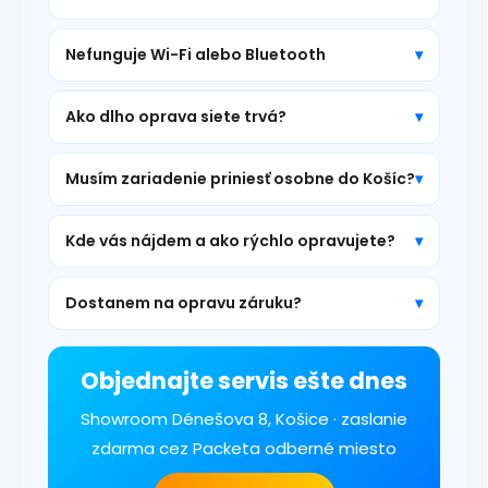
Nefunguje Wi-Fi alebo Bluetooth
Ako dlho oprava siete trvá?
Musím zariadenie priniesť osobne do Košíc?
Kde vás nájdem a ako rýchlo opravujete?
Dostanem na opravu záruku?
Objednajte servis ešte dnes
Showroom Dénešova 8, Košice · zaslanie
zdarma cez Packeta odberné miesto