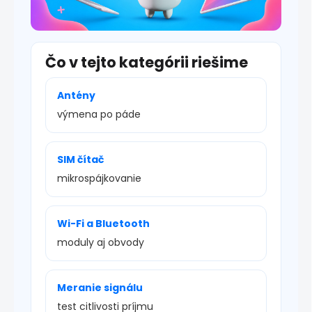
Čo v tejto kategórii riešime
Antény
výmena po páde
SIM čítač
mikrospájkovanie
Wi-Fi a Bluetooth
moduly aj obvody
Meranie signálu
test citlivosti príjmu