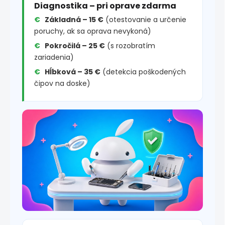
Diagnostika – pri oprave zdarma
Základná – 15 €
(otestovanie a určenie
poruchy, ak sa oprava nevykoná)
Pokročilá – 25 €
(s rozobratím
zariadenia)
Hĺbková – 35 €
(detekcia poškodených
čipov na doske)