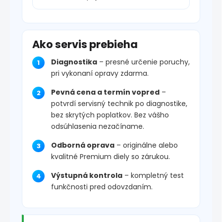
Ako servis prebieha
Diagnostika
– presné určenie poruchy,
pri vykonaní opravy zdarma.
Pevná cena a termín vopred
–
potvrdí servisný technik po diagnostike,
bez skrytých poplatkov. Bez vášho
odsúhlasenia nezačíname.
Odborná oprava
– originálne alebo
kvalitné Premium diely so zárukou.
Výstupná kontrola
– kompletný test
funkčnosti pred odovzdaním.