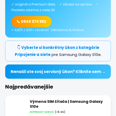
✓
originál a Premium diely ·
✓
záruka na opravu ·
✓
Packeta zdarma z celej SK
📞 0949 376 962
⭐ 4,8/5 z 200+ recenzií · Dénešova 8, Košice
👇
Vyberte si konkrétny úkon z kategórie
Pripojenie a siete
pre Samsung Galaxy S10e.
Nenašli ste svoj servisný úkon? Kliknite sem →
Najpredávanejšie
Výmena SIM čítača | Samsung Galaxy
S10e
EXPRESNÝ SERVIS
(>5 KS)