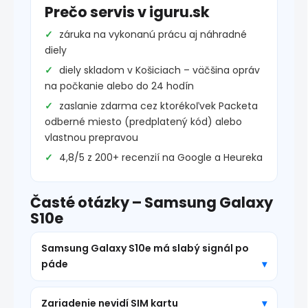
Prečo servis v iguru.sk
záruka na vykonanú prácu aj náhradné
diely
diely skladom v Košiciach – väčšina opráv
na počkanie alebo do 24 hodín
zaslanie zdarma cez ktorékoľvek Packeta
odberné miesto (predplatený kód) alebo
vlastnou prepravou
4,8/5 z 200+ recenzií na Google a Heureka
Časté otázky – Samsung Galaxy
S10e
Samsung Galaxy S10e má slabý signál po
páde
Zariadenie nevidí SIM kartu