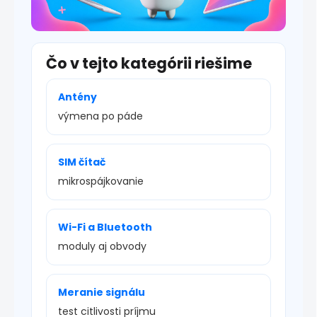
Čo v tejto kategórii riešime
Antény
výmena po páde
SIM čítač
mikrospájkovanie
Wi-Fi a Bluetooth
moduly aj obvody
Meranie signálu
test citlivosti príjmu