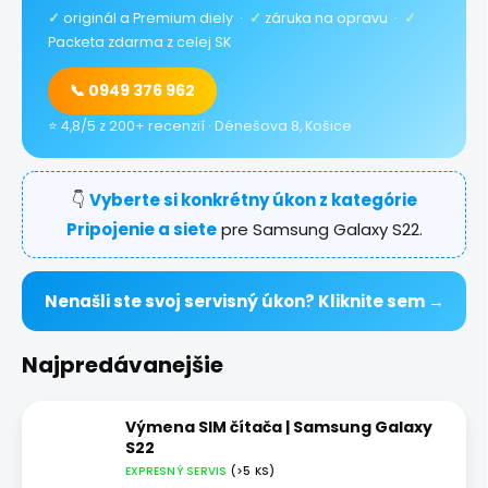
✓
originál a Premium diely ·
✓
záruka na opravu ·
✓
Packeta zdarma z celej SK
📞 0949 376 962
⭐ 4,8/5 z 200+ recenzií · Dénešova 8, Košice
👇
Vyberte si konkrétny úkon z kategórie
Pripojenie a siete
pre Samsung Galaxy S22.
Nenašli ste svoj servisný úkon? Kliknite sem →
Najpredávanejšie
Výmena SIM čítača | Samsung Galaxy
S22
EXPRESNÝ SERVIS
(>5 KS)