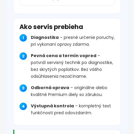
Ako servis prebieha
Diagnostika
– presné určenie poruchy,
pri vykonaní opravy zdarma.
Pevná cena a termín vopred
–
potvrdí servisný technik po diagnostike,
bez skrytých poplatkov. Bez vášho
odsúhlasenia nezačíname.
Odborná oprava
– originálne alebo
kvalitné Premium diely so zárukou.
Výstupná kontrola
– kompletný test
funkčnosti pred odovzdaním.