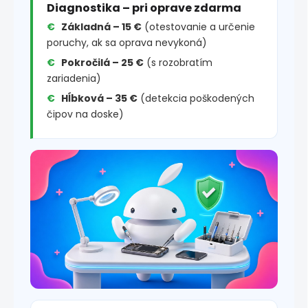
Diagnostika – pri oprave zdarma
Základná – 15 €
(otestovanie a určenie
poruchy, ak sa oprava nevykoná)
Pokročilá – 25 €
(s rozobratím
zariadenia)
Hĺbková – 35 €
(detekcia poškodených
čipov na doske)