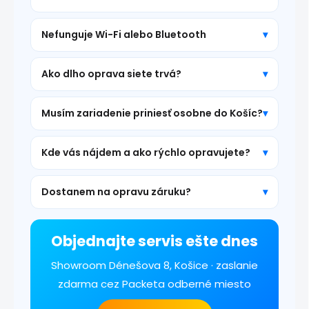
Nefunguje Wi-Fi alebo Bluetooth
Ako dlho oprava siete trvá?
Musím zariadenie priniesť osobne do Košíc?
Kde vás nájdem a ako rýchlo opravujete?
Dostanem na opravu záruku?
Objednajte servis ešte dnes
Showroom Dénešova 8, Košice · zaslanie
zdarma cez Packeta odberné miesto