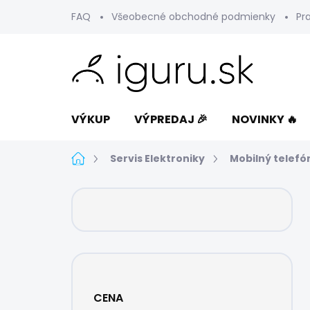
Prejsť
FAQ
Všeobecné obchodné podmienky
Pr
na
obsah
VÝKUP
VÝPREDAJ 🎉
NOVINKY 🔥
Domov
Servis Elektroniky
Mobilný telefó
B
o
č
n
ý
p
a
CENA
n