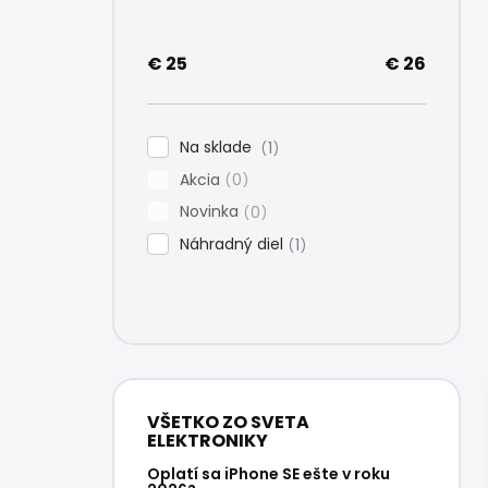
e
l
€
25
€
26
Na sklade
1
Akcia
0
Novinka
0
Náhradný diel
1
VŠETKO ZO SVETA
ELEKTRONIKY
Oplatí sa iPhone SE ešte v roku