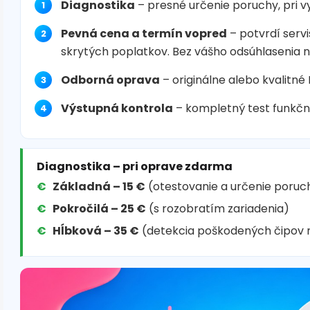
Diagnostika
– presné určenie poruchy, pri 
Pevná cena a termín vopred
– potvrdí servi
skrytých poplatkov. Bez vášho odsúhlasenia 
Odborná oprava
– originálne alebo kvalitné
Výstupná kontrola
– kompletný test funkčn
Diagnostika – pri oprave zdarma
Základná – 15 €
(otestovanie a určenie poruc
Pokročilá – 25 €
(s rozobratím zariadenia)
Hĺbková – 35 €
(detekcia poškodených čipov 