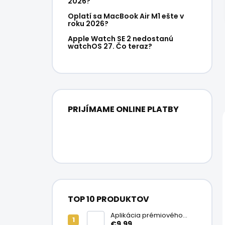
2026?
Oplatí sa MacBook Air M1 ešte v
roku 2026?
Apple Watch SE 2 nedostanú
watchOS 27. Čo teraz?
PRIJÍMAME ONLINE PLATBY
TOP 10 PRODUKTOV
Aplikácia prémiového
ochranného skla na
€9,99