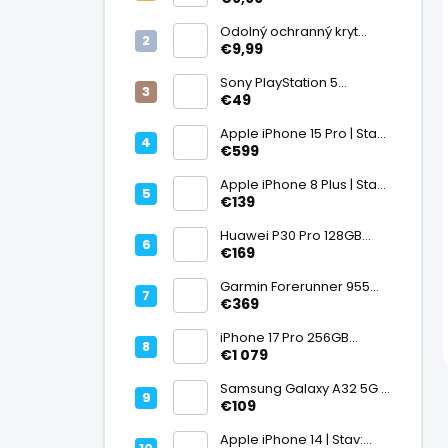
displej
Odolný ochranný kryt
transparentný
€9,99
Sony PlayStation 5
DualSense bezdrôtový
€49
ovládač, White | Stav:
Vynikajúci – A
Apple iPhone 15 Pro | Stav:
Vynikajúci – A
€599
Apple iPhone 8 Plus | Stav:
Vynikajúci – A
€139
Huawei P30 Pro 128GB
Black, Kirin 980, Leica 40
€169
Mpx + 5× optický zoom,
6,47" OLED, IP68 | Stav:
Garmin Forerunner 955
Vynikajúci – A
Black, multisport GPS
€369
hodinky, mapy, AMOLED,
batéria 15 dní, ECG,
iPhone 17 Pro 256GB
ClimbPro
Cosmic Orange | Stav:
€1 079
Ako nový – A+
Samsung Galaxy A32 5G |
Stav: Vynikajúci – A
€109
Apple iPhone 14 | Stav: