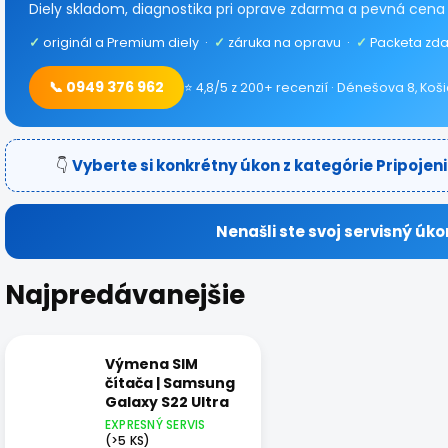
Diely skladom, diagnostika pri oprave zdarma a pevná cena
✓
originál a Premium diely ·
✓
záruka na opravu ·
✓
Packeta zda
📞 0949 376 962
⭐ 4,8/5 z 200+ recenzií · Dénešova 8, Koš
👇
Vyberte si konkrétny úkon z kategórie Pripojeni
Nenašli ste svoj servisný úko
Najpredávanejšie
Výmena SIM
čítača | Samsung
Galaxy S22 Ultra
EXPRESNÝ SERVIS
(>5 KS)