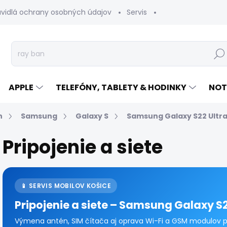
avidlá ochrany osobných údajov
Servis
Vrátenie tovaru
Hľad
APPLE
TELEFÓNY, TABLETY & HODINKY
NOT
n
Samsung
Galaxy S
Samsung Galaxy S22 Ultr
Pripojenie a siete
📱 SERVIS MOBILOV KOŠICE
Pripojenie a siete – Samsung Galaxy S2
Výmena antén, SIM čítača aj oprava Wi-Fi a GSM modulov pr