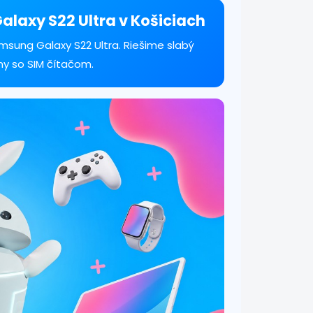
Galaxy S22 Ultra v Košiciach
msung Galaxy S22 Ultra. Riešime slabý
my so SIM čítačom.