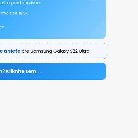
 ešte pred servisom.
rma z celej SK
ice
e a siete
pre Samsung Galaxy S22 Ultra.
n? Kliknite sem →