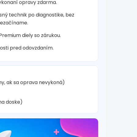
vykonaní opravy zdarma.
sný technik po diagnostike, bez
nezačíname.
 Premium diely so zárukou.
osti pred odovzdaním.
hy, ak sa oprava nevykoná)
na doske)