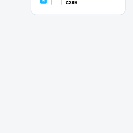
Vynikajúci – A
€389