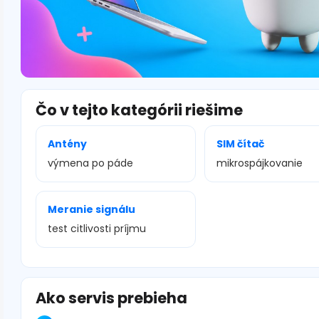
Čo v tejto kategórii riešime
Antény
SIM čítač
výmena po páde
mikrospájkovanie
Meranie signálu
test citlivosti príjmu
Ako servis prebieha