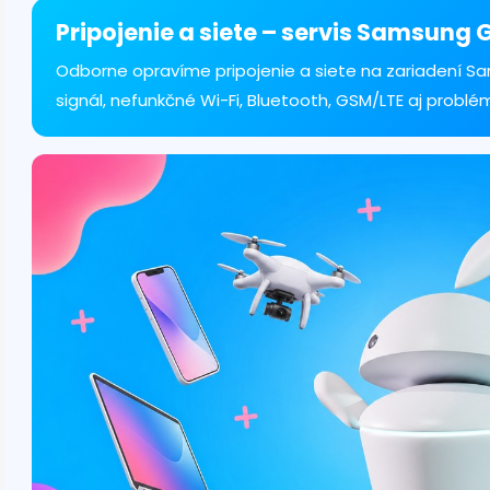
á
d
Pripojenie a siete – servis Samsung 
a
c
Odborne opravíme pripojenie a siete na zariadení Sa
i
signál, nefunkčné Wi-Fi, Bluetooth, GSM/LTE aj problé
e
p
r
v
k
y
v
ý
p
i
s
u