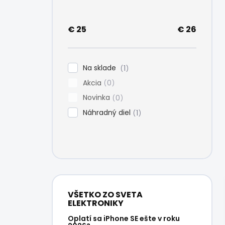
e
l
€
25
€
26
Na sklade
1
Akcia
0
Novinka
0
Náhradný diel
1
VŠETKO ZO SVETA
ELEKTRONIKY
Oplatí sa iPhone SE ešte v roku