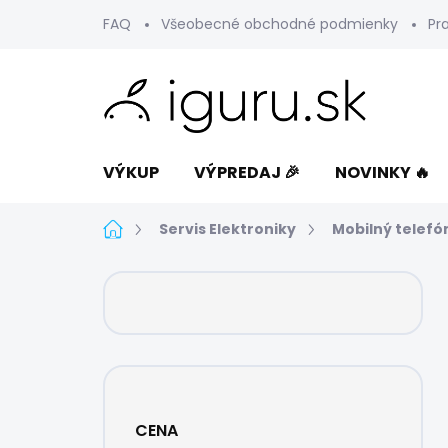
Prejsť
FAQ
Všeobecné obchodné podmienky
Pr
na
obsah
VÝKUP
VÝPREDAJ 🎉
NOVINKY 🔥
Domov
Servis Elektroniky
Mobilný telefó
B
o
č
n
ý
p
a
CENA
n