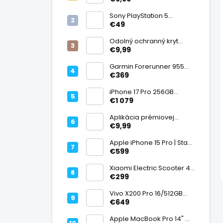
displej
Sony PlayStation 5
DualSense bezdrôtový
€49
ovládač, White | Stav:
Vynikajúci – A
Odolný ochranný kryt
transparentný
€9,99
Garmin Forerunner 955
Black, multisport GPS
€369
hodinky, mapy, AMOLED,
batéria 15 dní, ECG,
iPhone 17 Pro 256GB
ClimbPro
Cosmic Orange | Stav:
€1 079
Ako nový – A+
Aplikácia prémiovej
tvrdenej fólie na displej
€9,99
Apple iPhone 15 Pro | Stav:
Vynikajúci – A
€599
Xiaomi Electric Scooter 4
Lite (2. generácia), motor
€299
300 W, dojazd 25 km, 25
km/h, kolesá 10", 16,2 kg |
Vivo X200 Pro 16/512GB
Stav: Nový – A++
Titanium Dual SIM,
€649
Dimensity 9400, ZEISS 200
Mpx teleobjektív, 6,78"
Apple MacBook Pro 14" M1