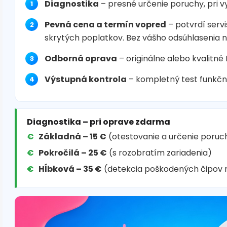
Diagnostika
– presné určenie poruchy, pri 
Pevná cena a termín vopred
– potvrdí servi
skrytých poplatkov. Bez vášho odsúhlasenia 
Odborná oprava
– originálne alebo kvalitné
Výstupná kontrola
– kompletný test funkčn
Diagnostika – pri oprave zdarma
Základná – 15 €
(otestovanie a určenie poruc
Pokročilá – 25 €
(s rozobratím zariadenia)
Hĺbková – 35 €
(detekcia poškodených čipov 