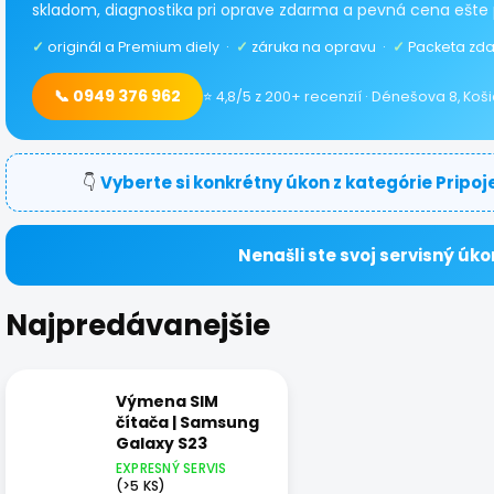
skladom, diagnostika pri oprave zdarma a pevná cena ešte 
✓
originál a Premium diely ·
✓
záruka na opravu ·
✓
Packeta zda
📞 0949 376 962
⭐ 4,8/5 z 200+ recenzií · Dénešova 8, Koš
👇
Vyberte si konkrétny úkon z kategórie Pripoje
Nenašli ste svoj servisný úko
Najpredávanejšie
Výmena SIM
čítača | Samsung
Galaxy S23
EXPRESNÝ SERVIS
(>5 KS)