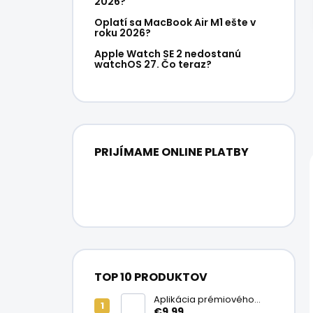
2026?
Oplatí sa MacBook Air M1 ešte v
roku 2026?
Apple Watch SE 2 nedostanú
watchOS 27. Čo teraz?
PRIJÍMAME ONLINE PLATBY
TOP 10 PRODUKTOV
Aplikácia prémiového
ochranného skla na
€9,99