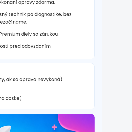
vykonaní opravy zdarma.
sný technik po diagnostike, bez
nezačíname.
 Premium diely so zárukou.
osti pred odovzdaním.
hy, ak sa oprava nevykoná)
na doske)