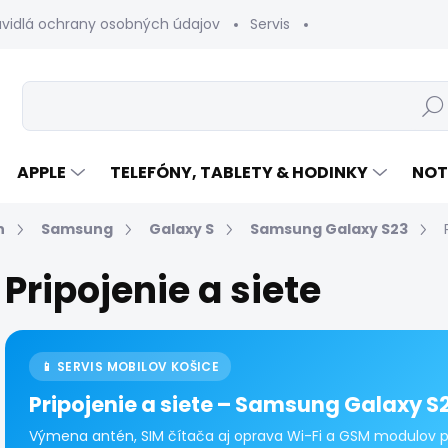
avidlá ochrany osobných údajov
Servis
Vrátenie tovaru
Hľad
APPLE
TELEFÓNY, TABLETY & HODINKY
NOT
n
Samsung
Galaxy S
Samsung Galaxy S23
Pripojenie a siete
📱 SERVIS MOBILOV KOŠICE
Pripojenie a siete – Samsung Galaxy S
Výmena antén, SIM čítača aj oprava Wi-Fi a GSM modulov pr