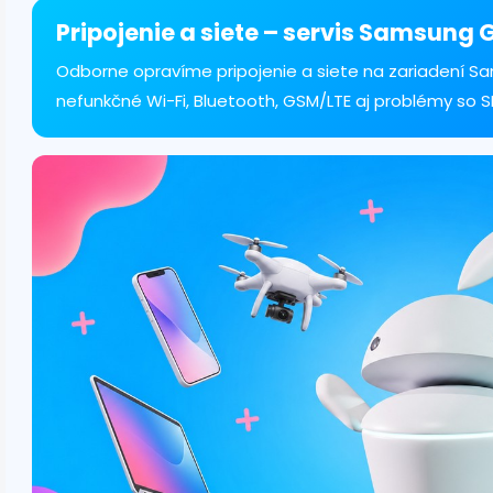
á
d
Pripojenie a siete – servis Samsung 
a
c
Odborne opravíme pripojenie a siete na zariadení Sam
i
nefunkčné Wi-Fi, Bluetooth, GSM/LTE aj problémy so 
e
p
r
v
k
y
v
ý
p
i
s
u