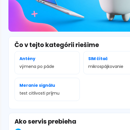
Čo v tejto kategórii riešime
Antény
SIM čítač
výmena po páde
mikrospájkovanie
Meranie signálu
test citlivosti príjmu
Ako servis prebieha