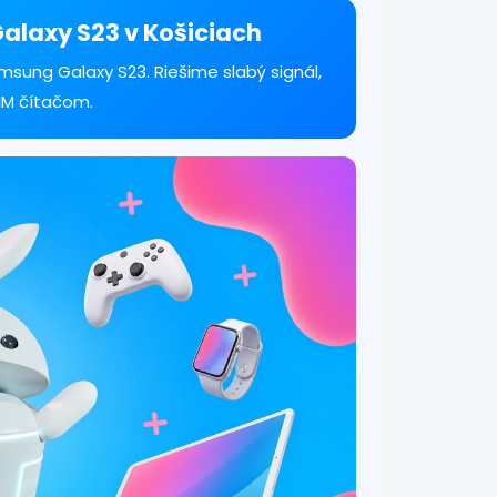
Galaxy S23 v Košiciach
sung Galaxy S23. Riešime slabý signál,
SIM čítačom.