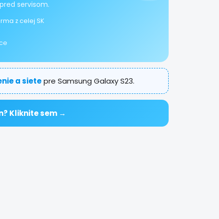
pred servisom.
rma z celej SK
ice
nie a siete
pre Samsung Galaxy S23.
n? Kliknite sem →