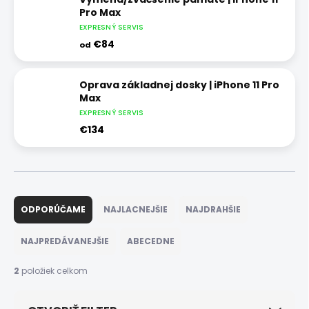
Pro Max
EXPRESNÝ SERVIS
€84
od
Oprava základnej dosky | iPhone 11 Pro
Max
EXPRESNÝ SERVIS
€134
R
a
ODPORÚČAME
NAJLACNEJŠIE
NAJDRAHŠIE
d
e
NAJPREDÁVANEJŠIE
ABECEDNE
n
i
2
položiek celkom
e
p