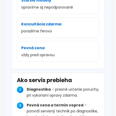
Staršie modely
opravíme aj nepodporované
Konzultácia zdarma
poradíme férovo
Pevná cena
vždy pred opravou
Ako servis prebieha
Diagnostika
– presné určenie poruchy,
pri vykonaní opravy zdarma.
Pevná cena a termín vopred
–
potvrdí servisný technik po diagnostike,