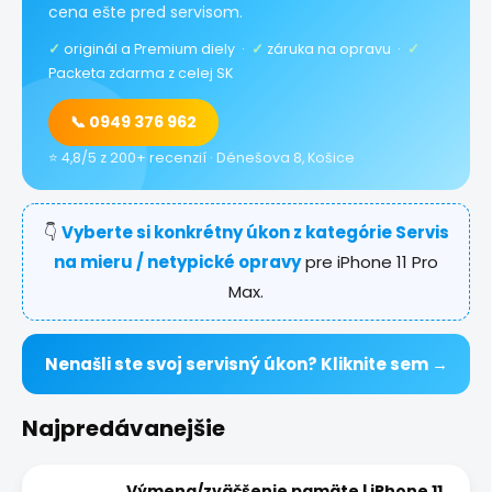
cena ešte pred servisom.
✓
originál a Premium diely ·
✓
záruka na opravu ·
✓
Packeta zdarma z celej SK
📞 0949 376 962
⭐ 4,8/5 z 200+ recenzií · Dénešova 8, Košice
👇
Vyberte si konkrétny úkon z kategórie Servis
na mieru / netypické opravy
pre iPhone 11 Pro
Max.
Nenašli ste svoj servisný úkon? Kliknite sem →
Najpredávanejšie
Výmena/zväčšenie pamäte | iPhone 11