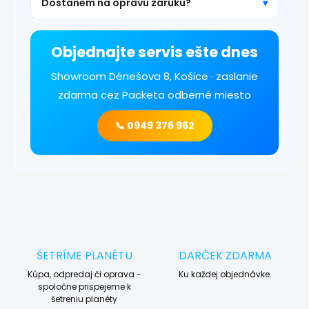
Dostanem na opravu záruku?
Objednajte servis ešte dnes
Showroom Dénešova 8, Košice · zaslanie
zdarma cez Packeta odberné miesto
📞 0949 376 962
ŠETRÍME PLANÉTU
DARČEK ZDARMA
Kúpa, odpredaj či oprava -
Ku každej objednávke.
spoločne prispejeme k
šetreniu planéty