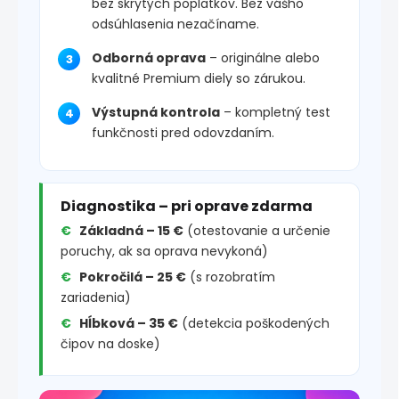
bez skrytých poplatkov. Bez vášho
odsúhlasenia nezačíname.
Odborná oprava
– originálne alebo
kvalitné Premium diely so zárukou.
Výstupná kontrola
– kompletný test
funkčnosti pred odovzdaním.
Diagnostika – pri oprave zdarma
Základná – 15 €
(otestovanie a určenie
poruchy, ak sa oprava nevykoná)
Pokročilá – 25 €
(s rozobratím
zariadenia)
Hĺbková – 35 €
(detekcia poškodených
čipov na doske)