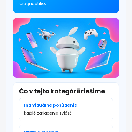
p
diagnostike.
i
s
u
Čo v tejto kategórii riešime
Individuálne posúdenie
každé zariadenie zvlášť