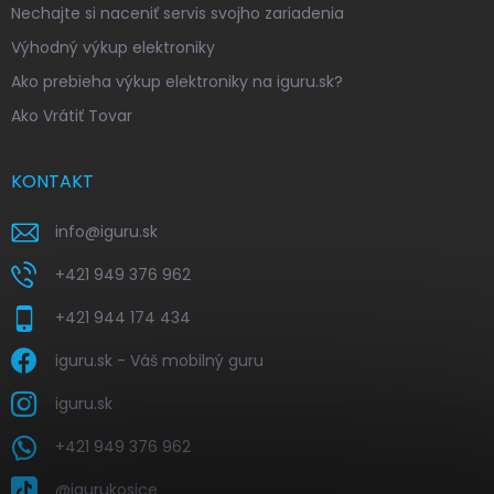
Nechajte si naceniť servis svojho zariadenia
Výhodný výkup elektroniky
Ako prebieha výkup elektroniky na iguru.sk?
Ako Vrátiť Tovar
KONTAKT
info
@
iguru.sk
+421 949 376 962
+421 944 174 434
iguru.sk - Váš mobilný guru
iguru.sk
+421 949 376 962
@igurukosice