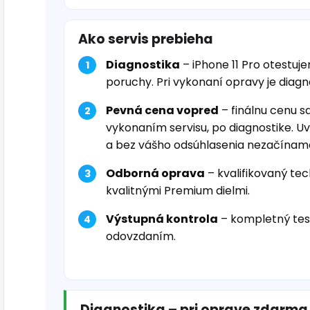
Ako servis prebieha
Diagnostika
– iPhone 11 Pro otestuj
poruchy. Pri vykonaní opravy je diag
Pevná cena vopred
– finálnu cenu s
vykonaním servisu, po diagnostike. U
a bez vášho odsúhlasenia nezačínam
Odborná oprava
– kvalifikovaný tec
kvalitnými Premium dielmi.
Výstupná kontrola
– kompletný tes
odovzdaním.
Diagnostika – pri oprave zdarma