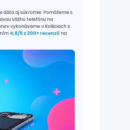
e dáta aj súkromie. Pomôžeme s
ravou vášho telefónu na
fónov vykonávame v Košiciach s
tením
4,8/5 z 200+ recenzií
na