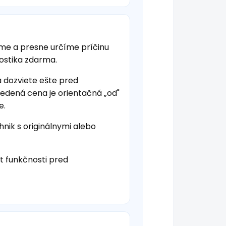
eme a presne určíme príčinu
nostika zdarma.
a dozviete ešte pred
vedená cena je orientačná „od"
e.
hnik s originálnymi alebo
t funkčnosti pred