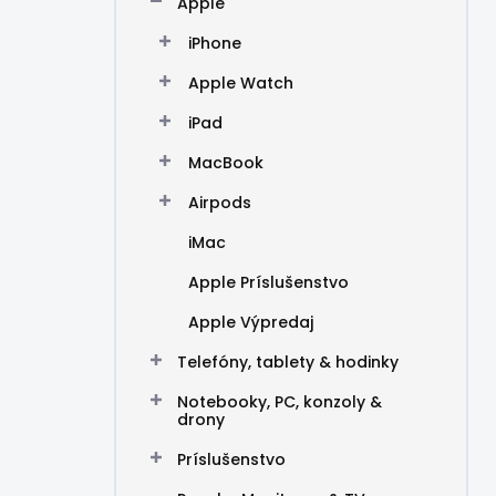
Apple
e
l
iPhone
Apple Watch
iPad
MacBook
Airpods
iMac
Apple Príslušenstvo
Apple Výpredaj
Telefóny, tablety & hodinky
Notebooky, PC, konzoly &
drony
Príslušenstvo