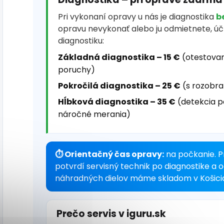
Pri vykonaní opravy u nás je diagnostika
b
opravu nevykonať alebo ju odmietnete, ú
diagnostiku:
Základná diagnostika – 15 €
(otestovan
poruchy)
Pokročilá diagnostika – 25 €
(s rozobra
Hĺbková diagnostika – 35 €
(detekcia p
náročné merania)
⏱ Orientačný čas opravy:
na počkanie. P
potvrdí servisný technik po diagnostike a 
náhradných dielov máme skladom v Košici
Prečo servis v iguru.sk