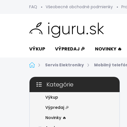
Prejsť
FAQ
Všeobecné obchodné podmienky
Pr
na
obsah
VÝKUP
VÝPREDAJ 🎉
NOVINKY 🔥
Domov
Servis Elektroniky
Mobilný telefó
B
Kategórie
o
Preskočiť
č
kategórie
n
Výkup
ý
Výpredaj 🎉
p
a
Novinky 🔥
n