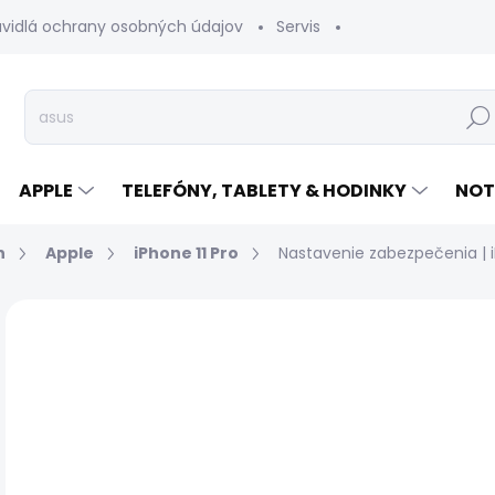
avidlá ochrany osobných údajov
Servis
Vrátenie tovaru
Hľad
APPLE
TELEFÓNY, TABLETY & HODINKY
NOT
n
Apple
iPhone 11 Pro
Nastavenie zabezpečenia | i
Neohodnotené
Podrobnosti hodnotenia
€
Jed
EXP
cen
ZAP
NÁ