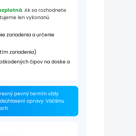
ezplatná
. Ak sa rozhodnete
čtujeme len vykonanú
ie zariadenia a určenie
tím zariadenia)
oškodených čipov na doske a
resný pevný termín vždy
odsúhlasení opravy. Väčšinu
ach.