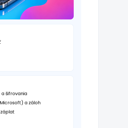
ť
a šifrovania
 Microsoft) a záloh
 záplat