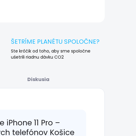
OPÝTAŤ SA
STRÁŽIŤ
ŠETRÍME PLANÉTU SPOLOČNE?
Ste krôčik od toho, aby sme spoločne
ušetrili riadnu dávku CO2
Diskusia
 iPhone 11 Pro –
ých telefónov Košice