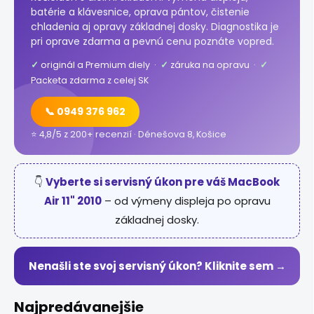
batérie a klávesnice, oprava pántov, čistenie
chladenia aj opravy základnej dosky. Diagnostika je
pri oprave zdarma a pevnú cenu poznáte vopred.
✓
originál a Premium diely ·
✓
záruka na opravu ·
✓
Packeta zdarma z celej SK
📞 0949 376 962
⭐ 4,8/5 z 200+ recenzií · Dénešova 8, Košice
👇
Vyberte si servisný úkon pre váš MacBook
Air 11" 2010
– od výmeny displeja po opravu
základnej dosky.
Nenašli ste svoj servisný úkon? Kliknite sem →
Najpredávanejšie