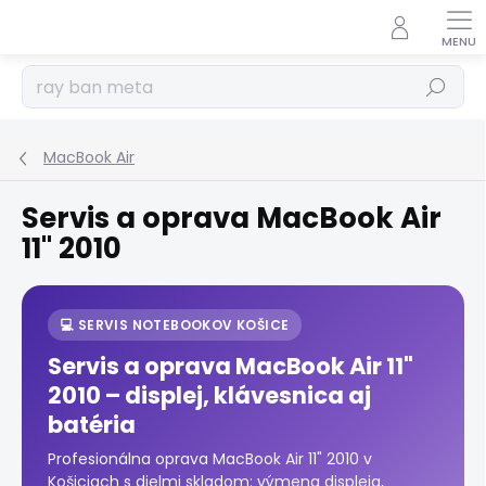
Prejsť
na
obsah
Hľadať
MacBook Air
Servis a oprava MacBook Air
11" 2010
💻 SERVIS NOTEBOOKOV KOŠICE
Servis a oprava MacBook Air 11"
2010 – displej, klávesnica aj
batéria
Profesionálna oprava MacBook Air 11" 2010 v
Košiciach s dielmi skladom: výmena displeja,