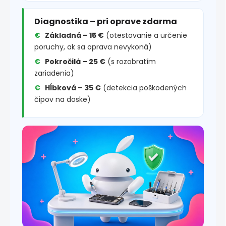
Diagnostika – pri oprave zdarma
Základná – 15 €
(otestovanie a určenie
poruchy, ak sa oprava nevykoná)
Pokročilá – 25 €
(s rozobratím
zariadenia)
Hĺbková – 35 €
(detekcia poškodených
čipov na doske)