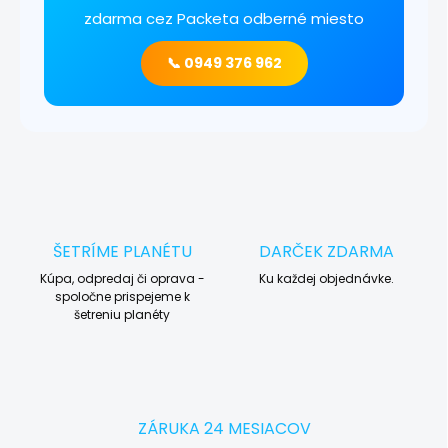
zdarma cez Packeta odberné miesto
📞 0949 376 962
ŠETRÍME PLANÉTU
DARČEK ZDARMA
Kúpa, odpredaj či oprava -
Ku každej objednávke.
spoločne prispejeme k
šetreniu planéty
ZÁRUKA 24 MESIACOV