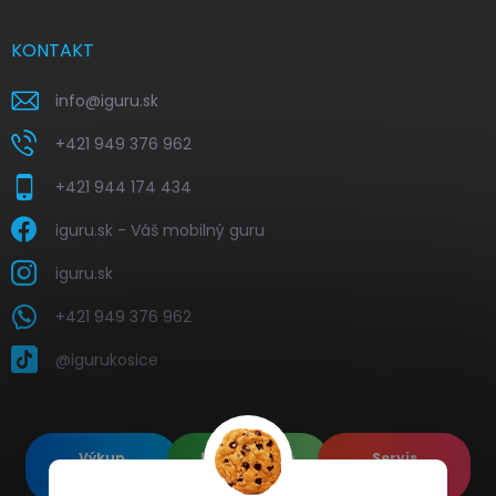
KONTAKT
info
@
iguru.sk
+421 949 376 962
+421 944 174 434
iguru.sk - Váš mobilný guru
iguru.sk
+421 949 376 962
@igurukosice
Výkup
Renovované
Servis
elektroniky
Apple's
elektroniky