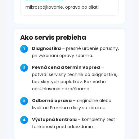
mikrospájkovanie, oprava po oliati
Ako servis prebieha
Diagnostika
– presné určenie poruchy,
pri vykonaní opravy zdarma.
Pevná cena a termín vopred
–
potvrdí servisný technik po diagnostike,
bez skrytých poplatkov. Bez vášho
odsúhlasenia nezačíname.
Odborná oprava
– originálne alebo
kvalitné Premium diely so zárukou.
Výstupná kontrola
– kompletný test
funkčnosti pred odovzdaním.