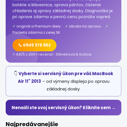
batérie a klávesnice, oprava pántov, čistenie
chladenia aj opravy základnej dosky. Diagnostika je
pri oprave zdarma a pevnú cenu poznáte vopred.
✓
originál a Premium diely ·
✓
záruka na opravu ·
✓
Packeta zdarma z celej SK
📞 0949 376 962
⭐ 4,8/5 z 200+ recenzií · Dénešova 8, Košice
👇
Vyberte si servisný úkon pre váš MacBook
Air 11" 2013
– od výmeny displeja po opravu
základnej dosky.
Nenašli ste svoj servisný úkon? Kliknite sem →
Najpredávanejšie