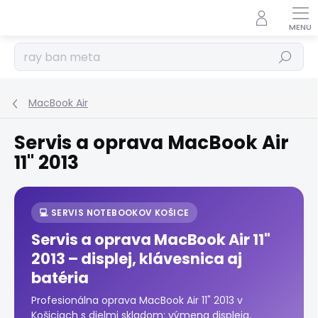
Prejsť
na
obsah
Hľadať
MacBook Air
Servis a oprava MacBook Air
11" 2013
💻 SERVIS NOTEBOOKOV KOŠICE
Servis a oprava MacBook Air 11"
2013 – displej, klávesnica aj
batéria
Profesionálna oprava MacBook Air 11" 2013 v
Košiciach s dielmi skladom: výmena displeja,