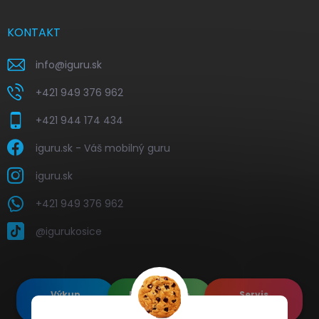
KONTAKT
info
@
iguru.sk
+421 949 376 962
+421 944 174 434
iguru.sk - Váš mobilný guru
iguru.sk
+421 949 376 962
@igurukosice
Výkup
Renovované
Servis
elektroniky
Apple's
elektroniky