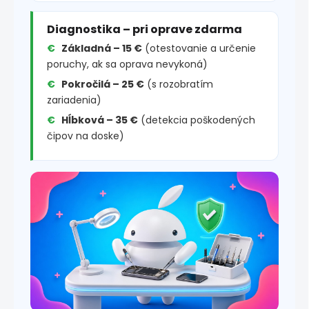
Diagnostika – pri oprave zdarma
Základná – 15 €
(otestovanie a určenie
poruchy, ak sa oprava nevykoná)
Pokročilá – 25 €
(s rozobratím
zariadenia)
Hĺbková – 35 €
(detekcia poškodených
čipov na doske)