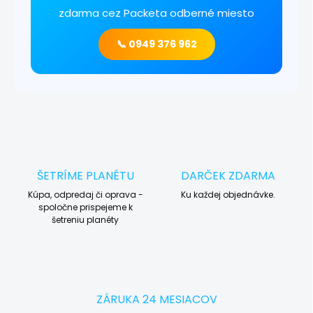
zdarma cez Packeta odberné miesto
📞 0949 376 962
ŠETRÍME PLANÉTU
DARČEK ZDARMA
Kúpa, odpredaj či oprava -
Ku každej objednávke.
spoločne prispejeme k
šetreniu planéty
ZÁRUKA 24 MESIACOV