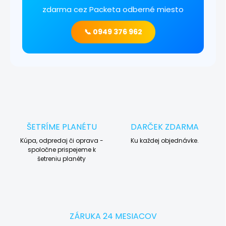
zdarma cez Packeta odberné miesto
📞 0949 376 962
ŠETRÍME PLANÉTU
DARČEK ZDARMA
Kúpa, odpredaj či oprava -
Ku každej objednávke.
spoločne prispejeme k
šetreniu planéty
ZÁRUKA 24 MESIACOV