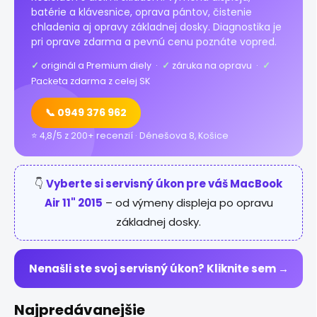
batérie a klávesnice, oprava pántov, čistenie
chladenia aj opravy základnej dosky. Diagnostika je
pri oprave zdarma a pevnú cenu poznáte vopred.
✓
originál a Premium diely ·
✓
záruka na opravu ·
✓
Packeta zdarma z celej SK
📞 0949 376 962
⭐ 4,8/5 z 200+ recenzií · Dénešova 8, Košice
👇
Vyberte si servisný úkon pre váš MacBook
Air 11" 2015
– od výmeny displeja po opravu
základnej dosky.
Nenašli ste svoj servisný úkon? Kliknite sem →
Najpredávanejšie