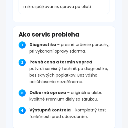
mikrospájkovanie, oprava po oliati
Ako servis prebieha
Diagnostika
– presné určenie poruchy,
pri vykonaní opravy zdarma.
Pevná cena a termín vopred
–
potvrdí servisný technik po diagnostike,
bez skrytých poplatkov. Bez vášho
odsúhlasenia nezačíname.
Odborná oprava
– originálne alebo
kvalitné Premium diely so zárukou.
Výstupná kontrola
– kompletný test
funkčnosti pred odovzdaním.