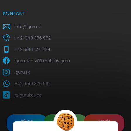
KONTAKT
info
@
iguru.sk
+421 949 376 962
+421 944 174 434
iguru.sk - Váš mobilný guru
iguru.sk
+421 949 376 962
@igurukosice
Výkup
Renovované
Servis
elektroniky
Apple's
elektroniky