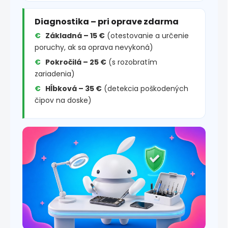
Diagnostika – pri oprave zdarma
Základná – 15 €
(otestovanie a určenie
poruchy, ak sa oprava nevykoná)
Pokročilá – 25 €
(s rozobratím
zariadenia)
Hĺbková – 35 €
(detekcia poškodených
čipov na doske)