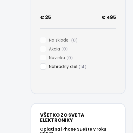
e
l
€
25
€
495
Na sklade
0
Akcia
0
Novinka
0
Náhradný diel
14
VŠETKO ZO SVETA
ELEKTRONIKY
Oplatí sa iPhone SE ešte v roku