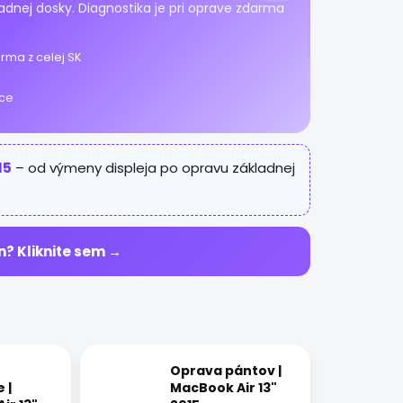
ladnej dosky. Diagnostika je pri oprave zdarma
rma z celej SK
ice
15
– od výmeny displeja po opravu základnej
n? Kliknite sem →
Oprava pántov |
 |
MacBook Air 13"