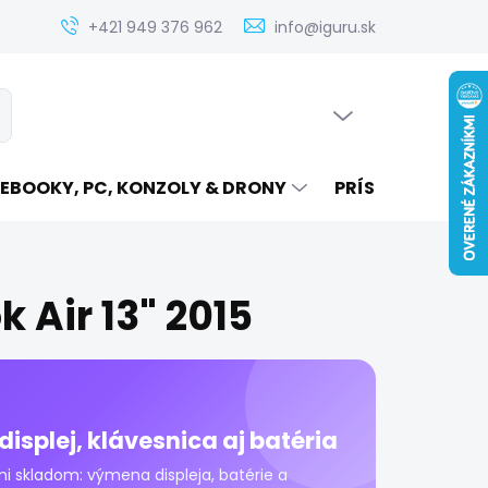
Zistenie ceny servisu elektroniky na iguru.sk
Kontakt
Ak
+421 949 376 962
info@iguru.sk
PRÁZDNY KOŠÍK
ať
NÁKUPNÝ
KOŠÍK
EBOOKY, PC, KONZOLY & DRONY
PRÍSLUŠENSTVO
 Air 13" 2015
displej, klávesnica aj batéria
mi skladom: výmena displeja, batérie a