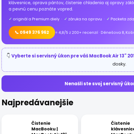
klávesnice, oprava pántov, čistenie chladenia aj opravy zák
a pevnú cenu poznáte vopred.
✓
originál a Premium diely ·
✓
záruka na opravu ·
✓
Packeta zda
📞 0949 376 962
⭐ 4,8/5 z 200+ recenzií · Dénešova 8, Koš
👇
Vyberte si servisný úkon pre váš MacBook Air 13" 20
dosky.
Nenašli ste svoj servisný úko
Najpredávanejšie
Čistenie
Čistenie
MacBooku |
klávesnice