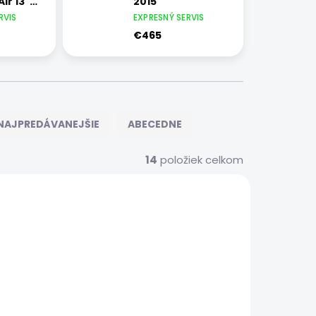
ir 13"
2015
RVIS
EXPRESNÝ SERVIS
€465
NAJPREDÁVANEJŠIE
ABECEDNE
14
položiek celkom
6739
6703