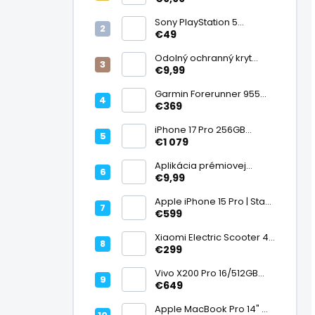
displej
Sony PlayStation 5
DualSense bezdrôtový
€49
ovládač, White | Stav:
Vynikajúci – A
Odolný ochranný kryt
transparentný
€9,99
Garmin Forerunner 955
Black, multisport GPS
€369
hodinky, mapy, AMOLED,
batéria 15 dní, ECG,
iPhone 17 Pro 256GB
ClimbPro
Cosmic Orange | Stav:
€1 079
Ako nový – A+
Aplikácia prémiovej
tvrdenej fólie na displej
€9,99
Apple iPhone 15 Pro | Stav:
Vynikajúci – A
€599
Xiaomi Electric Scooter 4
Lite (2. generácia), motor
€299
300 W, dojazd 25 km, 25
km/h, kolesá 10", 16,2 kg |
Vivo X200 Pro 16/512GB
Stav: Nový – A++
Titanium Dual SIM,
€649
Dimensity 9400, ZEISS 200
Mpx teleobjektív, 6,78"
Apple MacBook Pro 14" M1