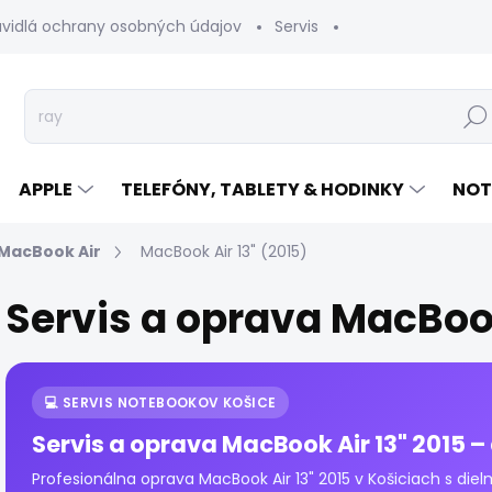
avidlá ochrany osobných údajov
Servis
Vrátenie tovaru
Hľad
APPLE
TELEFÓNY, TABLETY & HODINKY
NOT
MacBook Air
MacBook Air 13" (2015)
Servis a oprava MacBook
💻 SERVIS NOTEBOOKOV KOŠICE
Servis a oprava MacBook Air 13" 2015 – 
Profesionálna oprava MacBook Air 13" 2015 v Košiciach s diel