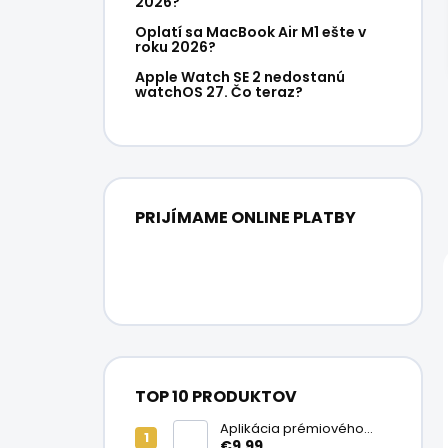
2026?
Oplatí sa MacBook Air M1 ešte v
roku 2026?
Apple Watch SE 2 nedostanú
watchOS 27. Čo teraz?
PRIJÍMAME ONLINE PLATBY
TOP 10 PRODUKTOV
Aplikácia prémiového
ochranného skla na
€9,99