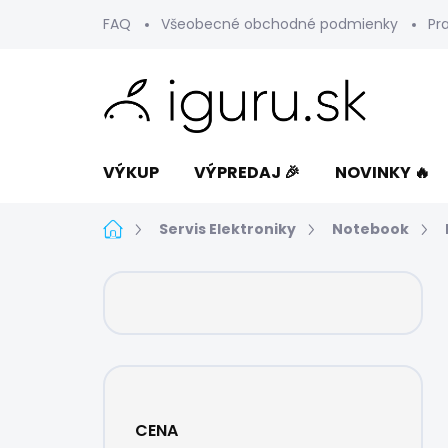
Prejsť
FAQ
Všeobecné obchodné podmienky
Pr
na
obsah
VÝKUP
VÝPREDAJ 🎉
NOVINKY 🔥
Domov
Servis Elektroniky
Notebook
B
o
č
n
ý
p
a
CENA
n