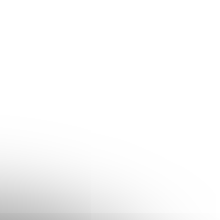
MacBook Air 13"
zväčšenie úlož
2015
(HDD/SSD) |
MacBook Air 13
€495
€149
2015
Detail
Do košíka
Poškodený displej pre
Výmena / zväčšeni
MacBook Air 13" 2015 Ak má
úložiska (HDD/SSD) 
váš MacBook Air 13" 2015
MacBook Air 13" 2015
poškodený, rozbitý alebo
Vymeníme alebo roz
nefunkčný displej,
úložisko vo vašom
zabezpečíme jeho
MacBook Air 13" 2015
profesionálnu výmenu.
zrýchlime chod sys
Používame kvalitné...
poskytneme viac...
6724