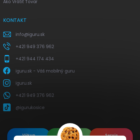
Ako Vrátiť Tovar
KONTAKT
info
@
iguru.sk
+421 949 376 962
+421 944 174 434
iguru.sk - Váš mobilný guru
iguru.sk
+421 949 376 962
@igurukosice
Výkup
Renovované
Servis