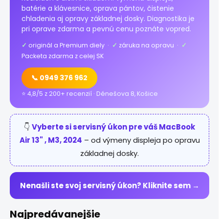
batérie a klávesnice, oprava pántov, čistenie
chladenia aj opravy základnej dosky. Diagnostika je
pri oprave zdarma a pevnú cenu poznáte vopred.
✓
originál a Premium diely ·
✓
záruka na opravu ·
✓
Packeta zdarma z celej SK
📞 0949 376 962
⭐ 4,8/5 z 200+ recenzií · Dénešova 8, Košice
👇
Vyberte si servisný úkon pre váš MacBook
Air 13" , M3, 2024
– od výmeny displeja po opravu
základnej dosky.
Nenašli ste svoj servisný úkon? Kliknite sem →
Najpredávanejšie