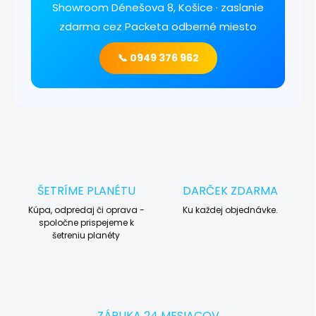
Showroom Dénešova 8, Košice · zaslanie
zdarma cez Packeta odberné miesto
📞 0949 376 962
ŠETRÍME PLANÉTU
DARČEK ZDARMA
Kúpa, odpredaj či oprava -
Ku každej objednávke.
spoločne prispejeme k
šetreniu planéty
ZÁRUKA 24 MESIACOV