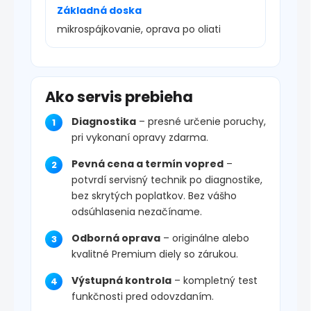
Základná doska
mikrospájkovanie, oprava po oliati
Ako servis prebieha
Diagnostika
– presné určenie poruchy,
pri vykonaní opravy zdarma.
Pevná cena a termín vopred
–
potvrdí servisný technik po diagnostike,
bez skrytých poplatkov. Bez vášho
odsúhlasenia nezačíname.
Odborná oprava
– originálne alebo
kvalitné Premium diely so zárukou.
Výstupná kontrola
– kompletný test
funkčnosti pred odovzdaním.