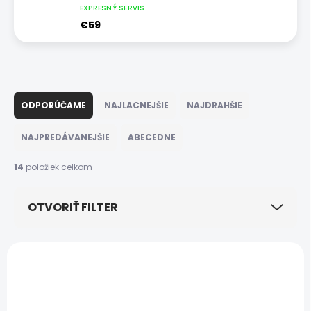
EXPRESNÝ SERVIS
€59
R
a
ODPORÚČAME
NAJLACNEJŠIE
NAJDRAHŠIE
d
e
NAJPREDÁVANEJŠIE
ABECEDNE
n
i
14
položiek celkom
e
p
OTVORIŤ FILTER
r
o
d
V
u
ý
k
p
t
i
o
s