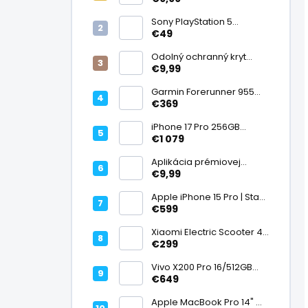
displej
Sony PlayStation 5
DualSense bezdrôtový
€49
ovládač, White | Stav:
Vynikajúci – A
Odolný ochranný kryt
transparentný
€9,99
Garmin Forerunner 955
Black, multisport GPS
€369
hodinky, mapy, AMOLED,
batéria 15 dní, ECG,
iPhone 17 Pro 256GB
ClimbPro
Cosmic Orange | Stav:
€1 079
Ako nový – A+
Aplikácia prémiovej
tvrdenej fólie na displej
€9,99
Apple iPhone 15 Pro | Stav:
Vynikajúci – A
€599
Xiaomi Electric Scooter 4
Lite (2. generácia), motor
€299
300 W, dojazd 25 km, 25
km/h, kolesá 10", 16,2 kg |
Vivo X200 Pro 16/512GB
Stav: Nový – A++
Titanium Dual SIM,
€649
Dimensity 9400, ZEISS 200
Mpx teleobjektív, 6,78"
Apple MacBook Pro 14" M1