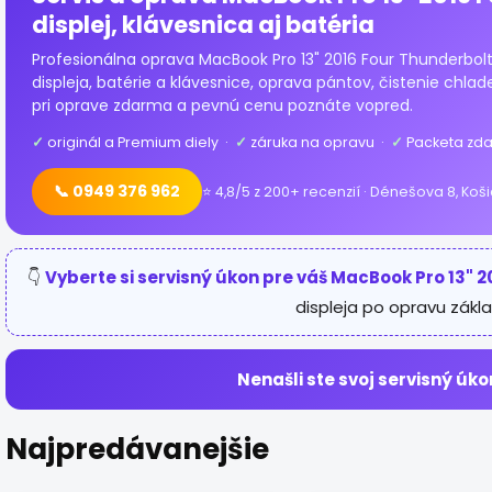
displej, klávesnica aj batéria
Profesionálna oprava MacBook Pro 13" 2016 Four Thunderbolt
displeja, batérie a klávesnice, oprava pántov, čistenie chlad
pri oprave zdarma a pevnú cenu poznáte vopred.
✓
originál a Premium diely ·
✓
záruka na opravu ·
✓
Packeta zda
📞 0949 376 962
⭐ 4,8/5 z 200+ recenzií · Dénešova 8, Koš
👇
Vyberte si servisný úkon pre váš MacBook Pro 13" 2
displeja po opravu zákla
Nenašli ste svoj servisný úko
Najpredávanejšie