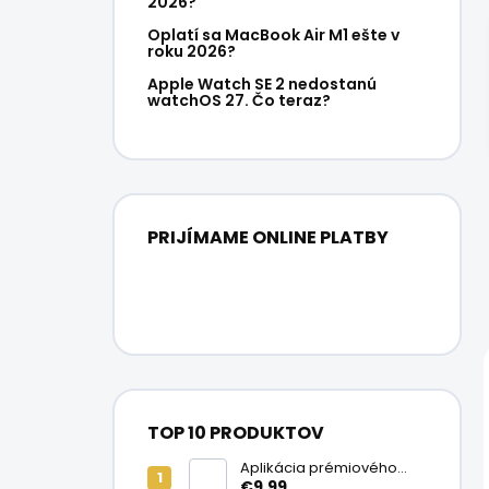
2026?
Oplatí sa MacBook Air M1 ešte v
roku 2026?
Apple Watch SE 2 nedostanú
watchOS 27. Čo teraz?
PRIJÍMAME ONLINE PLATBY
TOP 10 PRODUKTOV
Aplikácia prémiového
ochranného skla na
€9,99