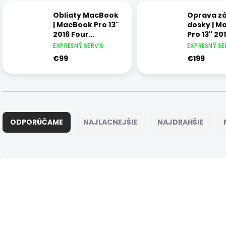
Obliaty MacBook
Oprava zá
| MacBook Pro 13"
dosky | M
2016 Four
Pro 13" 20
Thunderbolt 3
Thunderbo
EXPRESNÝ SERVIS
EXPRESNÝ SE
ports
ports
€99
€199
R
a
ODPORÚČAME
NAJLACNEJŠIE
NAJDRAHŠIE
d
e
n
i
V
e
ý
5023
p
p
r
i
o
s
d
p