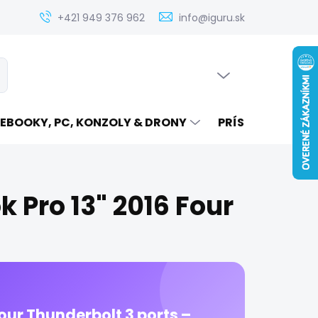
Zistenie ceny servisu elektroniky na iguru.sk
Kontakt
Ak
+421 949 376 962
info@iguru.sk
PRÁZDNY KOŠÍK
ať
NÁKUPNÝ
KOŠÍK
EBOOKY, PC, KONZOLY & DRONY
PRÍSLUŠENSTVO
 Pro 13" 2016 Four
our Thunderbolt 3 ports –