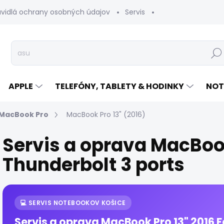
avidlá ochrany osobných údajov
Servis
Vrátenie tovaru
Hľad
APPLE
TELEFÓNY, TABLETY & HODINKY
NOT
MacBook Pro
MacBook Pro 13" (2016)
Servis a oprava MacBook
Thunderbolt 3 ports
💻 SERVIS NOTEBOOKOV KOŠICE
Servis a oprava MacBook Pro 13" 2016 F