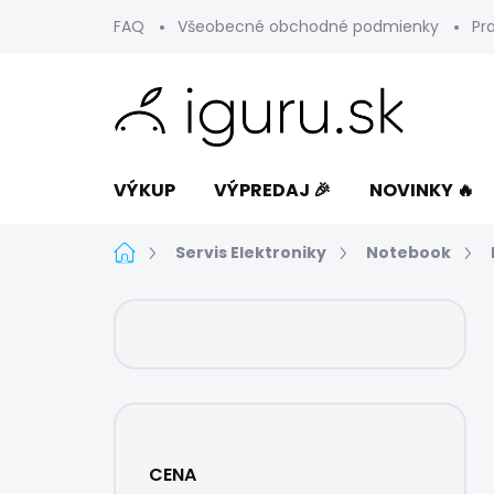
Prejsť
FAQ
Všeobecné obchodné podmienky
Pr
na
obsah
VÝKUP
VÝPREDAJ 🎉
NOVINKY 🔥
Domov
Servis Elektroniky
Notebook
B
o
č
n
ý
p
a
CENA
n