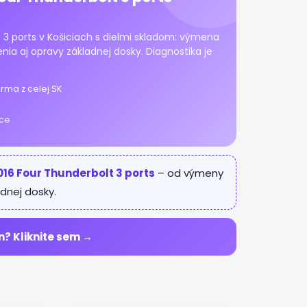
 3 ports v Košiciach s dielmi skladom: výmena
enia aj opravy základnej dosky. Diagnostika je
rma z celej SK
ice
016 Four Thunderbolt 3 ports
– od výmeny
dnej dosky.
n? Kliknite sem →