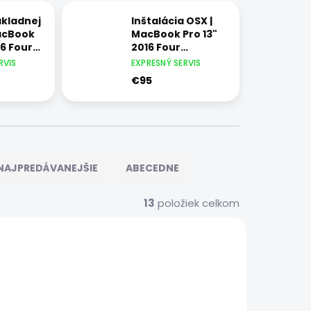
kladnej
Inštalácia OSX |
acBook
MacBook Pro 13"
16 Four
2016 Four
lt 3
Thunderbolt 3
RVIS
EXPRESNÝ SERVIS
ports
€95
NAJPREDÁVANEJŠIE
ABECEDNE
13
položiek celkom
5020
5029