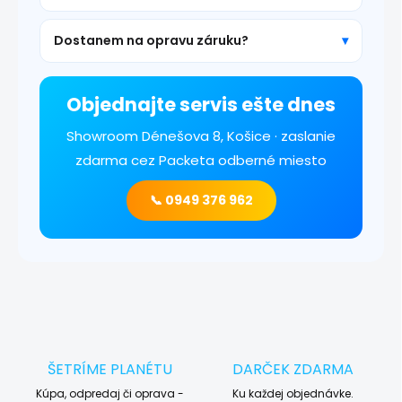
Dostanem na opravu záruku?
Objednajte servis ešte dnes
Showroom Dénešova 8, Košice · zaslanie
zdarma cez Packeta odberné miesto
📞 0949 376 962
ŠETRÍME PLANÉTU
DARČEK ZDARMA
Kúpa, odpredaj či oprava -
Ku každej objednávke.