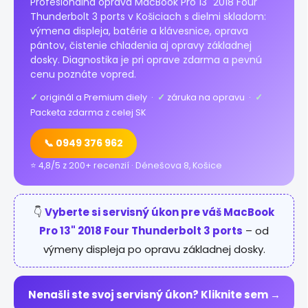
Profesionálna oprava MacBook Pro 13" 2018 Four
Thunderbolt 3 ports v Košiciach s dielmi skladom:
výmena displeja, batérie a klávesnice, oprava
pántov, čistenie chladenia aj opravy základnej
dosky. Diagnostika je pri oprave zdarma a pevnú
cenu poznáte vopred.
✓
originál a Premium diely ·
✓
záruka na opravu ·
✓
Packeta zdarma z celej SK
📞 0949 376 962
⭐ 4,8/5 z 200+ recenzií · Dénešova 8, Košice
👇
Vyberte si servisný úkon pre váš MacBook
Pro 13" 2018 Four Thunderbolt 3 ports
– od
výmeny displeja po opravu základnej dosky.
Nenašli ste svoj servisný úkon? Kliknite sem →