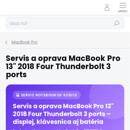
Prejsť
na
obsah
Hľadať
MacBook Pro
Servis a oprava MacBook Pro
13" 2018 Four Thunderbolt 3
ports
💻 SERVIS NOTEBOOKOV KOŠICE
Servis a oprava MacBook Pro 13"
2018 Four Thunderbolt 3 ports –
displej, klávesnica aj batéria