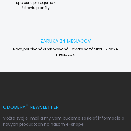
spoločne prispejeme k
šetreniu planéty
ZÁRUKA 24 MESIACOV
Nové, používané či renovované - všetko so zárukou 12 až 24
mesiacov.
Z
á
p
ä
t
i
ODOBERAŤ NEWSLETTER
e
Vložte svoj e-mail a my Vám budeme zasielať informácie o
nových produktoch na našom e-shope.