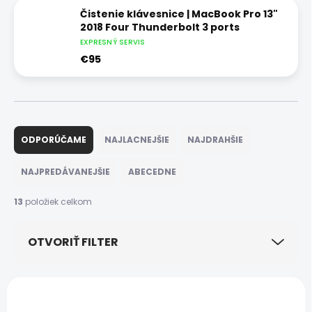
Čistenie klávesnice | MacBook Pro 13"
2018 Four Thunderbolt 3 ports
EXPRESNÝ SERVIS
€95
R
a
ODPORÚČAME
NAJLACNEJŠIE
NAJDRAHŠIE
d
e
NAJPREDÁVANEJŠIE
ABECEDNE
n
i
13
položiek celkom
e
p
OTVORIŤ FILTER
r
o
d
V
u
ý
k