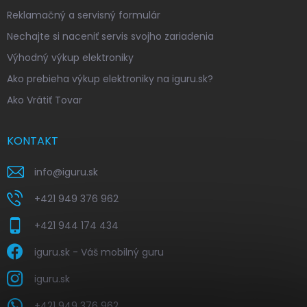
Reklamačný a servisný formulár
Nechajte si naceniť servis svojho zariadenia
Výhodný výkup elektroniky
Ako prebieha výkup elektroniky na iguru.sk?
Ako Vrátiť Tovar
KONTAKT
info
@
iguru.sk
+421 949 376 962
+421 944 174 434
iguru.sk - Váš mobilný guru
iguru.sk
+421 949 376 962