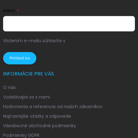
EMAIL
Vložením e-mailu súhlasíte s
podmienkami ochrany
osobných údajov
Prihlásiť sa
INFORMÁCIE PRE VÁS
O nás
Vzdelávajte sa s nami
Hodnotenia a referencie od našich zákazníkov
Najčastejšie otázky a odpovede
Všeobecné obchodné podmienky
Podmienky GDPR