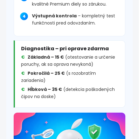
kvalitné Premium diely so zárukou.
Výstupná kontrola
– kompletný test
funkčnosti pred odovzdaním.
Diagnostika – pri oprave zdarma
Základná – 15 €
(otestovanie a určenie
poruchy, ak sa oprava nevykoná)
Pokročilá – 25 €
(s rozobratím
zariadenia)
Hĺbková – 35 €
(detekcia poškodených
čipov na doske)