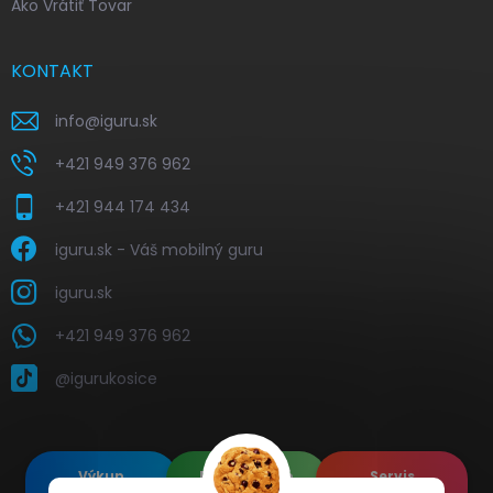
Ako Vrátiť Tovar
KONTAKT
info
@
iguru.sk
+421 949 376 962
+421 944 174 434
iguru.sk - Váš mobilný guru
iguru.sk
+421 949 376 962
@igurukosice
Výkup
Renovované
Servis