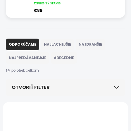
EXPRESNÝ SERVIS
€89
R
a
ODPORÚČAME
NAJLACNEJŠIE
NAJDRAHŠIE
d
e
NAJPREDÁVANEJŠIE
ABECEDNE
n
i
14
položiek celkom
e
p
OTVORIŤ FILTER
r
o
d
V
u
ý
k
p
t
i
o
s