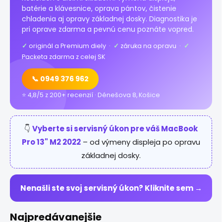
batérie a klávesnice, oprava pántov, čistenie
chladenia aj opravy základnej dosky. Diagnostika je
pri oprave zdarma a pevnú cenu poznáte vopred.
✓
originál a Premium diely ·
✓
záruka na opravu ·
✓
Packeta zdarma z celej SK
📞 0949 376 962
⭐ 4,8/5 z 200+ recenzií · Dénešova 8, Košice
👇
Vyberte si servisný úkon pre váš MacBook
Pro 13" M2 2022
– od výmeny displeja po opravu
základnej dosky.
Nenašli ste svoj servisný úkon? Kliknite sem →
Najpredávanejšie