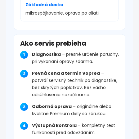
Základná doska
mikrospájkovanie, oprava po oliati
Ako servis prebieha
Diagnostika
– presné určenie poruchy,
pri vykonaní opravy zdarma.
Pevná cena a termín vopred
–
potvrdí servisný technik po diagnostike,
bez skrytých poplatkov. Bez vášho
odsúhlasenia nezačíname.
Odborná oprava
– originálne alebo
kvalitné Premium diely so zárukou.
Výstupná kontrola
– kompletný test
funkčnosti pred odovzdaním.