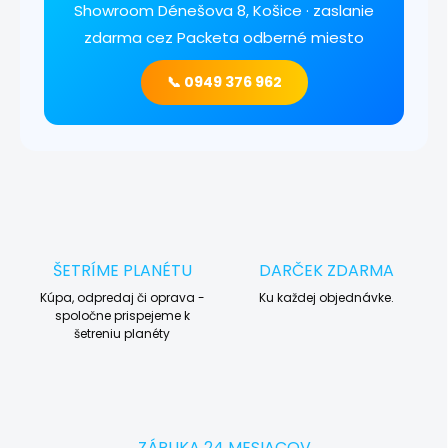
Showroom Dénešova 8, Košice · zaslanie
zdarma cez Packeta odberné miesto
📞 0949 376 962
ŠETRÍME PLANÉTU
DARČEK ZDARMA
Kúpa, odpredaj či oprava -
Ku každej objednávke.
spoločne prispejeme k
šetreniu planéty
ZÁRUKA 24 MESIACOV