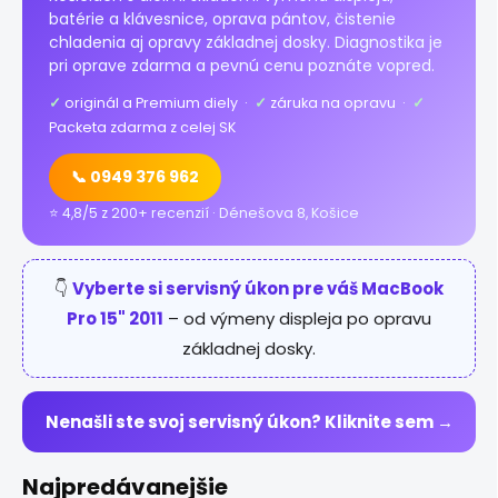
batérie a klávesnice, oprava pántov, čistenie
chladenia aj opravy základnej dosky. Diagnostika je
pri oprave zdarma a pevnú cenu poznáte vopred.
✓
originál a Premium diely ·
✓
záruka na opravu ·
✓
Packeta zdarma z celej SK
📞 0949 376 962
⭐ 4,8/5 z 200+ recenzií · Dénešova 8, Košice
👇
Vyberte si servisný úkon pre váš MacBook
Pro 15" 2011
– od výmeny displeja po opravu
základnej dosky.
Nenašli ste svoj servisný úkon? Kliknite sem →
Najpredávanejšie