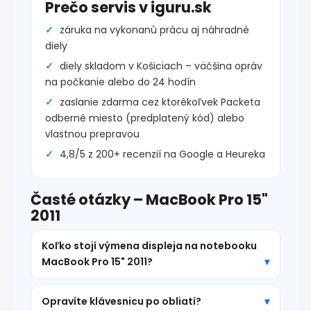
Prečo servis v iguru.sk
záruka na vykonanú prácu aj náhradné
diely
diely skladom v Košiciach – väčšina opráv
na počkanie alebo do 24 hodín
zaslanie zdarma cez ktorékoľvek Packeta
odberné miesto (predplatený kód) alebo
vlastnou prepravou
4,8/5 z 200+ recenzií na Google a Heureka
Časté otázky – MacBook Pro 15"
2011
Koľko stojí výmena displeja na notebooku
MacBook Pro 15" 2011?
Opravíte klávesnicu po obliatí?