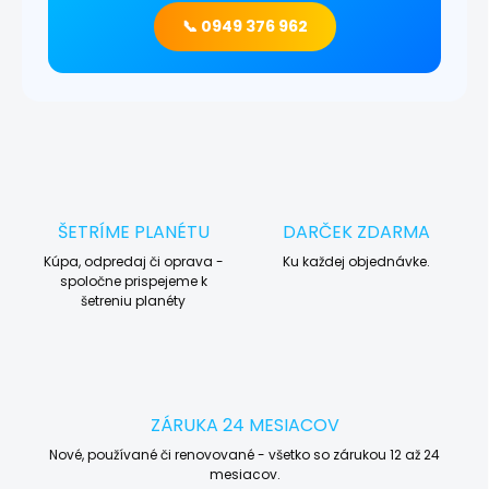
📞 0949 376 962
ŠETRÍME PLANÉTU
DARČEK ZDARMA
Kúpa, odpredaj či oprava -
Ku každej objednávke.
spoločne prispejeme k
šetreniu planéty
ZÁRUKA 24 MESIACOV
Nové, používané či renovované - všetko so zárukou 12 až 24
mesiacov.