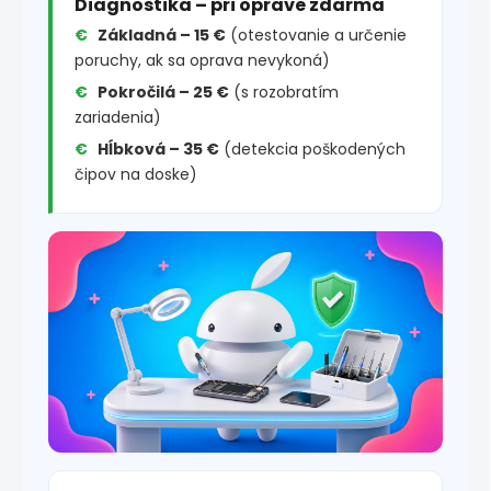
Diagnostika – pri oprave zdarma
Základná – 15 €
(otestovanie a určenie
poruchy, ak sa oprava nevykoná)
Pokročilá – 25 €
(s rozobratím
zariadenia)
Hĺbková – 35 €
(detekcia poškodených
čipov na doske)