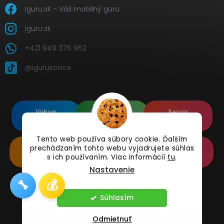
iguru.sk - Váš mobilný guru
iguru.sk
+421 949 376 962
@igurukosice
Výkup
Renovované
Servis
elektroniky
Apple's
elektroniky
Tento web používa súbory cookie. Ďalším
prechádzaním tohto webu vyjadrujete súhlas
Renovované
Doplnkové
Online
Samsung's
Príslušenstvo
Reklamácia
s ich používaním. Viac informácií
tu
.
Nastavenie
🔧
💰
Copyright 2026
iguru.sk
. Všetky práva vyhradené.
Súhlasím
Odmietnuť
Vytvoril Shoptet