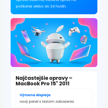
v
počkanie alebo do 24 hodín.
ý
p
i
s
u
Najčastejšie opravy –
MacBook Pro 15" 2011
Výmena displeja
nový panel s testom zobrazenia