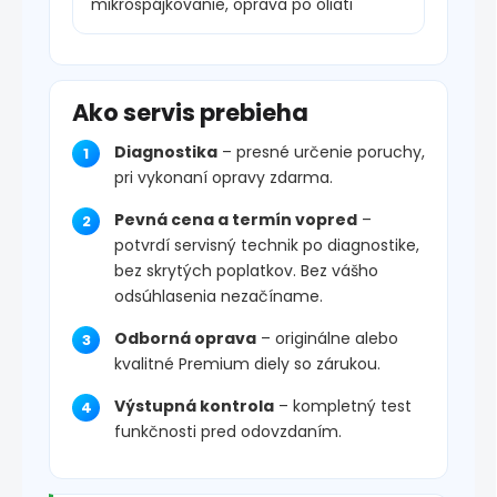
mikrospájkovanie, oprava po oliati
Ako servis prebieha
Diagnostika
– presné určenie poruchy,
pri vykonaní opravy zdarma.
Pevná cena a termín vopred
–
potvrdí servisný technik po diagnostike,
bez skrytých poplatkov. Bez vášho
odsúhlasenia nezačíname.
Odborná oprava
– originálne alebo
kvalitné Premium diely so zárukou.
Výstupná kontrola
– kompletný test
funkčnosti pred odovzdaním.