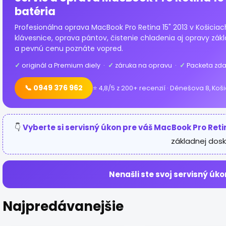
batéria
Profesionálna oprava MacBook Pro Retina 15" 2013 v Košiciac
klávesnice, oprava pántov, čistenie chladenia aj opravy zák
a pevnú cenu poznáte vopred.
✓
originál a Premium diely ·
✓
záruka na opravu ·
✓
Packeta zda
📞 0949 376 962
⭐ 4,8/5 z 200+ recenzií · Dénešova 8, Koš
👇
Vyberte si servisný úkon pre váš MacBook Pro Retin
základnej dosk
Nenašli ste svoj servisný úko
Najpredávanejšie