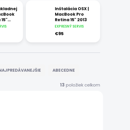
kladnej
Inštalácia OSX |
acBook
MacBook Pro
 15"
Retina 15" 2013
RVIS
EXPRESNÝ SERVIS
€95
NAJPREDÁVANEJŠIE
ABECEDNE
13
položiek celkom
5356
5365