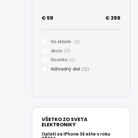
e
l
€
59
€
399
Na sklade
0
Akcia
0
Novinka
0
Náhradný diel
13
VŠETKO ZO SVETA
ELEKTRONIKY
Oplatí sa iPhone SE ešte v roku