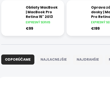
Obliaty MacBook
Oprava zá
| MacBook Pro
dosky | M
Retina 15" 2013
Pro Retina
2013
EXPRESNÝ SERVIS
EXPRESNÝ SE
€99
€199
R
a
ODPORÚČAME
NAJLACNEJŠIE
NAJDRAHŠIE
d
e
n
i
V
e
ý
5359
p
p
r
i
o
s
d
p