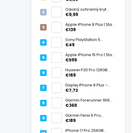
displej
Odolný ochranný kryt
transparentný
€9,99
Apple iPhone 8 Plus | Stav:
Vynikajúci – A
€139
Sony PlayStation 5
DualSense bezdrôtový
€49
ovládač, White | Stav:
Vynikajúci – A
Apple iPhone 15 Pro | Stav:
Vynikajúci – A
€599
Huawei P30 Pro 128GB
Black, Kirin 980, Leica 40
€169
Mpx + 5× optický zoom,
6,47" OLED, IP68 | Stav:
Displej iPhone 8 Plus –
Vynikajúci – A
PREMIUM (lcd)
€7,72
Garmin Forerunner 955
Black, multisport GPS
€369
hodinky, mapy, AMOLED,
batéria 15 dní, ECG,
Garmin Fenix 6 Pro,
ClimbPro
multisport GPS hodinky s
€189
mapami, Pulse Ox, hudba,
batéria až 14 dní, 100m WR
iPhone 17 Pro 256GB