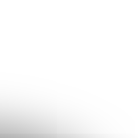
EXPRESNÝ SERVIS
EXPRESNÝ
Výmena /
Výmena batérie
zväčšenie úložiska
MacBook Pro R
(HDD/SSD) |
15" 2013
MacBook Pro Retina
€95
€129
15" 2013
Do košíka
Do košíka
Výmena / zväčšenie
Výmena batérie pre
úložiska (HDD/SSD) pre
MacBook Pro Retina 1
MacBook Pro Retina 15"
2013 Vykonávame o
2013 Vymeníme alebo
výmenu batérie pre
rozšírime úložisko vo
MacBook Pro Retina 1
vašom MacBook Pro Retina
2013. Ak sa MacBook 
15" 2013, čím zrýchlime
vybíja, samovoľne v
chod systému a...
alebo ukazuje...
5353