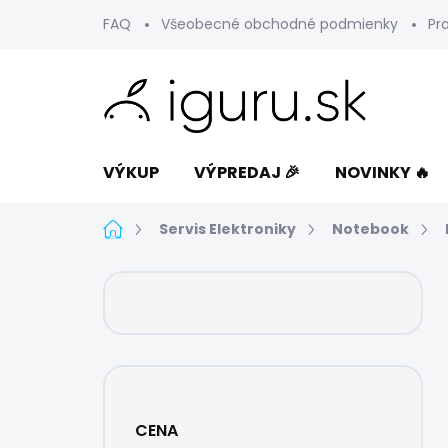
Prejsť
FAQ
Všeobecné obchodné podmienky
Pr
na
obsah
VÝKUP
VÝPREDAJ 🎉
NOVINKY 🔥
Domov
Servis Elektroniky
Notebook
B
o
č
n
ý
p
a
CENA
n