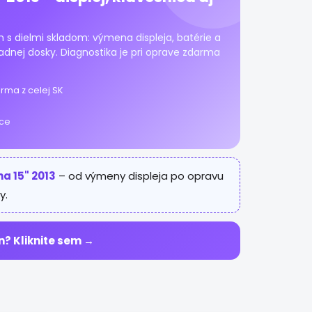
h s dielmi skladom: výmena displeja, batérie a
ladnej dosky. Diagnostika je pri oprave zdarma
rma z celej SK
ice
a 15" 2013
– od výmeny displeja po opravu
y.
n? Kliknite sem →