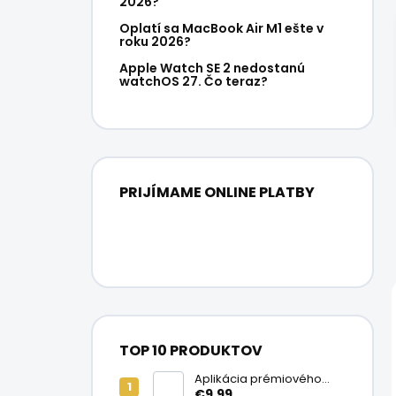
2026?
Oplatí sa MacBook Air M1 ešte v
roku 2026?
Apple Watch SE 2 nedostanú
watchOS 27. Čo teraz?
PRIJÍMAME ONLINE PLATBY
TOP 10 PRODUKTOV
Aplikácia prémiového
ochranného skla na
€9,99