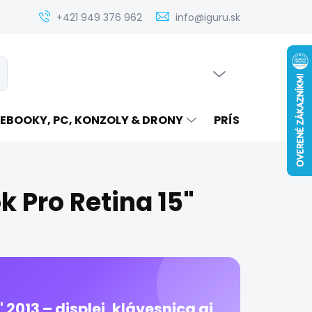
Zistenie ceny servisu elektroniky na iguru.sk
Kontakt
Ak
+421 949 376 962
info@iguru.sk
PRÁZDNY KOŠÍK
ať
NÁKUPNÝ
KOŠÍK
EBOOKY, PC, KONZOLY & DRONY
PRÍSLUŠENSTVO
 Pro Retina 15"
2013 – displej, klávesnica aj