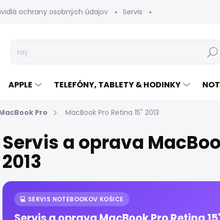
avidlá ochrany osobných údajov
Servis
Vrátenie tovaru
Hľad
APPLE
TELEFÓNY, TABLETY & HODINKY
NOT
MacBook Pro
MacBook Pro Retina 15" 2013
Servis a oprava MacBook
2013
💻 SERVIS NOTEBOOKOV KOŠICE
Servis a oprava MacBook Pro Retina 15" 