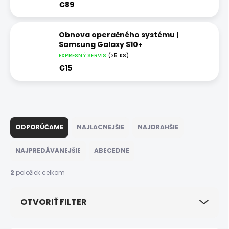
€89
Obnova operačného systému |
Samsung Galaxy S10+
EXPRESNÝ SERVIS
(>5 KS)
€15
R
a
ODPORÚČAME
NAJLACNEJŠIE
NAJDRAHŠIE
d
e
NAJPREDÁVANEJŠIE
ABECEDNE
n
i
2
položiek celkom
e
p
OTVORIŤ FILTER
r
o
d