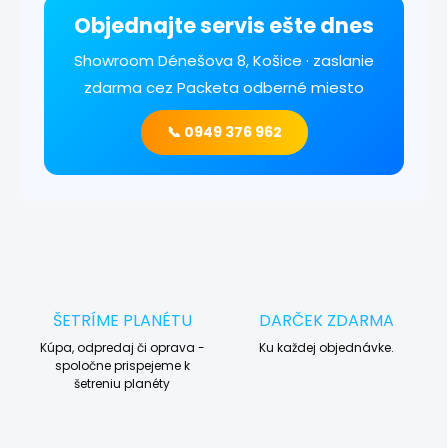
Objednajte servis ešte dnes
Showroom Dénešova 8, Košice · zaslanie
zdarma cez Packeta odberné miesto
📞 0949 376 962
ŠETRÍME PLANÉTU
DARČEK ZDARMA
Kúpa, odpredaj či oprava -
Ku každej objednávke.
spoločne prispejeme k
šetreniu planéty