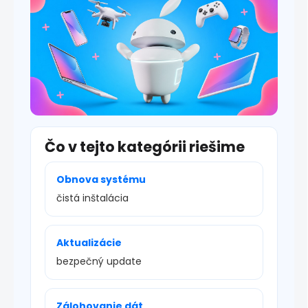
s
u
Čo v tejto kategórii riešime
Obnova systému
čistá inštalácia
Aktualizácie
bezpečný update
Zálohovanie dát