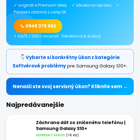
✓
originál a Premium diely ·
✓
záruka na opravu ·
✓
Packeta zdarma z celej SK
📞 0949 376 962
⭐ 4,8/5 z 200+ recenzií · Dénešova 8, Košice
👇
Vyberte si konkrétny úkon z kategórie
Softvérové problémy
pre Samsung Galaxy S10+.
Nenašli ste svoj servisný úkon? Kliknite sem →
Najpredávanejšie
Záchrana dát zo zničeného telefónu |
Samsung Galaxy S10+
EXPRESNÝ SERVIS
(>5 KS)