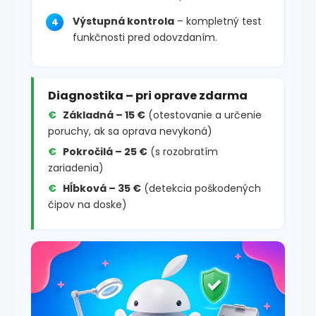
Výstupná kontrola
– kompletný test
funkčnosti pred odovzdaním.
Diagnostika – pri oprave zdarma
Základná – 15 €
(otestovanie a určenie
poruchy, ak sa oprava nevykoná)
Pokročilá – 25 €
(s rozobratím
zariadenia)
Hĺbková – 35 €
(detekcia poškodených
čipov na doske)