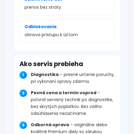
prenos bez straty
Odblokovanie
obnova prístupu k účtom
Ako servis prebieha
Diagnostika
– presné určenie poruchy,
pri vykonaní opravy zdarma.
Pevná cena a termín vopred
–
potvrdí servisný technik po diagnostike,
bez skrytých poplatkov. Bez vášho
odsúhlasenia nezačíname.
Odborná oprava
– originálne alebo
kvalitné Premium diely so zárukou.