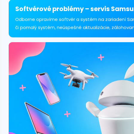
á
d
Softvérové problémy – servis Samsu
a
c
Odborne opravíme softvér a systém na zariadení Sa
i
či pomalý systém, neúspešné aktualizácie, zálohovan
e
p
r
v
k
y
v
ý
p
i
s
u