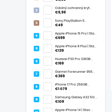
displej
Odolný ochranný kryt
transparentný
€9,99
Sony PlayStation 5
DualSense bezdrôtový
€49
ovládač, White | Stav:
Vynikajúci – A
Apple iPhone 15 Pro | Stav:
Vynikajúci – A
€599
Apple iPhone 8 Plus | Stav:
Vynikajúci – A
€139
Huawei P30 Pro 128GB
Black, Kirin 980, Leica 40
€169
Mpx + 5× optický zoom,
6,47" OLED, IP68 | Stav:
Garmin Forerunner 955
Vynikajúci – A
Black, multisport GPS
€369
hodinky, mapy, AMOLED,
batéria 15 dní, ECG,
iPhone 17 Pro 256GB
ClimbPro
Cosmic Orange | Stav:
€1 079
Ako nový – A+
Samsung Galaxy A32 5G |
Stav: Vynikajúci – A
€109
Apple iPhone 14 | Stav: