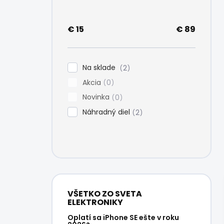
e
l
€
15
€
89
Na sklade
2
Akcia
0
Novinka
0
Náhradný diel
2
VŠETKO ZO SVETA
ELEKTRONIKY
Oplatí sa iPhone SE ešte v roku