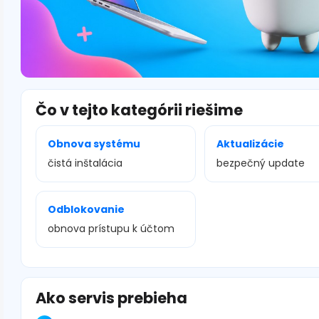
Čo v tejto kategórii riešime
Obnova systému
Aktualizácie
čistá inštalácia
bezpečný update
Odblokovanie
obnova prístupu k účtom
Ako servis prebieha