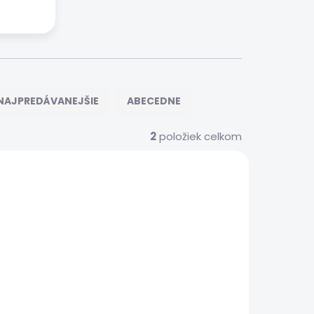
NAJPREDÁVANEJŠIE
ABECEDNE
2
položiek celkom
S0222
 SERVIS