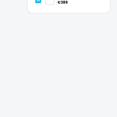
Vynikajúci – A
€389