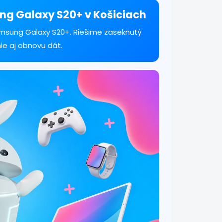
ng Galaxy S20+ v Košiciach
msung Galaxy S20+. Riešime zaseknutý
ie aj obnovu dát.