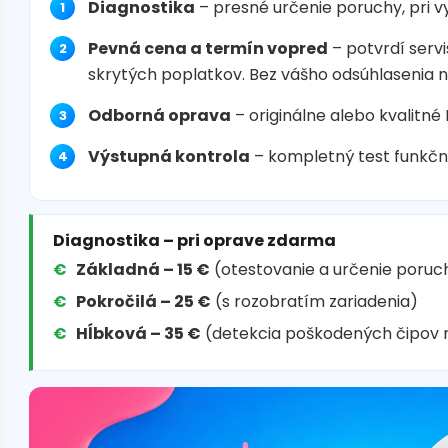
Diagnostika
– presné určenie poruchy, pri 
Pevná cena a termín vopred
– potvrdí servi
skrytých poplatkov. Bez vášho odsúhlasenia 
Odborná oprava
– originálne alebo kvalitné
Výstupná kontrola
– kompletný test funkčn
Diagnostika – pri oprave zdarma
Základná – 15 €
(otestovanie a určenie poruc
Pokročilá – 25 €
(s rozobratím zariadenia)
Hĺbková – 35 €
(detekcia poškodených čipov 