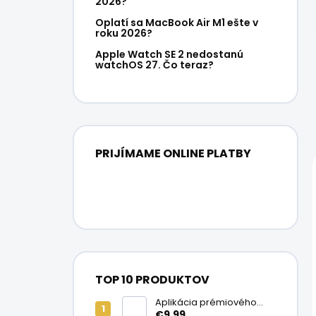
2026?
Oplatí sa MacBook Air M1 ešte v
roku 2026?
Apple Watch SE 2 nedostanú
watchOS 27. Čo teraz?
PRIJÍMAME ONLINE PLATBY
TOP 10 PRODUKTOV
Aplikácia prémiového
ochranného skla na
€9,99