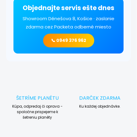
Objednajte servis ešte dnes
Showroom Dénešova 8, Košice · zaslanie
zdarma cez Packeta odberné miesto
📞 0949 376 962
ŠETRÍME PLANÉTU
DARČEK ZDARMA
Kúpa, odpredaj či oprava -
Ku každej objednávke.
spoločne prispejeme k
šetreniu planéty