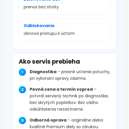
prenos bez straty
Odblokovanie
obnova prístupu k účtom
Ako servis prebieha
Diagnostika
– presné určenie poruchy,
pri vykonaní opravy zdarma.
Pevná cena a termín vopred
–
potvrdí servisný technik po diagnostike,
bez skrytých poplatkov. Bez vášho
odsúhlasenia nezačíname.
Odborná oprava
– originálne alebo
kvalitné Premium diely so zárukou.