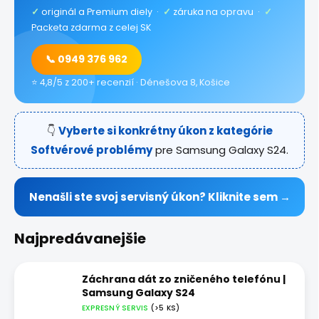
✓
originál a Premium diely ·
✓
záruka na opravu ·
✓
Packeta zdarma z celej SK
📞 0949 376 962
⭐ 4,8/5 z 200+ recenzií · Dénešova 8, Košice
👇
Vyberte si konkrétny úkon z kategórie
Softvérové problémy
pre Samsung Galaxy S24.
Nenašli ste svoj servisný úkon? Kliknite sem →
Najpredávanejšie
Záchrana dát zo zničeného telefónu |
Samsung Galaxy S24
EXPRESNÝ SERVIS
(>5 KS)