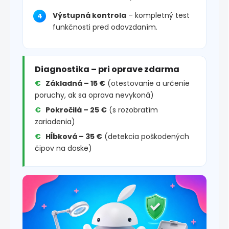
Výstupná kontrola
– kompletný test
funkčnosti pred odovzdaním.
Diagnostika – pri oprave zdarma
Základná – 15 €
(otestovanie a určenie
poruchy, ak sa oprava nevykoná)
Pokročilá – 25 €
(s rozobratím
zariadenia)
Hĺbková – 35 €
(detekcia poškodených
čipov na doske)