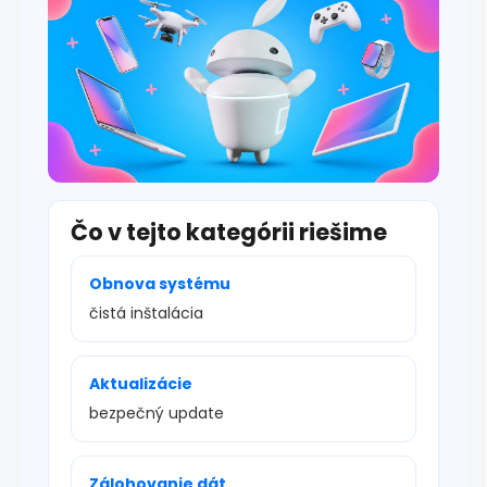
s
u
Čo v tejto kategórii riešime
Obnova systému
čistá inštalácia
Aktualizácie
bezpečný update
Zálohovanie dát