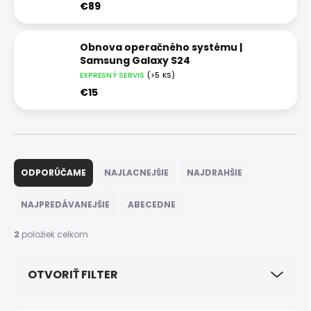
€89
Obnova operačného systému |
Samsung Galaxy S24
EXPRESNÝ SERVIS
(>5 KS)
€15
R
a
ODPORÚČAME
NAJLACNEJŠIE
NAJDRAHŠIE
d
e
NAJPREDÁVANEJŠIE
ABECEDNE
n
i
2
položiek celkom
e
p
OTVORIŤ FILTER
r
o
d