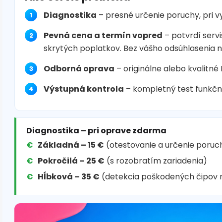
Diagnostika
– presné určenie poruchy, pri 
Pevná cena a termín vopred
– potvrdí servi
skrytých poplatkov. Bez vášho odsúhlasenia 
Odborná oprava
– originálne alebo kvalitné
Výstupná kontrola
– kompletný test funkčn
Diagnostika – pri oprave zdarma
Základná – 15 €
(otestovanie a určenie poruc
Pokročilá – 25 €
(s rozobratím zariadenia)
Hĺbková – 35 €
(detekcia poškodených čipov 