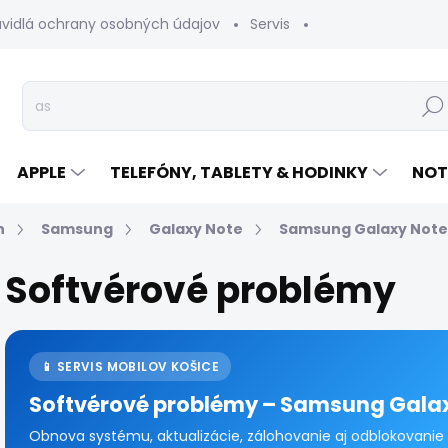
avidlá ochrany osobných údajov
Servis
Vrátenie tovaru
Hľad
APPLE
TELEFÓNY, TABLETY & HODINKY
NOT
n
Samsung
Galaxy Note
Samsung Galaxy Note
Softvérové problémy
📱 SERVIS MOBILOV KOŠICE
Softvérové problémy – Samsung Galax
Obnova systému, aktualizácie, zálohovanie aj odblokovanie 