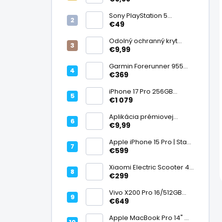
displej
Sony PlayStation 5
DualSense bezdrôtový
€49
ovládač, White | Stav:
Vynikajúci – A
Odolný ochranný kryt
transparentný
€9,99
Garmin Forerunner 955
Black, multisport GPS
€369
hodinky, mapy, AMOLED,
batéria 15 dní, ECG,
iPhone 17 Pro 256GB
ClimbPro
Cosmic Orange | Stav:
€1 079
Ako nový – A+
Aplikácia prémiovej
tvrdenej fólie na displej
€9,99
Apple iPhone 15 Pro | Stav:
Vynikajúci – A
€599
Xiaomi Electric Scooter 4
Lite (2. generácia), motor
€299
300 W, dojazd 25 km, 25
km/h, kolesá 10", 16,2 kg |
Vivo X200 Pro 16/512GB
Stav: Nový – A++
Titanium Dual SIM,
€649
Dimensity 9400, ZEISS 200
Mpx teleobjektív, 6,78"
Apple MacBook Pro 14" M1