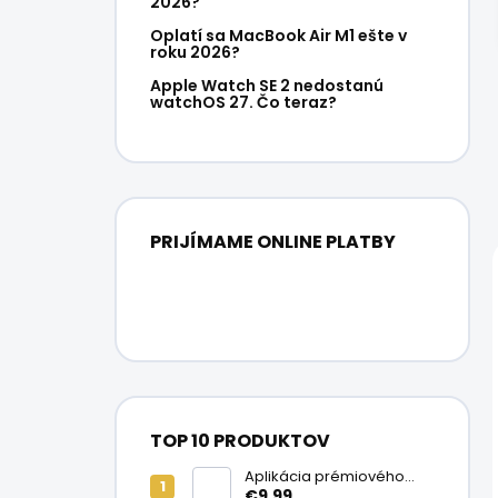
2026?
Oplatí sa MacBook Air M1 ešte v
roku 2026?
Apple Watch SE 2 nedostanú
watchOS 27. Čo teraz?
PRIJÍMAME ONLINE PLATBY
TOP 10 PRODUKTOV
Aplikácia prémiového
ochranného skla na
€9,99