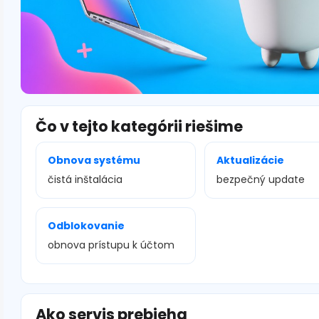
Čo v tejto kategórii riešime
Obnova systému
Aktualizácie
čistá inštalácia
bezpečný update
Odblokovanie
obnova prístupu k účtom
Ako servis prebieha