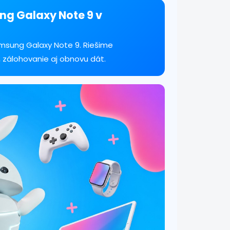
ng Galaxy Note 9 v
msung Galaxy Note 9. Riešime
 zálohovanie aj obnovu dát.