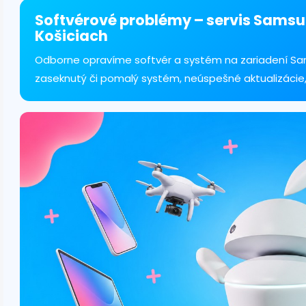
á
d
Softvérové problémy – servis Samsu
a
Košiciach
c
i
Odborne opravíme softvér a systém na zariadení Sa
e
zaseknutý či pomalý systém, neúspešné aktualizácie,
p
r
v
k
y
v
ý
p
i
s
u