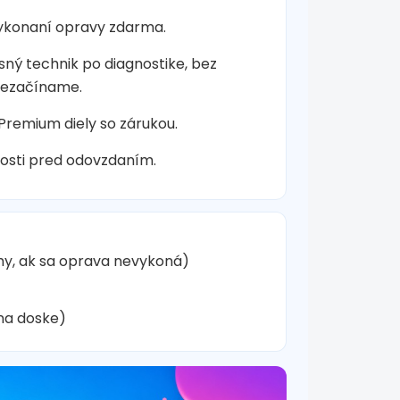
vykonaní opravy zdarma.
sný technik po diagnostike, bez
nezačíname.
 Premium diely so zárukou.
osti pred odovzdaním.
hy, ak sa oprava nevykoná)
na doske)