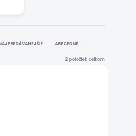
NAJPREDÁVANEJŠIE
ABECEDNE
2
položiek celkom
ER0022
 SERVIS