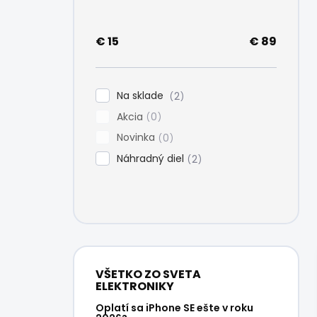
e
l
€
15
€
89
Na sklade
2
Akcia
0
Novinka
0
Náhradný diel
2
VŠETKO ZO SVETA
ELEKTRONIKY
Oplatí sa iPhone SE ešte v roku