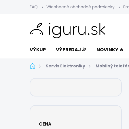
Prejsť
FAQ
Všeobecné obchodné podmienky
Pr
na
obsah
VÝKUP
VÝPREDAJ 🎉
NOVINKY 🔥
Domov
Servis Elektroniky
Mobilný telefó
B
o
č
n
ý
p
a
CENA
n