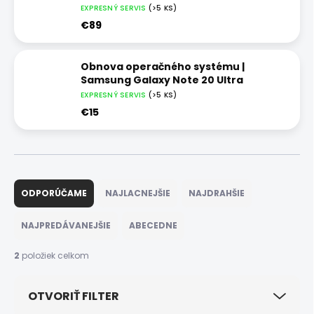
EXPRESNÝ SERVIS
(>5 KS)
€89
Obnova operačného systému |
Samsung Galaxy Note 20 Ultra
EXPRESNÝ SERVIS
(>5 KS)
€15
R
a
ODPORÚČAME
NAJLACNEJŠIE
NAJDRAHŠIE
d
e
NAJPREDÁVANEJŠIE
ABECEDNE
n
i
2
položiek celkom
e
p
OTVORIŤ FILTER
r