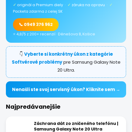
✓
originál a Premium diely ·
✓
záruka na opravu ·
✓
Packeta zdarma z celej SK
📞 0949 376 962
⭐ 4,8/5 z 200+ recenzií · Dénešova 8, Košice
👇
Vyberte si konkrétny úkon z kategórie
Softvérové problémy
pre Samsung Galaxy Note
20 Ultra.
Nenašli ste svoj servisný úkon? Kliknite sem →
Najpredávanejšie
Záchrana dát zo zničeného telefónu |
Samsung Galaxy Note 20 Ultra