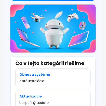
i
s
u
Čo v tejto kategórii riešime
Obnova systému
čistá inštalácia
Aktualizácie
bezpečný update