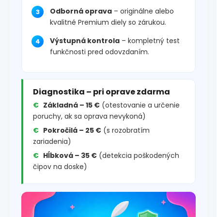
Odborná oprava
– originálne alebo
kvalitné Premium diely so zárukou.
Výstupná kontrola
– kompletný test
funkčnosti pred odovzdaním.
Diagnostika – pri oprave zdarma
Základná – 15 €
(otestovanie a určenie
poruchy, ak sa oprava nevykoná)
Pokročilá – 25 €
(s rozobratím
zariadenia)
Hĺbková – 35 €
(detekcia poškodených
čipov na doske)