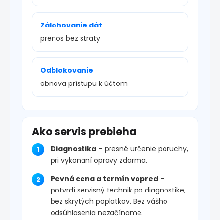
Zálohovanie dát
prenos bez straty
Odblokovanie
obnova prístupu k účtom
Ako servis prebieha
Diagnostika
– presné určenie poruchy,
pri vykonaní opravy zdarma.
Pevná cena a termín vopred
–
potvrdí servisný technik po diagnostike,
bez skrytých poplatkov. Bez vášho
odsúhlasenia nezačíname.