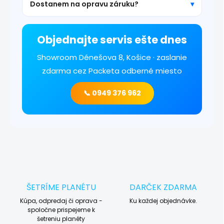
Dostanem na opravu záruku?
Objednajte servis ešte dnes
Showroom Dénešova 8, Košice · zaslanie
zdarma cez Packeta odberné miesto
📞 0949 376 962
ŠETRÍME PLANÉTU
DARČEK ZDARMA
Kúpa, odpredaj či oprava -
Ku každej objednávke.
spoločne prispejeme k
šetreniu planéty