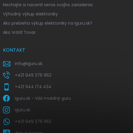
Nechajte si naceniť servis svojho zariadenia
Výhodný výkup elektroniky
Ako prebieha výkup elektroniky na iguru.sk?
Ako Vrátiť Tovar
KONTAKT
info
@
iguru.sk
+421 949 376 962
+421 944 174 434
iguru.sk - Váš mobilný guru
iguru.sk
+421 949 376 962