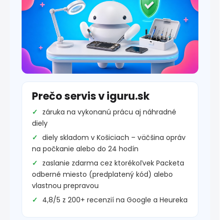
Prečo servis v iguru.sk
záruka na vykonanú prácu aj náhradné
diely
diely skladom v Košiciach – väčšina opráv
na počkanie alebo do 24 hodín
zaslanie zdarma cez ktorékoľvek Packeta
odberné miesto (predplatený kód) alebo
vlastnou prepravou
4,8/5 z 200+ recenzií na Google a Heureka