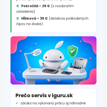
Pokročilá – 25 €
(s rozobratím
zariadenia)
Hĺbková – 35 €
(detekcia poškodených
čipov na doske)
Prečo servis v iguru.sk
záruka na vykonanú prácu aj náhradné