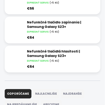
EXPRESNÝ SERVIS
(>5 KS)
€56
Nefunkčné tlačidlo zapínania |
Samsung Galaxy S23+
EXPRESNÝ SERVIS
(>5 KS)
€64
Nefunkčné tlačidlá hlasitosti |
Samsung Galaxy S23+
EXPRESNÝ SERVIS
(>5 KS)
€64
R
a
ODPORÚČAME
NAJLACNEJŠIE
NAJDRAHŠIE
d
e
NAJPREDÁVANEJŠIE
ABECEDNE