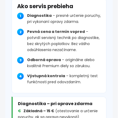
Ako servis prebieha
Diagnostika
– presné určenie poruchy,
pri vykonaní opravy zdarma.
Pevná cena a termín vopred
–
potvrdí servisný technik po diagnostike,
bez skrytých poplatkov. Bez vášho
odsúhlasenia nezačíname.
Odborná oprava
– originálne alebo
kvalitné Premium diely so zárukou.
Výstupná kontrola
– kompletný test
funkčnosti pred odovzdaním.
Diagnostika – pri oprave zdarma
Základná – 15 €
(otestovanie a určenie
poruchy, ak sa oprava nevykoná)