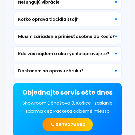
Nefungujú vibrácie
Koľko oprava tlačidla stojí?
Musím zariadenie priniesť osobne do Košíc?
Kde vás nájdem a ako rýchlo opravujete?
Dostanem na opravu záruku?
Objednajte servis ešte dnes
Showroom Dénešova 8, Košice · zaslanie
zdarma cez Packeta odberné miesto
📞 0949 376 962