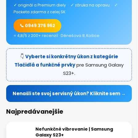
✓
originál a Premium diely ·
✓
záruka na opravu ·
✓
Packeta zdarma z celej SK
📞 0949 376 962
⭐ 4,8/5 z 200+ recenzií · Dénešova 8, Košice
👇
Vyberte si konkrétny úkon z kategórie
Tlačidlá a funkčné prvky
pre Samsung Galaxy
S23+.
Nenašli ste svoj servisný úkon? Kliknite sem →
Najpredávanejšie
Nefunkčné vibrovanie | Samsung
Galaxy S23+