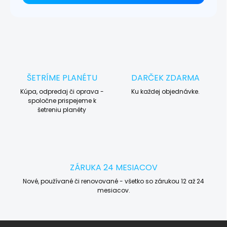
ŠETRÍME PLANÉTU
DARČEK ZDARMA
Kúpa, odpredaj či oprava -
Ku každej objednávke.
spoločne prispejeme k
šetreniu planéty
ZÁRUKA 24 MESIACOV
Nové, používané či renovované - všetko so zárukou 12 až 24
mesiacov.
Z