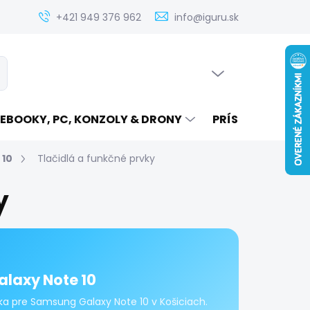
Zistenie ceny servisu elektroniky na iguru.sk
Kontakt
Ak
+421 949 376 962
info@iguru.sk
PRÁZDNY KOŠÍK
ať
NÁKUPNÝ
KOŠÍK
EBOOKY, PC, KONZOLY & DRONY
PRÍSLUŠENSTVO
 10
Tlačidlá a funkčné prvky
y
alaxy Note 10
eka pre Samsung Galaxy Note 10 v Košiciach.