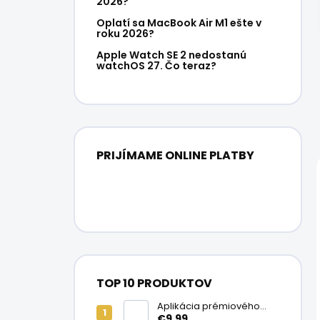
2026?
Oplatí sa MacBook Air M1 ešte v
roku 2026?
Apple Watch SE 2 nedostanú
watchOS 27. Čo teraz?
PRIJÍMAME ONLINE PLATBY
TOP 10 PRODUKTOV
Aplikácia prémiového
ochranného skla na
€9,99