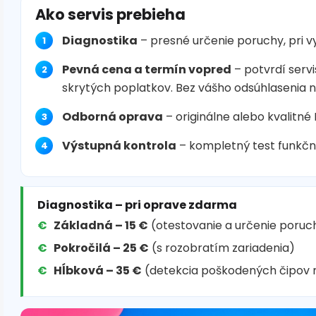
Ako servis prebieha
Diagnostika
– presné určenie poruchy, pri 
Pevná cena a termín vopred
– potvrdí servi
skrytých poplatkov. Bez vášho odsúhlasenia 
Odborná oprava
– originálne alebo kvalitné
Výstupná kontrola
– kompletný test funkčn
Diagnostika – pri oprave zdarma
Základná – 15 €
(otestovanie a určenie poruc
Pokročilá – 25 €
(s rozobratím zariadenia)
Hĺbková – 35 €
(detekcia poškodených čipov 