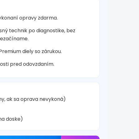
vykonaní opravy zdarma.
sný technik po diagnostike, bez
nezačíname.
 Premium diely so zárukou.
osti pred odovzdaním.
hy, ak sa oprava nevykoná)
na doske)