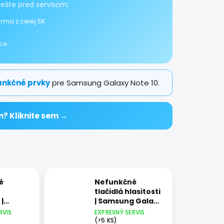
 ešte pred servisom.
rma z celej SK
ice
funkčné prvky
pre Samsung Galaxy Note 10.
n? Kliknite sem →
é
Nefunkčné
tlačidlá hlasitosti
|
| Samsung Galaxy
Galaxy
Note 10
RVIS
EXPRESNÝ SERVIS
(>5 KS)