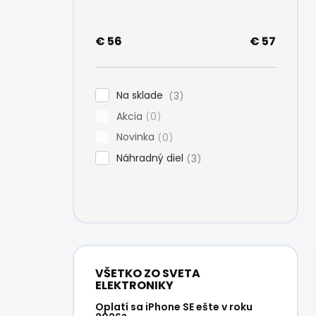
e
l
€
56
€
57
Na sklade
3
Akcia
0
Novinka
0
Náhradný diel
3
VŠETKO ZO SVETA
ELEKTRONIKY
Oplatí sa iPhone SE ešte v roku