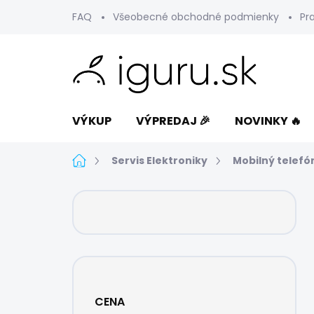
Prejsť
FAQ
Všeobecné obchodné podmienky
Pr
na
obsah
VÝKUP
VÝPREDAJ 🎉
NOVINKY 🔥
Domov
Servis Elektroniky
Mobilný telefó
B
o
č
n
ý
p
a
CENA
n