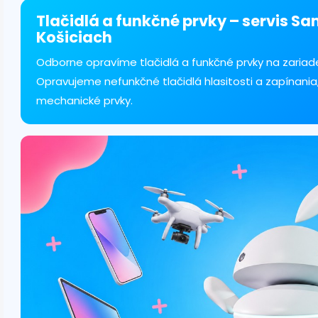
á
d
Tlačidlá a funkčné prvky – servis S
a
Košiciach
c
i
Odborne opravíme tlačidlá a funkčné prvky na zariad
e
Opravujeme nefunkčné tlačidlá hlasitosti a zapínania
p
r
mechanické prvky.
v
k
y
v
ý
p
i
s
u