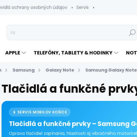
avidlá ochrany osobných údajov
Servis
Vrátenie tovaru
Hľad
APPLE
TELEFÓNY, TABLETY & HODINKY
NOT
n
Samsung
Galaxy Note
Samsung Galaxy Note
Tlačidlá a funkčné prvk
📱 SERVIS MOBILOV KOŠICE
Tlačidlá a funkčné prvky – Samsung G
Oprava tlačidiel zapínania, hlasitosti aj vibračného motorč