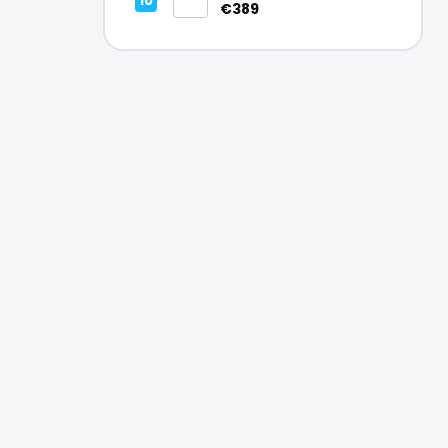
Vynikajúci – A
€389