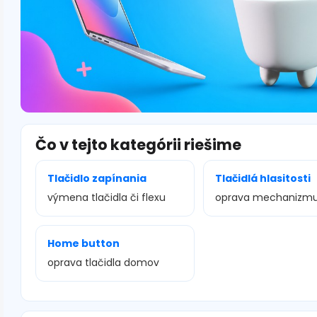
Čo v tejto kategórii riešime
Tlačidlo zapínania
Tlačidlá hlasitosti
výmena tlačidla či flexu
oprava mechanizm
Home button
oprava tlačidla domov