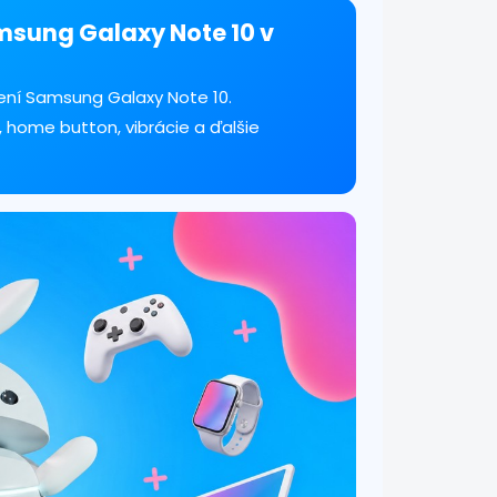
amsung Galaxy Note 10 v
ení Samsung Galaxy Note 10.
, home button, vibrácie a ďalšie