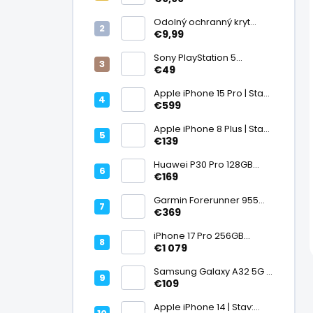
displej
Odolný ochranný kryt
transparentný
€9,99
Sony PlayStation 5
DualSense bezdrôtový
€49
ovládač, White | Stav:
Vynikajúci – A
Apple iPhone 15 Pro | Stav:
Vynikajúci – A
€599
Apple iPhone 8 Plus | Stav:
Vynikajúci – A
€139
Huawei P30 Pro 128GB
Black, Kirin 980, Leica 40
€169
Mpx + 5× optický zoom,
6,47" OLED, IP68 | Stav:
Garmin Forerunner 955
Vynikajúci – A
Black, multisport GPS
€369
hodinky, mapy, AMOLED,
batéria 15 dní, ECG,
iPhone 17 Pro 256GB
ClimbPro
Cosmic Orange | Stav:
€1 079
Ako nový – A+
Samsung Galaxy A32 5G |
Stav: Vynikajúci – A
€109
Apple iPhone 14 | Stav: