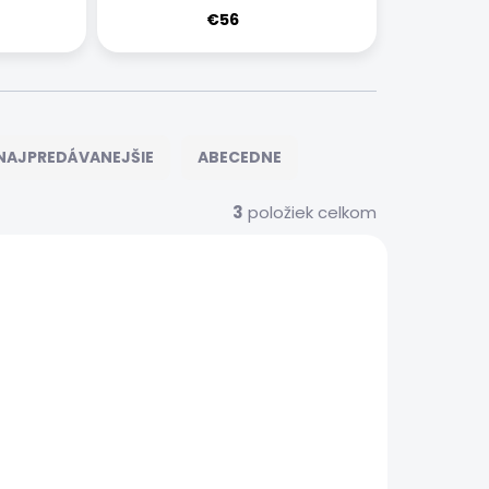
€56
NAJPREDÁVANEJŠIE
ABECEDNE
3
položiek celkom
ER0051
SGSSER0063
 SERVIS
EXPRESNÝ SERVIS