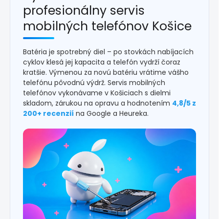
profesionálny servis
mobilných telefónov Košice
Batéria je spotrebný diel – po stovkách nabíjacích
cyklov klesá jej kapacita a telefón vydrží čoraz
kratšie. Výmenou za novú batériu vrátime vášho
telefónu pôvodnú výdrž. Servis mobilných
telefónov vykonávame v Košiciach s dielmi
skladom, zárukou na opravu a hodnotením
4,8/5 z
200+ recenzií
na Google a Heureka.