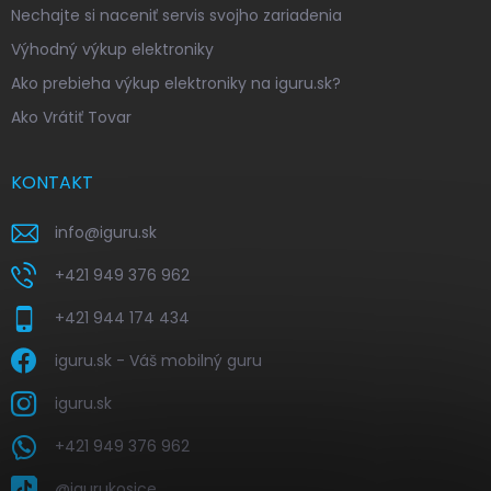
Nechajte si naceniť servis svojho zariadenia
Výhodný výkup elektroniky
Ako prebieha výkup elektroniky na iguru.sk?
Ako Vrátiť Tovar
KONTAKT
info
@
iguru.sk
+421 949 376 962
+421 944 174 434
iguru.sk - Váš mobilný guru
iguru.sk
+421 949 376 962
@igurukosice