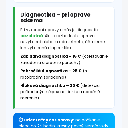
Diagnostika – pri oprave
zdarma
Pri vykonaní opravy u nás je diagnostika
bezplatná
. Ak sa rozhodnete opravu
nevykonať alebo ju odmietnete, účtujeme
len vykonanú diagnostiku:
Základná diagnostika – 15 €
(otestovanie
zariadenia a určenie poruchy)
Pokročilá diagnostika – 25 €
(s
rozobratím zariadenia)
Hĺbková diagnostika – 35 €
(detekcia
poškodených čipov na doske a náročné
merania)
⏱ Orientačný čas opravy:
na počkanie
alebo do 24 hodín. Presný pevný termín vždy