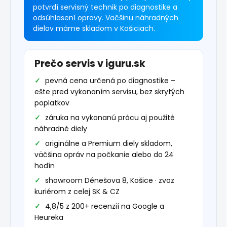
potvrdí servisný technik po diagnostike a
odsúhlasení opravy. Väčšinu náhradných
dielov máme skladom v Košiciach.
Prečo servis v iguru.sk
pevná cena určená po diagnostike –
ešte pred vykonaním servisu, bez skrytých
poplatkov
záruka na vykonanú prácu aj použité
náhradné diely
originálne a Premium diely skladom,
väčšina opráv na počkanie alebo do 24
hodín
showroom Dénešova 8, Košice · zvoz
kuriérom z celej SK & CZ
4,8/5 z 200+ recenzií na Google a
Heureka