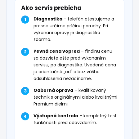
Ako servis prebieha
Diagnostika
– telefón otestujeme a
presne určíme príčinu poruchy. Pri
vykonaní opravy je diagnostika
zdarma.
Pevná cena vopred
– finálnu cenu
sa dozviete ešte pred vykonaním
servisu, po diagnostike. Uvedená cena
je orientačná „od" a bez vášho
odsúhlasenia nezačíname.
Odborná oprava
– kvalifikovaný
technik s originálnymi alebo kvalitnými
Premium dielmi.
Výstupná kontrola
– kompletný test
funkčnosti pred odovzdaním.